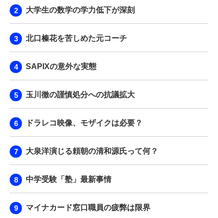
大学生の数学の学力低下が深刻
北口榛花を苦しめた元コーチ
SAPIXの意外な実態
玉川徹の謹慎処分への抗議拡大
ドラレコ映像、モザイクは必要？
大泉洋演じる頼朝の清和源氏って何？
中学受験「塾」最新事情
マイナカード窓口職員の疲弊は限界