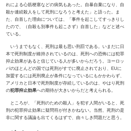
れによる心筋梗塞などの病気もあった。自暴自棄になり、自
殺か連続殺人をして死刑になろうと考えた」と語った。ま
た、自首した理由については、「事件を起こしてすっきりし
たので、（自殺も別事件も起こさず）自首した」などと述べ
ている。
いうまでもなく、死刑は最も思い刑罰である。いまだに日
本で死刑制度が維持されているのは、死刑への恐怖には犯罪
抑止効果があると信じている人が多いからだろう。ヨーロッ
パのほとんどの国では死刑がすでに廃止されており、EUに
加盟するには死刑廃止が条件になっているにもかかわらず、
アメリカと日本で死刑制度が存続しているのは、やはり死刑
の
犯罪抑止効果
への期待が大きいからだと考えられる。
ところが、「死刑のための殺人」を犯す人間がいると、死
刑の犯罪抑止効果に疑問符が付きかねない。当然、死刑の是
非に関する議論も出てくるはずで、由々しき問題だと思う。