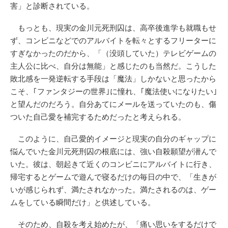
害」と診断されている。
もっとも、現実の金川元死刑囚は、高卒後進学も就職もせ
ず、コンビニなどでのアルバイトを転々とするフリーターに
すぎなかったのだから、「（没頭していた）テレビゲームの
主人公に比べ、自分は無能」と感じたのも当然だ。こうした
敗北感を一発逆転する手段は「魔法」しかないと思ったから
こそ、｢ファンタジーの世界｣に憧れ、｢魔法使いになりたい｣
と望んだのだろう。自分あてにメールを送っていたのも、傷
ついた自己愛を補完するためだったと考えられる。
このように、自己愛的イメージと現実の自分のギャップに
悩んでいた金川元死刑囚の根底には、強い自殺願望が潜んで
いた。彼は、朝起きて近くのコンビニにアルバイトに行き、
帰宅するとゲームで遊んで寝るだけの毎日の中で、「生きが
いが感じられず、満たされなかった。満たされるのは、ゲー
ムをしている瞬間だけ」と供述している。
そのため、自殺を考え始めたが、「痛い思いをするだけで