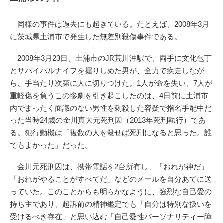
同様の事件は過去にも起きている。たとえば、2008年3月
に茨城県土浦市で発生した無差別殺傷事件である。
2008年3月23日、土浦市のJR荒川沖駅で、両手に文化包丁
とサバイバルナイフを握りしめた男が、全力で疾走しなが
ら、手当たり次第に人に切りつけた。1人が命を失い、7人が
重軽傷を負うこの惨劇を引き起こしたのは、4日前に土浦市
内でまったく面識のない男性を刺殺した容疑で指名手配中だ
った当時24歳の金川真大元死刑囚（2013年死刑執行）であ
る。犯行動機は「複数の人を殺せば死刑になると思った。誰
でもよかった」だった。
金川元死刑囚は、携帯電話を2台所有し、「おれが神だ」
「おれがやることがすべてだ」などのメールを自分あてに送
っていた。このことからも明らかなように、強烈な自己愛の
持ち主であり、起訴前の精神鑑定でも「自分は特別な扱いを
受けるべき存在」と思い込む「自己愛性パーソナリティー障