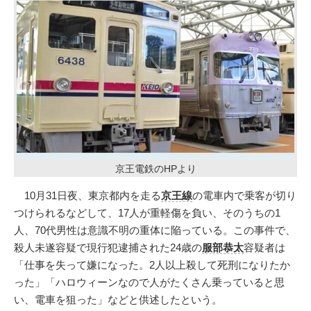
京王電鉄のHPより
10月31日夜、東京都内を走る
京王線
の電車内で乗客が切り
つけられるなどして、17人が重軽傷を負い、そのうちの1
人、70代男性は意識不明の重体に陥っている。この事件で、
殺人未遂容疑で現行犯逮捕された24歳の
服部恭太
容疑者は
「仕事を失って嫌になった。2人以上殺して死刑になりたか
った」「ハロウィーンなので人がたくさん乗っていると思
い、電車を狙った」などと供述したという。