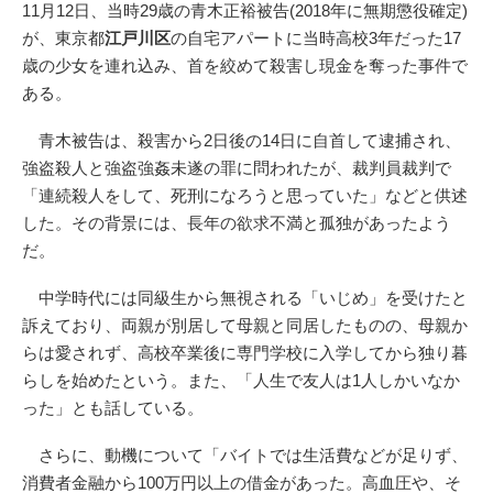
11月12日、当時29歳の青木正裕被告(2018年に無期懲役確定)
が、東京都
江戸川区
の自宅アパートに当時高校3年だった17
歳の少女を連れ込み、首を絞めて殺害し現金を奪った事件で
ある。
青木被告は、殺害から2日後の14日に自首して逮捕され、
強盗殺人と強盗強姦未遂の罪に問われたが、裁判員裁判で
「連続殺人をして、死刑になろうと思っていた」などと供述
した。その背景には、長年の欲求不満と孤独があったよう
だ。
中学時代には同級生から無視される「いじめ」を受けたと
訴えており、両親が別居して母親と同居したものの、母親か
らは愛されず、高校卒業後に専門学校に入学してから独り暮
らしを始めたという。また、「人生で友人は1人しかいなか
った」とも話している。
さらに、動機について「バイトでは生活費などが足りず、
消費者金融から100万円以上の借金があった。高血圧や、そ