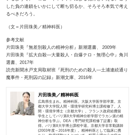
した負の連鎖をいかにして断ち切るか、そろそろ本気で考え
るべきだろう。
（文＝片田珠美／精神科医）
参考文献
片田珠美『無差別殺人の精神分析』新潮選書、 2009年
片田珠美『拡大自殺―大量殺人・自爆テロ・無理心中』角川
選書、2017年
読売新聞水戸支局取材班『死刑のための殺人―土浦連続通り
魔事件・死刑囚の記録』新潮文庫、2016年
片田珠美／精神科医
広島県生まれ。精神科医。大阪大学医学部卒業。京
都大学大学院人間・環境学研究科博士課程修了。人
間・環境学博士（京都大学）。フランス政府給費留
学生としてパリ第8大学精神分析学部でラカン派の精
神分析を学ぶ。DEA（専門研究課程修了証書）取
得。パリ第8大学博士課程中退。京都大学非常勤講師
(2003年度～2016年度）。精神科医として臨床に携