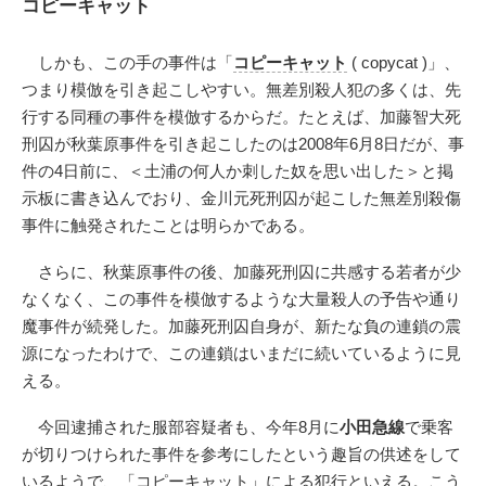
コピーキャット
しかも、この手の事件は「
コピーキャット
( copycat )」、
つまり模倣を引き起こしやすい。無差別殺人犯の多くは、先
行する同種の事件を模倣するからだ。たとえば、加藤智大死
刑囚が秋葉原事件を引き起こしたのは2008年6月8日だが、事
件の4日前に、＜土浦の何人か刺した奴を思い出した＞と掲
示板に書き込んでおり、金川元死刑囚が起こした無差別殺傷
事件に触発されたことは明らかである。
さらに、秋葉原事件の後、加藤死刑囚に共感する若者が少
なくなく、この事件を模倣するような大量殺人の予告や通り
魔事件が続発した。加藤死刑囚自身が、新たな負の連鎖の震
源になったわけで、この連鎖はいまだに続いているように見
える。
今回逮捕された服部容疑者も、今年8月に
小田急線
で乗客
が切りつけられた事件を参考にしたという趣旨の供述をして
いるようで、「コピーキャット」による犯行といえる。こう