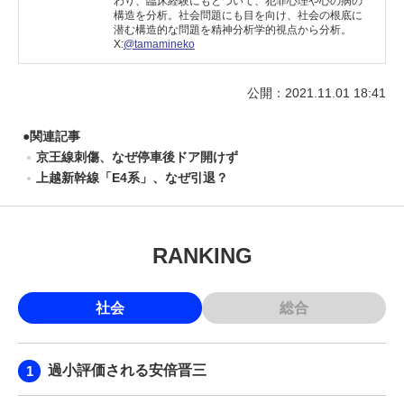
わり、臨床経験にもとづいて、犯罪心理や心の病の
構造を分析。社会問題にも目を向け、社会の根底に
潜む構造的な問題を精神分析学的視点から分析。
X:
@tamamineko
公開：2021.11.01 18:41
●
関連記事
京王線刺傷、なぜ停車後ドア開けず
上越新幹線「E4系」、なぜ引退？
RANKING
社会
総合
過小評価される安倍晋三