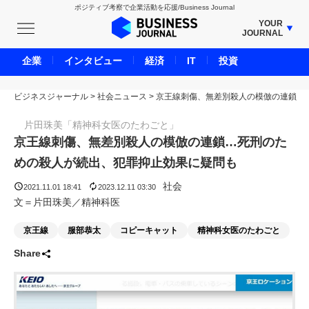
ポジティブ考察で企業活動を応援/Business Journal
YOUR
JOURNAL
BUSINESS JOURNAL
企業
インタビュー
経済
IT
投資
UNICORN JOURNAL
ビジネスジャーナル
>
社会ニュース
CARBON CREDITS JOURNAL
>
京王線刺傷、無差別殺人の模倣の連鎖
IVS JOURNAL
片田珠美「精神科女医のたわごと」
ENERGY MANAGEMENT JOURNAL
京王線刺傷、無差別殺人の模倣の連鎖…死刑のた
INBOUND JOURNAL
めの殺人が続出、犯罪抑止効果に疑問も
LIFE ENDING JOURNAL
社会
2021.11.01 18:41
2023.12.11 03:30
AI JOURNAL
文＝片田珠美／精神科医
REAL ESTATE BROKERAGE JOURNAL
京王線
服部恭太
コピーキャット
精神科女医のたわごと
SMART MARKETING JOURNAL
Share
BPaaS JOURNAL
ADOPTABLE DOG JOURNAL