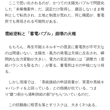
ここで思い出されるのが、かつての太陽光バブルで問題化
した「未稼働案件」だ。認定だけ取得し、建設しないまま権
利として転売され、土地と制度が荒れた。同じ構図が、蓄電
所でも再現される可能性がある。
需給逆転と「蓄電バブル」崩壊の火種
もちろん、再生可能エネルギーの普及に蓄電所が不可欠な
のは間違いない。太陽光・風力の発電は天候に左右され、瞬
間的な出力変動が大きい。電力の安定供給には「調整力（需
給バランスを取る力）」が要る。蓄電所はその中核になり得
る。
しかし現場では、「系統接続の申請容量が、実需や系統キ
ャパシティを上回っている」との指摘が出ている。つま
り“建つ前から過剰供給の影”がちらついているのだ。
この狂騒曲に暗雲を落とすリスクは、大きく3つある。