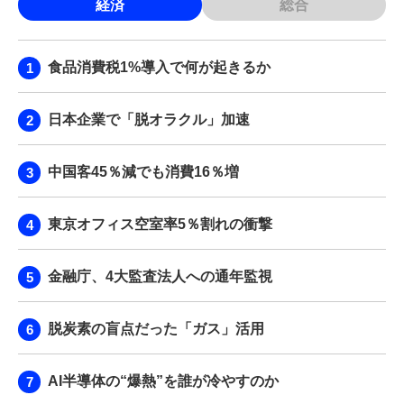
経済
総合
食品消費税1%導入で何が起きるか
日本企業で「脱オラクル」加速
中国客45％減でも消費16％増
東京オフィス空室率5％割れの衝撃
金融庁、4大監査法人への通年監視
脱炭素の盲点だった「ガス」活用
AI半導体の“爆熱”を誰が冷やすのか