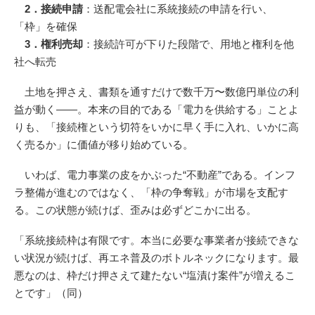
2．接続申請
：送配電会社に系統接続の申請を行い、
「枠」を確保
3．権利売却
：接続許可が下りた段階で、用地と権利を他
社へ転売
土地を押さえ、書類を通すだけで数千万〜数億円単位の利
益が動く——。本来の目的である「電力を供給する」ことよ
りも、「接続権という切符をいかに早く手に入れ、いかに高
く売るか」に価値が移り始めている。
いわば、電力事業の皮をかぶった“不動産”である。インフ
ラ整備が進むのではなく、「枠の争奪戦」が市場を支配す
る。この状態が続けば、歪みは必ずどこかに出る。
「系統接続枠は有限です。本当に必要な事業者が接続できな
い状況が続けば、再エネ普及のボトルネックになります。最
悪なのは、枠だけ押さえて建たない“塩漬け案件”が増えるこ
とです」（同）