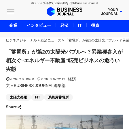
ポジティブ考察で企業活動を応援/Business Journal
YOUR
JOURNAL
BUSINESS JOURNAL
企業
インタビュー
経済
IT
投資
UNICORN JOURNAL
ビジネスジャーナル
>
経済ニュース
CARBON CREDITS JOURNAL
>
「蓄電所」が第2の太陽光バブルへ？異業
IVS JOURNAL
「蓄電所」が第2の太陽光バブルへ？異業種参入が
ENERGY MANAGEMENT JOURNAL
相次ぐ“エネルギー不動産”転売ビジネスの危うい
INBOUND JOURNAL
実態
LIFE ENDING JOURNAL
経済
2026.02.03 06:00
2026.02.02 22:12
AI JOURNAL
文＝BUSINESS JOURNAL編集部
REAL ESTATE BROKERAGE JOURNAL
太陽光発電
FIT
系統用蓄電所
SMART MARKETING JOURNAL
Share
BPaaS JOURNAL
ADOPTABLE DOG JOURNAL