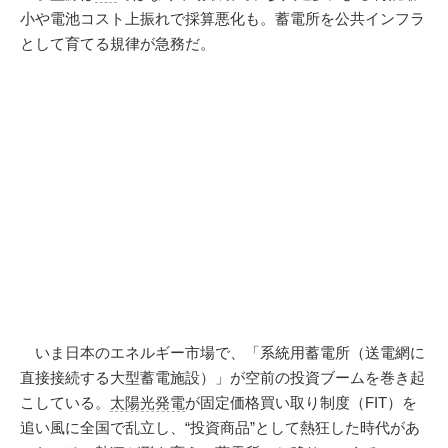
小や電池コスト上振れで採算悪化も。蓄電所を公共インフラ
として育てる規律が急務だ。
いま日本のエネルギー市場で、「系統用蓄電所（送電網に
直接接続する大型蓄電施設）」が空前の投資ブームを巻き起
こしている。
太陽光発電
が固定価格買い取り制度（FIT）を
追い風に全国で乱立し、“投資商品”として熱狂した時代があ