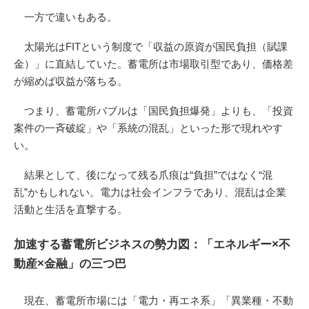
一方で違いもある。
太陽光はFITという制度で「収益の原資が国民負担（賦課
金）」に直結していた。蓄電所は市場取引型であり、価格差
が縮めば収益が落ちる。
つまり、蓄電所バブルは「国民負担爆発」よりも、「投資
案件の一斉破綻」や「系統の混乱」といった形で現れやす
い。
結果として、後になって残る爪痕は“負担”ではなく“混
乱”かもしれない。電力は社会インフラであり、混乱は企業
活動と生活を直撃する。
加速する蓄電所ビジネスの勢力図：「エネルギー×不
動産×金融」の三つ巴
現在、蓄電所市場には「電力・再エネ系」「異業種・不動