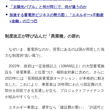
「太陽光バブル」と何が同じで、何が違うのか
加速する蓄電所ビジネスの勢力図：「エネルギー×不動産
×金融」の三つ巴
制度改正が呼び込んだ「異業種」の群れ
なぜいま、蓄電所なのか。背景にあるのは国が用意した強
力な制度的“追い風”だ。
2022年、政府は一定規模以上（10MW以上）の大型蓄電施
設を「発電事業」と位置づけ、補助金対象に含めた。さらに
2023年には「長期脱炭素電源オークション」が本格的に動き
出した。これにより、事業者は 20年間にわたり固定費の大
部分を回収できる見通しが立ち、プロジェクトファイナンス
が組みやすくなった。
エネルギー事業は、通常なら「建設費が重い」「許認可と