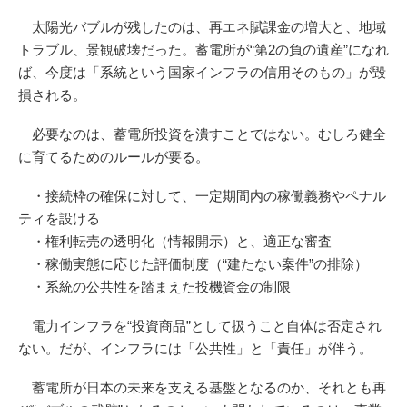
太陽光バブルが残したのは、再エネ賦課金の増大と、地域
トラブル、景観破壊だった。蓄電所が“第2の負の遺産”になれ
ば、今度は「系統という国家インフラの信用そのもの」が毀
損される。
必要なのは、蓄電所投資を潰すことではない。むしろ健全
に育てるためのルールが要る。
・接続枠の確保に対して、一定期間内の稼働義務やペナル
ティを設ける
・権利転売の透明化（情報開示）と、適正な審査
・稼働実態に応じた評価制度（“建たない案件”の排除）
・系統の公共性を踏まえた投機資金の制限
電力インフラを“投資商品”として扱うこと自体は否定され
ない。だが、インフラには「公共性」と「責任」が伴う。
蓄電所が日本の未来を支える基盤となるのか、それとも再