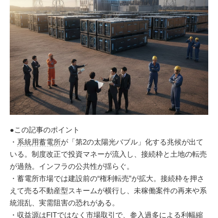
●この記事のポイント
・
系統用蓄電所
が「第2の太陽光バブル」化する兆候が出て
いる。制度改正で投資マネーが流入し、接続枠と土地の転売
が過熱。インフラの公共性が揺らぐ。
・蓄電所市場では建設前の“権利転売”が拡大。接続枠を押さ
えて売る不動産型スキームが横行し、未稼働案件の再来や系
統混乱、実需阻害の恐れがある。
・収益源は
FIT
ではなく市場取引で、参入過多による利幅縮