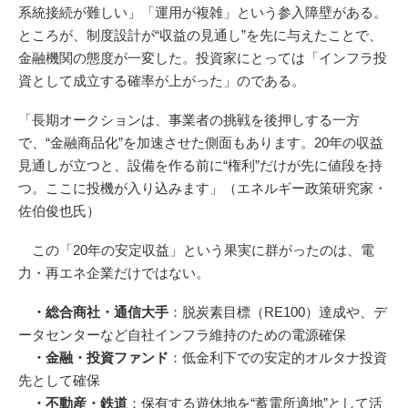
系統接続が難しい」「運用が複雑」という参入障壁がある。
ところが、制度設計が“収益の見通し”を先に与えたことで、
金融機関の態度が一変した。投資家にとっては「インフラ投
資として成立する確率が上がった」のである。
「長期オークションは、事業者の挑戦を後押しする一方
で、“金融商品化”を加速させた側面もあります。20年の収益
見通しが立つと、設備を作る前に“権利”だけが先に値段を持
つ。ここに投機が入り込みます」（エネルギー政策研究家・
佐伯俊也氏）
この「20年の安定収益」という果実に群がったのは、電
力・再エネ企業だけではない。
・総合商社・通信大手
：脱炭素目標（RE100）達成や、デ
ータセンターなど自社インフラ維持のための電源確保
・金融・投資ファンド
：低金利下での安定的オルタナ投資
先として確保
・不動産・鉄道
：保有する遊休地を“蓄電所適地”として活