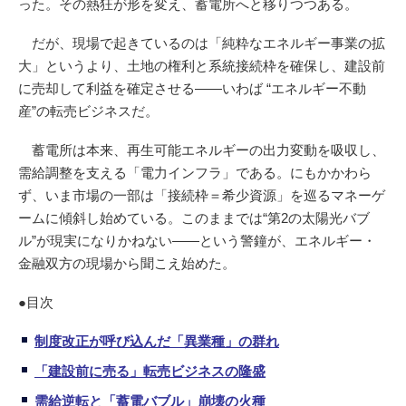
った。その熱狂が形を変え、蓄電所へと移りつつある。
だが、現場で起きているのは「純粋なエネルギー事業の拡
大」というより、土地の権利と系統接続枠を確保し、建設前
に売却して利益を確定させる——いわば “エネルギー不動
産”の転売ビジネスだ。
蓄電所は本来、再生可能エネルギーの出力変動を吸収し、
需給調整を支える「電力インフラ」である。にもかかわら
ず、いま市場の一部は「接続枠＝希少資源」を巡るマネーゲ
ームに傾斜し始めている。このままでは“第2の太陽光バブ
ル”が現実になりかねない——という警鐘が、エネルギー・
金融双方の現場から聞こえ始めた。
●目次
制度改正が呼び込んだ「異業種」の群れ
「建設前に売る」転売ビジネスの隆盛
需給逆転と「蓄電バブル」崩壊の火種