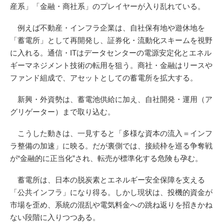
産系」「金融・商社系」のプレイヤーが入り乱れている。
例えば不動産・インフラ企業は、自社保有地や遊休地を
「蓄電所」として再開発し、証券化・流動化スキームを視野
に入れる。通信・ITはデータセンターの電源安定化とエネル
ギーマネジメント技術の転用を狙う。商社・金融はリースや
ファンド組成で、アセットとしての蓄電所を拡大する。
新興・外資勢は、蓄電池供給に加え、自社開発・運用（ア
グリゲーター）まで取り込む。
こうした動きは、一見すると「多様な資本の流入＝インフ
ラ整備の加速」に映る。だが裏側では、接続枠を巡る争奪戦
が“金融的に正当化”され、転売が標準化する危険も孕む。
蓄電所は、日本の脱炭素とエネルギー安全保障を支える
「公共インフラ」になり得る。しかし現状は、投機的資金が
市場を歪め、系統の混乱や電気料金への跳ね返りを招きかね
ない段階に入りつつある。