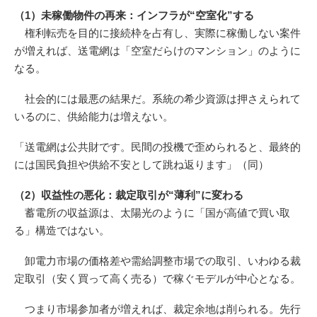
（1）未稼働物件の再来：インフラが“空室化”する
権利転売を目的に接続枠を占有し、実際に稼働しない案件
が増えれば、送電網は「空室だらけのマンション」のように
なる。
社会的には最悪の結果だ。系統の希少資源は押さえられて
いるのに、供給能力は増えない。
「送電網は公共財です。民間の投機で歪められると、最終的
には国民負担や供給不安として跳ね返ります」（同）
（2）収益性の悪化：裁定取引が“薄利”に変わる
蓄電所の収益源は、太陽光のように「国が高値で買い取
る」構造ではない。
卸電力市場の価格差や需給調整市場での取引、いわゆる裁
定取引（安く買って高く売る）で稼ぐモデルが中心となる。
つまり市場参加者が増えれば、裁定余地は削られる。先行