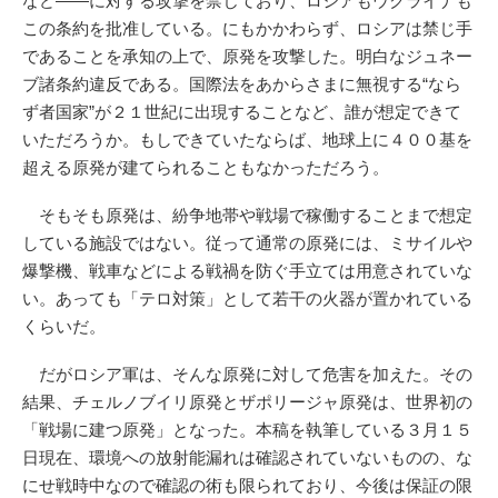
など――に対する攻撃を禁じており、ロシアもウクライナも
この条約を批准している。にもかかわらず、ロシアは禁じ手
であることを承知の上で、原発を攻撃した。明白なジュネー
ブ諸条約違反である。国際法をあからさまに無視する“なら
ず者国家”が２１世紀に出現することなど、誰が想定できて
いただろうか。もしできていたならば、地球上に４００基を
超える原発が建てられることもなかっただろう。
そもそも原発は、紛争地帯や戦場で稼働することまで想定
している施設ではない。従って通常の原発には、ミサイルや
爆撃機、戦車などによる戦禍を防ぐ手立ては用意されていな
い。あっても「テロ対策」として若干の火器が置かれている
くらいだ。
だがロシア軍は、そんな原発に対して危害を加えた。その
結果、チェルノブイリ原発とザポリージャ原発は、世界初の
「戦場に建つ原発」となった。本稿を執筆している３月１５
日現在、環境への放射能漏れは確認されていないものの、な
にせ戦時中なので確認の術も限られており、今後は保証の限