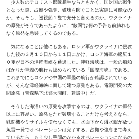
少人数のテロリスト部隊相手ならともかく、国対国の戦争
となった際、占拠や強奪、破壊を防ぐことは実際に可能なの
か。そもそも、巡視船１隻で充分と言えるのか。ウクライナ
の原発がそうであったように、“敵国”は何の予告も前触れも
なく原発を急襲してくるのである。
気になることは他にもある。ロシア軍がウクライナに侵攻
した後の３月１０日から１１日にかけ、ロシア海軍の艦艇１
０隻が日本の津軽海峡を通過した。津軽海峡は、一般の船舶
ばかりか軍艦の航行も認められている「国際海峡」である。
これまでにもロシアや中国の軍艦の航行が確認されている
が、そんな津軽海峡に面して建つ原発もある。電源開発の大
間原発（青森県下北郡大間町。建設中）だ。
そうした海沿いの原発を攻撃するのは、ウクライナの原発
以上に容易い。原発をただ破壊することだけを考えるなら、
戦闘機やミサイルを使わなくても、水面下から潜水艦が放つ
魚雷一発でオペレーションは完了する。占拠や強奪まで考え
ているなら、もう少し手間のかかるオペレーションになるの