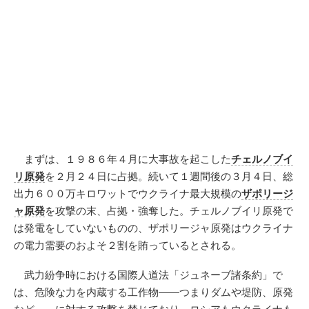
まずは、１９８６年４月に大事故を起こした
チェルノブイ
リ原発
を２月２４日に占拠。続いて１週間後の３月４日、総
出力６００万キロワットでウクライナ最大規模の
ザポリージ
ャ原発
を攻撃の末、占拠・強奪した。チェルノブイリ原発で
は発電をしていないものの、ザポリージャ原発はウクライナ
の電力需要のおよそ２割を賄っているとされる。
武力紛争時における国際人道法「ジュネーブ諸条約」で
は、危険な力を内蔵する工作物――つまりダムや堤防、原発