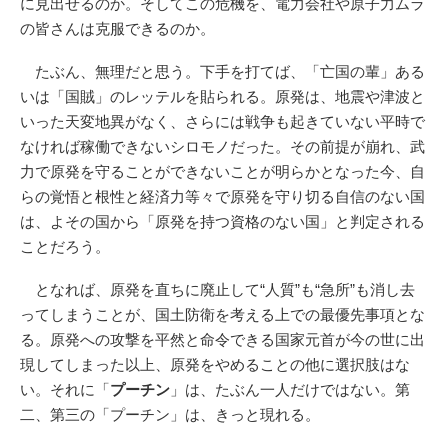
に見出せるのか。そしてこの危機を、電力会社や原子力ムラ
の皆さんは克服できるのか。
たぶん、無理だと思う。下手を打てば、「亡国の輩」ある
いは「国賊」のレッテルを貼られる。原発は、地震や津波と
いった天変地異がなく、さらには戦争も起きていない平時で
なければ稼働できないシロモノだった。その前提が崩れ、武
力で原発を守ることができないことが明らかとなった今、自
らの覚悟と根性と経済力等々で原発を守り切る自信のない国
は、よその国から「原発を持つ資格のない国」と判定される
ことだろう。
となれば、原発を直ちに廃止して“人質”も“急所”も消し去
ってしまうことが、国土防衛を考える上での最優先事項とな
る。原発への攻撃を平然と命令できる国家元首が今の世に出
現してしまった以上、原発をやめることの他に選択肢はな
い。それに「
プーチン
」は、たぶん一人だけではない。第
二、第三の「プーチン」は、きっと現れる。