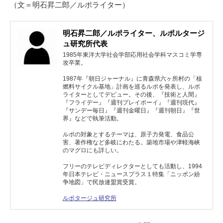
（文＝明石昇二郎／ルポライター）
明石昇二郎／ルポライター、ルポルタージ
ュ研究所代表
1985年東洋大学社会学部応用社会学科マスコミ学専
攻卒業。
1987年『朝日ジャーナル』に青森県六ヶ所村の「核
燃料サイクル基地」計画を巡るルポを発表し、ルポ
ライターとしてデビュー。その後、『技術と人間』
『フライデー』『週刊プレイボーイ』『週刊現代』
『サンデー毎日』『週刊金曜日』『週刊朝日』『世
界』などで執筆活動。
ルポの対象とするテーマは、原子力発電、食品公
害、著作権など多岐にわたる。築地市場や津軽海峡
のマグロにも詳しい。
フリーのテレビディレクターとしても活動し、1994
年日本テレビ・ニュースプラス１特集「ニッポン紛
争地図」で民放連盟賞受賞。
ルポタージュ研究所