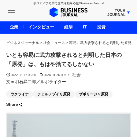
ポジティブ考察で企業活動を応援/Business Journal
YOUR
JOURNAL
BUSINESS JOURNAL
企業
インタビュー
経済
IT
投資
UNICORN JOURNAL
ビジネスジャーナル
>
社会ニュース
CARBON CREDITS JOURNAL
>
容易に武力攻撃されると判明した原発
IVS JOURNAL
いとも容易に武力攻撃されると判明した日本の
ENERGY MANAGEMENT JOURNAL
「原発」は、もはや捨てるしかない
INBOUND JOURNAL
社会
2022.03.17 05:50
2024.01.26 09:07
LIFE ENDING JOURNAL
文＝明石昇二郎／ルポライター
AI JOURNAL
ウクライナ
チェルノブイリ原発
ザポリージャ原発
REAL ESTATE BROKERAGE JOURNAL
Share
SMART MARKETING JOURNAL
BPaaS JOURNAL
ADOPTABLE DOG JOURNAL