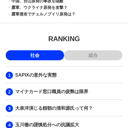
中国、台山原発の事故を隠蔽
露軍、ウクライナ原発を攻撃？
露軍侵攻でチェルノブイリ原発は？
RANKING
社会
総合
SAPIXの意外な実態
マイナカード窓口職員の疲弊は限界
大泉洋演じる頼朝の清和源氏って何？
玉川徹の謹慎処分への抗議拡大