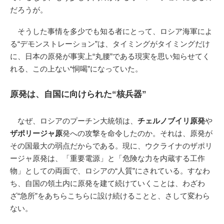
だろうが。
そうした事情を多少でも知る者にとって、ロシア海軍によ
る“デモンストレーション”は、タイミングがタイミングだけ
に、日本の原発が事実上“丸腰”である現実を思い知らせてく
れる、この上ない“恫喝”になっていた。
原発は、自国に向けられた“核兵器”
なぜ、ロシアのプーチン大統領は、
チェルノブイリ原発
や
ザポリージャ原
発への攻撃を命令したのか。それは、原発が
その国最大の弱点だからである。現に、ウクライナのザポリ
ージャ原発は、「重要電源」と「危険な力を内蔵する工作
物」としての両面で、ロシアの“人質”にされている。すなわ
ち、自国の領土内に原発を建て続けていくことは、わざわ
ざ“急所”をあちらこちらに設け続けることと、さして変わら
ない。