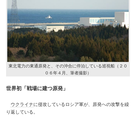
東北電力の東通原発と、その沖合に停泊している巡視船（２０
０６年４月、筆者撮影）
世界初「戦場に建つ原発」
ウクライナ
に侵攻しているロシア軍が、原発への攻撃を繰
り返している。