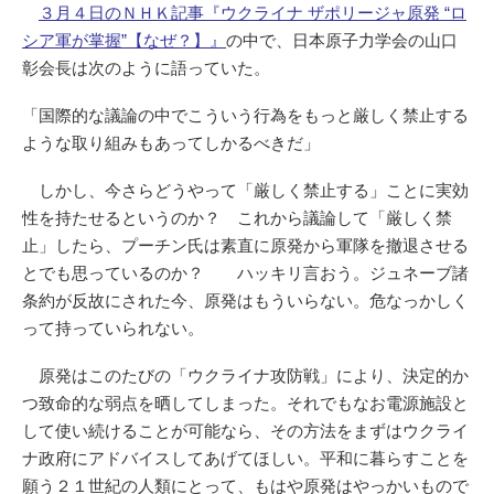
３月４日のＮＨＫ記事『ウクライナ ザポリージャ原発 “ロ
シア軍が掌握”【なぜ？】』
の中で、日本原子力学会の山口
彰会長は次のように語っていた。
「国際的な議論の中でこういう行為をもっと厳しく禁止する
ような取り組みもあってしかるべきだ」
しかし、今さらどうやって「厳しく禁止する」ことに実効
性を持たせるというのか？ これから議論して「厳しく禁
止」したら、プーチン氏は素直に原発から軍隊を撤退させる
とでも思っているのか？ ハッキリ言おう。ジュネーブ諸
条約が反故にされた今、原発はもういらない。危なっかしく
って持っていられない。
原発はこのたびの「ウクライナ攻防戦」により、決定的か
つ致命的な弱点を晒してしまった。それでもなお電源施設と
して使い続けることが可能なら、その方法をまずはウクライ
ナ政府にアドバイスしてあげてほしい。平和に暮らすことを
願う２１世紀の人類にとって、もはや原発はやっかいもので