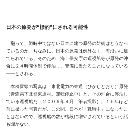
日本の原発が“標的”にされる可能性
翻って、戦時中ではない日本に建つ原発の防衛はどうなっ
ているのか。ちなみに、日本の原発は例外なく、海沿いに建
てられている。そのため、海上保安庁の巡視船等が原発の沖
合に２４時間体制で停泊し、警備に当たることになっている
――とされる。
本稿冒頭の写真は、東北電力の東通（ひがしどおり）原発
（青森県下北郡東通村。運転停止中）と、その沖合に停泊し
ている巡視船だ（２００６年４月、筆者撮影）。１５年ほど
前に撮った写真だが、この間、日本が「戦時中」になったこ
とはないので、巡視船の数が格段に増やされているという話
も聞かない。