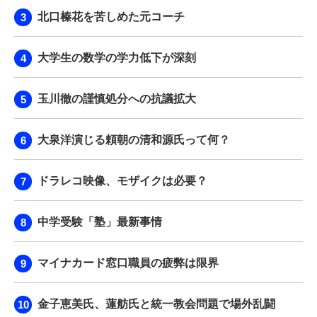
北口榛花を苦しめた元コーチ
大学生の数学の学力低下が深刻
玉川徹の謹慎処分への抗議拡大
大泉洋演じる頼朝の清和源氏って何？
ドラレコ映像、モザイクは必要？
中学受験「塾」最新事情
マイナカード窓口職員の疲弊は限界
金子恵美氏、蓮舫氏と統一教会問題で場外乱闘