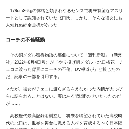
179cm86kgの体格と類まれなるセンスで将来有望なアスリ
ートとして認知されていた北口氏。しかし、そんな彼女にも
人知れぬ紆余曲折があった。
コーチの不倫騒動
その銅メダル獲得物語の裏側について「週刊新潮」（新潮
社／2022年8月4日号）が「やり投げ銅メダル・北口榛花 チ
ェコに渡った背景にコーチの不倫、DV報道が」と報じたの
だ。記事の一部を引用する。
＜だが、彼女がチェコに渡らざるをえなかった内情が大っぴ
らに語られることはない。実はある“醜聞”のせいだったのだ
が……。
高校歴代最高記録を樹立し、将来を嘱望されていた高校時
代の北口は、世界を舞台に戦える人材を育成するべく日本陸