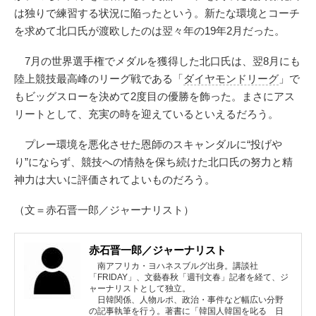
は独りで練習する状況に陥ったという。新たな環境とコーチ
を求めて北口氏が渡欧したのは翌々年の19年2月だった。
7月の世界選手権でメダルを獲得した北口氏は、翌8月にも
陸上競技最高峰のリーグ戦である「
ダイヤモンドリーグ
」で
もビッグスローを決めて2度目の優勝を飾った。まさにアス
リートとして、充実の時を迎えているといえるだろう。
プレー環境を悪化させた恩師のスキャンダルに“投げや
り”にならず、競技への情熱を保ち続けた北口氏の努力と精
神力は大いに評価されてよいものだろう。
（文＝赤石晋一郎／ジャーナリスト）
赤石晋一郎／ジャーナリスト
南アフリカ・ヨハネスブルグ出身。講談社
「FRIDAY」、文藝春秋「週刊文春」記者を経て、ジ
ャーナリストとして独立。
日韓関係、人物ルポ、政治・事件など幅広い分野
の記事執筆を行う。著書に「韓国人韓国を叱る 日