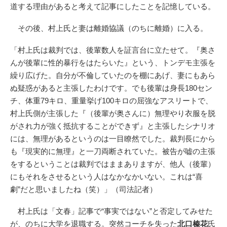
道する理由があると考えて記事にしたことを記憶している。
その後、村上氏と妻は離婚協議（のちに離婚）に入る。
「村上氏は裁判では、後輩数人を証言台に立たせて。『奥さ
んが後輩に性的暴行をはたらいた』という、トンデモ主張を
繰り広げた。自分が不倫していたのを棚にあげ、妻にもあら
ぬ疑惑があると主張したわけです。でも後輩は身長180セン
チ、体重79キロ、重量挙げ100キロの屈強なアスリートで、
村上氏側が主張した『（後輩が奥さんに）無理やり衣服を脱
がされ力が強く抵抗することができず』と主張したシナリオ
には、無理があるというのは一目瞭然でした。裁判長にから
も『現実的に無理』と一刀両断されていた。被告が嘘の主張
をするということは裁判ではままありますが、他人（後輩）
にもそれをさせるという人はなかなかいない。これは“喜
劇”だと思いましたね（笑）」（司法記者）
村上氏は「文春」記事で“事実ではない”と否定してみせた
が、のちに大学を退職する。突然コーチを失った
北口榛花
氏