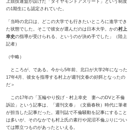
上競技連盟が設けた「ダイヤモンドアスリート」という制度
の1期生にも認定されていた。
「当時の北口は、どこの大学でも行きたいところに進学でき
た状態でした。そこで彼女が選んだのは日本大学。かの
村上
幸史
の指導が受けられる、というのが決め手でした」（陸上
記者）
（中略）
ところが、である。今から5年前、北口が大学2年になった
17年4月、彼女を指導する村上が週刊文春の好餌となったの
だ＞
この17年の「五輪やり投げ・村上幸史 妻へのDVと不倫
訴訟」という記事は、「週刊文春」（文藝春秋）時代に筆者
が担当した記事だった。週刊誌で不倫騒動を記事にすること
は多いが、そのなかでも村上氏の素行や泥沼不倫ぶりについ
ては際立つものがあったといえる。