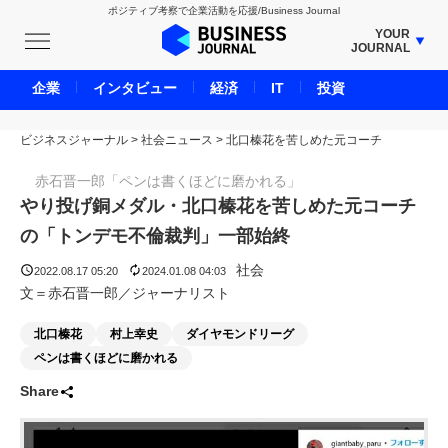
ポジティブ考察で企業活動を応援/Business Journal
YOUR
JOURNAL
BUSINESS JOURNAL
企業
インタビュー
経済
IT
投資
UNICORN JOURNAL
ビジネスジャーナル
>
社会ニュース
CARBON CREDITS JOURNAL
>
北口榛花を苦しめた元コーチ
IVS JOURNAL
赤石晋一郎「ペンは書くほどに磨かれる」
ENERGY MANAGEMENT JOURNAL
やり投げ銅メダル・北口榛花を苦しめた元コーチ
INBOUND JOURNAL
の「トンデモ不倫裁判」一部始終
LIFE ENDING JOURNAL
社会
2022.08.17 05:20
2024.01.08 04:03
AI JOURNAL
文＝赤石晋一郎／ジャーナリスト
REAL ESTATE BROKERAGE JOURNAL
北口榛花
村上幸史
ダイヤモンドリーグ
SMART MARKETING JOURNAL
ペンは書くほどに磨かれる
BPaaS JOURNAL
Share
ADOPTABLE DOG JOURNAL