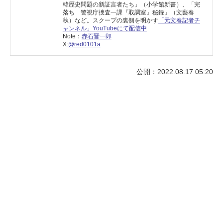
韓歴史問題の新証言者たち」（小学館新書）、「完
落ち 警視庁捜査一課『取調室』秘録」（文藝春
秋）など。スクープの裏側を明かす
「元文春記者チ
ャンネル」YouTubeにて配信中
Note：
赤石晋一郎
X:
@red0101a
公開：2022.08.17 05:20