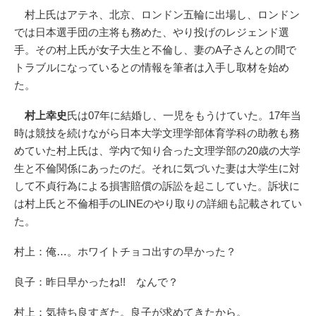
村上氏はアテネ、北京、ロンドン五輪に出場し、ロンドン
では日本選手団の主将も務めた、やり投げのレジェンド選
手。その村上氏が女子大生と不倫し、妻のA子さんとの間で
トラブルになっているとの情報を筆者は入手し取材を始め
た。
村上幸史
氏は07年に結婚し、一児をもうけていた。17年当
時は競技を続けながら日本大学文理学部体育学科の助教も務
めていた村上氏は、学内で知り合った文理学部の20歳の大学
生と不倫関係にあったのだ。それに気づいた妻は大学生に対
して不貞行為による損害賠償の訴訟を起こしていた。訴状に
は村上氏と不倫相手のLINEのやり取りの詳細も記載されてい
た。
村上：俺…。ホワイトチョコ出すの早かった？
良子：昨日早かったね!! なんで？
村上：気持ち良すぎた。良子が求めてきたから。