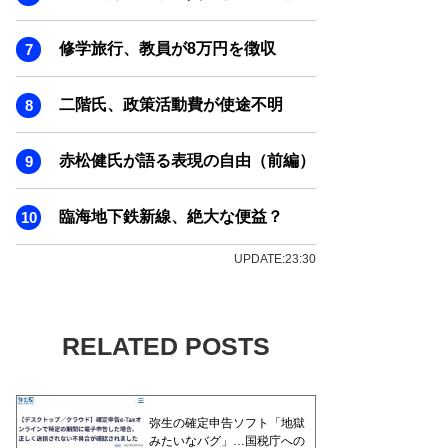
修学旅行、教員が8万円を徴収
二階氏、政策活動費が使途不明
赤松健氏が語る表現の自由（前編）
臨海地下鉄新線、絶大な便益？
UPDATE:23:30
RELATED POSTS
弥生の確定申告ソフト「地獄
みたいなバグ」…国税庁への