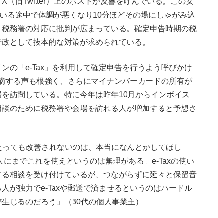
（旧Twitter）上のポストが反響を呼んでいる。この女
いる途中で体調が悪くなり10分ほどその場にしゃがみ込
、税務署の対応に批判が広まっている。確定申告時期の税
行政として抜本的な対策が求められている。
インの「
e-Tax
」を利用して確定申告を行うよう呼びかけ
を指摘する声も根強く、さらにマイナンバーカードの所有が
を訪問している。特に今年は昨年10月からインボイス
相談のために税務署や会場を訪れる人が増加すると予想さ
何年たっても改善されないのは、本当になんとかしてほし
人にまでこれを使えというのは無理がある。e-Taxの使い
する相談を受け付けているが、つながらずに延々と保留音
人が独力でe-Taxや郵送で済ませるというのはハードル
生じるのだろう」（30代の個人事業主）