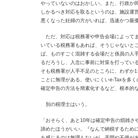
やっていないのはおかしい。また、行政か
しかるべき対応を取るというのは、施設運
悪くなった妊婦の方がいれば、迅速かつ最
ただ、対応は税務署や申告会場によってま
いている税務署もあれば、そうじゃないと
ば、ものすごく混雑する会場だと係員の人
るだろうし、入念に事前に対策を打ってい
そも税務署が人手不足のところに、わずか1
ことに無理がある。使いにくいe-Taxを
確定申告の方法を簡素化するなど、根本的
別の税理士はいう。
「おそらく、あと10年は確定申告の煩雑さ
諦めたほうがいい。『なんで納税するため
を感じるのは無理もないが、手間や不備が