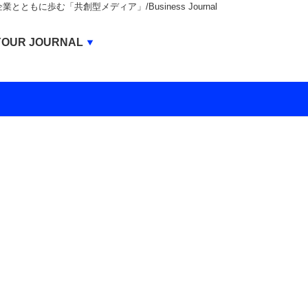
もに歩む「共創型メディア」/Business Journal
Business Journal
YOUR JOURNAL
BUSINESS JOURNAL
UNICORN JOURNAL
CARBON CREDITS JOURNAL
IVS JOURNAL
ENERGY MANAGEMENT JOURNAL
INBOUND JOURNAL
LIFE ENDING JOURNAL
AI JOURNAL
REAL ESTATE BROKERAGE JOURNAL