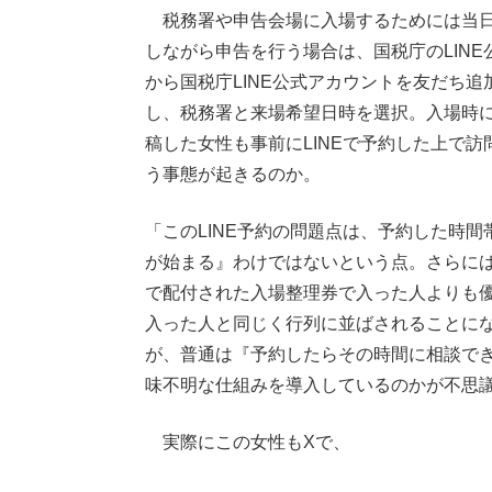
税務署や申告会場に入場するためには当日
しながら申告を行う場合は、国税庁のLINE
から国税庁LINE公式アカウントを友だち
し、税務署と来場希望日時を選択。入場時
稿した女性も事前にLINEで予約した上で
う事態が起きるのか。
「このLINE予約の問題点は、予約した時
が始まる』わけではないという点。さらには
で配付された入場整理券で入った人よりも
入った人と同じく行列に並ばされることにな
が、普通は『予約したらその時間に相談で
味不明な仕組みを導入しているのかが不思
実際にこの女性もXで、