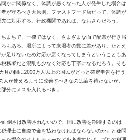
民間かに関係なく、体調が悪くなった人が発生した場合は
営者が守るべき大原則。ファストフード店だって、体調が
優先に対応する。行政機関であれば、なおさらだろう。
ちまちで、一律ではなく、さまざまな面で配慮が行き届
ころもある。場所によって来場者の数に差があり、たとえ
手が足りないため対応が悪くなってしまうということもあ
る税務署だと混乱も少なく対応も丁寧になるだろう。そも
カ月の間に2000万人以上の国民がどっと確定申告を行う
多くの人が使えるように改善すべきなのは論を待たないが、
な部分にメスを入れるべき」
や面倒さは改善されないので、国に改善を期待するのは
に税理士に自腹で金を払わなければならないのか』と疑問
あった場合のペナルティーなどを考慮すれば、プロの税理