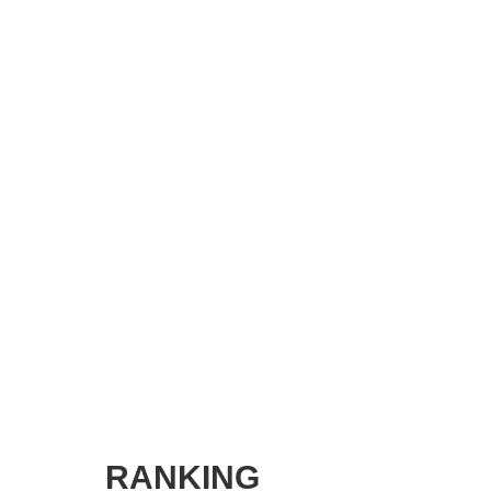
SMART MARKETING JOURNAL
BPaaS JOURNAL
ADOPTABLE DOG JOURNAL
RANKING