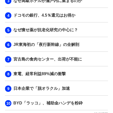
なぜ高級ホテルが瀬戸内に集まるのか
ドコモの銀行、4.5％還元はお得か
なぜ痩せ薬が抗老化研究の中心に？
JR東海初の「夜行新幹線」の全解剖
宮古島の食肉センター、出荷が不能に
東電、経常利益89%減の衝撃
日本企業で「脱オラクル」加速
BYD「ラッコ」、補助金ハンデを粉砕