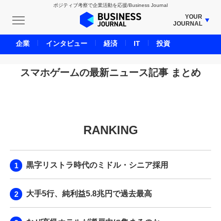
ポジティブ考察で企業活動を応援/Business Journal
YOUR
JOURNAL
BUSINESS JOURNAL
企業
インタビュー
経済
IT
投資
UNICORN JOURNAL
CARBON CREDITS JOURNAL
スマホゲームの最新ニュース記事 まとめ
IVS JOURNAL
ENERGY MANAGEMENT JOURNAL
INBOUND JOURNAL
RANKING
LIFE ENDING JOURNAL
AI JOURNAL
REAL ESTATE BROKERAGE JOURNAL
黒字リストラ時代のミドル・シニア採用
SMART MARKETING JOURNAL
BPaaS JOURNAL
大手5行、純利益5.8兆円で過去最高
ADOPTABLE DOG JOURNAL