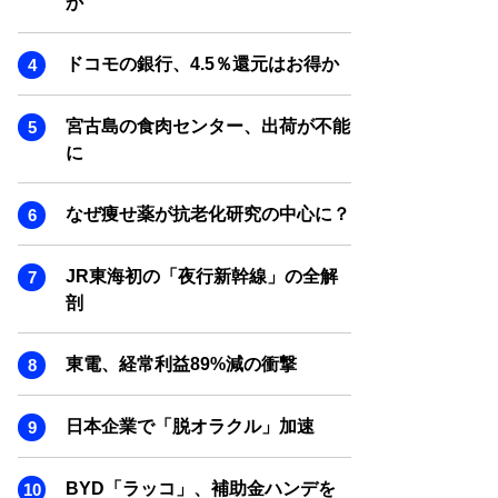
か
SMART MARKETING JOURNAL
BPaaS JOURNAL
ドコモの銀行、4.5％還元はお得か
ADOPTABLE DOG JOURNAL
宮古島の食肉センター、出荷が不能
に
なぜ痩せ薬が抗老化研究の中心に？
JR東海初の「夜行新幹線」の全解
剖
東電、経常利益89%減の衝撃
日本企業で「脱オラクル」加速
BYD「ラッコ」、補助金ハンデを