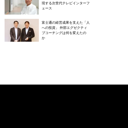
現する次世代テレビインターフ
ェース
富士通の経営成果を支えた「人
への投資」 外部エグゼクティ
ブコーチングは何を変えたの
か