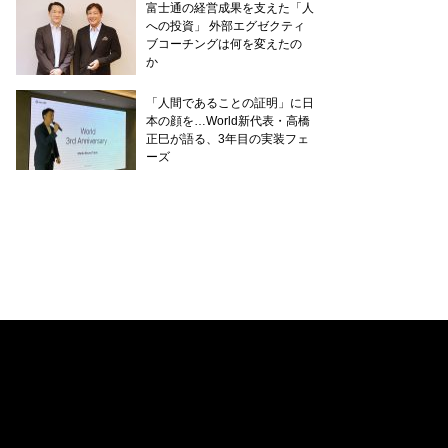
富士通の経営成果を支えた「人
への投資」 外部エグゼクティ
ブコーチングは何を変えたの
か
「人間であることの証明」に日
本の顔を…World新代表・高橋
正巳が語る、3年目の実装フェ
ーズ