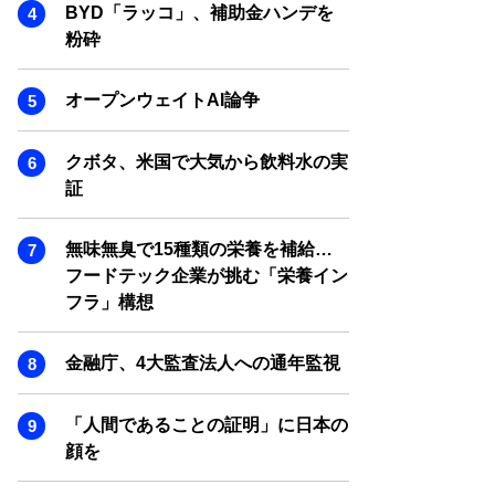
SMART MARKETING JOURNAL
BYD「ラッコ」、補助金ハンデを
粉砕
BPaaS JOURNAL
ADOPTABLE DOG JOURNAL
オープンウェイトAI論争
クボタ、米国で大気から飲料水の実
証
無味無臭で15種類の栄養を補給…
フードテック企業が挑む「栄養イン
フラ」構想
金融庁、4大監査法人への通年監視
「人間であることの証明」に日本の
顔を