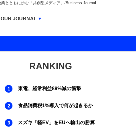
もに歩む「共創型メディア」/Business Journal
Business Journal
YOUR JOURNAL
BUSINESS JOURNAL
UNICORN JOURNAL
CARBON CREDITS JOURNAL
RANKING
IVS JOURNAL
ENERGY MANAGEMENT JOURNAL
東電、経常利益89%減の衝撃
INBOUND JOURNAL
LIFE ENDING JOURNAL
食品消費税1%導入で何が起きるか
AI JOURNAL
スズキ「軽EV」をEUへ輸出の勝算
REAL ESTATE BROKERAGE JOURNAL