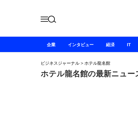
企業
インタビュー
経済
IT
ビジネスジャーナル
>
ホテル龍名館
ホテル龍名館の最新ニュー