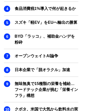
SMART MARKETING JOURNAL
食品消費税1%導入で何が起きるか
BPaaS JOURNAL
ADOPTABLE DOG JOURNAL
スズキ「軽EV」をEUへ輸出の勝算
BYD「ラッコ」、補助金ハンデを
粉砕
オープンウェイトAI論争
日本企業で「脱オラクル」加速
無味無臭で15種類の栄養を補給…
フードテック企業が挑む「栄養イン
フラ」構想
クボタ、米国で大気から飲料水の実