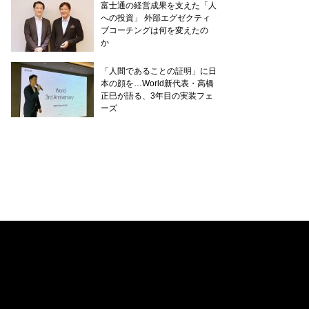
富士通の経営成果を支えた「人
への投資」 外部エグゼクティ
ブコーチングは何を変えたの
か
「人間であることの証明」に日
本の顔を…World新代表・高橋
正巳が語る、3年目の実装フェ
ーズ