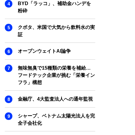
SMART MARKETING JOURNAL
BYD「ラッコ」、補助金ハンデを
粉砕
BPaaS JOURNAL
ADOPTABLE DOG JOURNAL
クボタ、米国で大気から飲料水の実
証
オープンウェイトAI論争
無味無臭で15種類の栄養を補給…
フードテック企業が挑む「栄養イン
フラ」構想
金融庁、4大監査法人への通年監視
シャープ、ベトナム太陽光法人を完
全子会社化