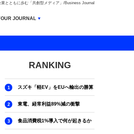
もに歩む「共創型メディア」/Business Journal
Business Journal
YOUR JOURNAL
BUSINESS JOURNAL
UNICORN JOURNAL
CARBON CREDITS JOURNAL
RANKING
IVS JOURNAL
ENERGY MANAGEMENT JOURNAL
スズキ「軽EV」をEUへ輸出の勝算
INBOUND JOURNAL
LIFE ENDING JOURNAL
東電、経常利益89%減の衝撃
AI JOURNAL
食品消費税1%導入で何が起きるか
REAL ESTATE BROKERAGE JOURNAL