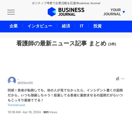
ポジティブ考察で企業活動を応援/Business Journal
YOUR
JOURNAL
BUSINESS JOURNAL
企業
インタビュー
経済
IT
投資
UNICORN JOURNAL
CARBON CREDITS JOURNAL
看護師の最新ニュース記事 まとめ
(3件)
IVS JOURNAL
ENERGY MANAGEMENT JOURNAL
INBOUND JOURNAL
LIFE ENDING JOURNAL
AI JOURNAL
REAL ESTATE BROKERAGE JOURNAL
SMART MARKETING JOURNAL
BPaaS JOURNAL
ADOPTABLE DOG JOURNAL