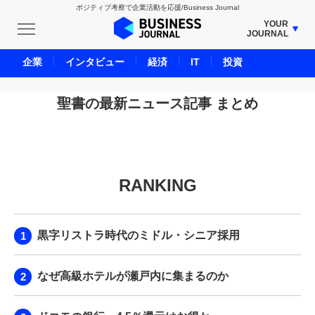
ポジティブ考察で企業活動を応援/Business Journal
YOUR
JOURNAL
BUSINESS JOURNAL
企業
インタビュー
経済
IT
投資
UNICORN JOURNAL
CARBON CREDITS JOURNAL
聖書の最新ニュース記事 まとめ
IVS JOURNAL
ENERGY MANAGEMENT JOURNAL
INBOUND JOURNAL
RANKING
LIFE ENDING JOURNAL
AI JOURNAL
REAL ESTATE BROKERAGE JOURNAL
黒字リストラ時代のミドル・シニア採用
SMART MARKETING JOURNAL
BPaaS JOURNAL
なぜ高級ホテルが瀬戸内に集まるのか
ADOPTABLE DOG JOURNAL