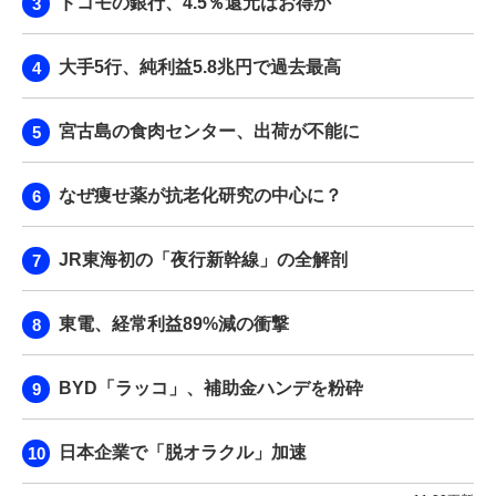
ドコモの銀行、4.5％還元はお得か
大手5行、純利益5.8兆円で過去最高
宮古島の食肉センター、出荷が不能に
なぜ痩せ薬が抗老化研究の中心に？
JR東海初の「夜行新幹線」の全解剖
東電、経常利益89%減の衝撃
BYD「ラッコ」、補助金ハンデを粉砕
日本企業で「脱オラクル」加速