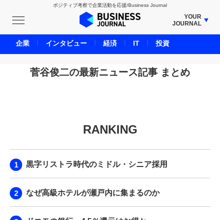
ポジティブ考察で企業活動を応援/Business Journal
YOUR
JOURNAL
BUSINESS JOURNAL
企業
インタビュー
経済
IT
投資
UNICORN JOURNAL
CARBON CREDITS JOURNAL
菅谷俊二の最新ニュース記事 まとめ
IVS JOURNAL
ENERGY MANAGEMENT JOURNAL
INBOUND JOURNAL
RANKING
LIFE ENDING JOURNAL
AI JOURNAL
REAL ESTATE BROKERAGE JOURNAL
黒字リストラ時代のミドル・シニア採用
SMART MARKETING JOURNAL
BPaaS JOURNAL
なぜ高級ホテルが瀬戸内に集まるのか
ADOPTABLE DOG JOURNAL