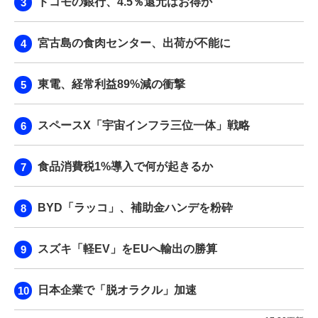
ドコモの銀行、4.5％還元はお得か
宮古島の食肉センター、出荷が不能に
東電、経常利益89%減の衝撃
スペースX「宇宙インフラ三位一体」戦略
食品消費税1%導入で何が起きるか
BYD「ラッコ」、補助金ハンデを粉砕
スズキ「軽EV」をEUへ輸出の勝算
日本企業で「脱オラクル」加速