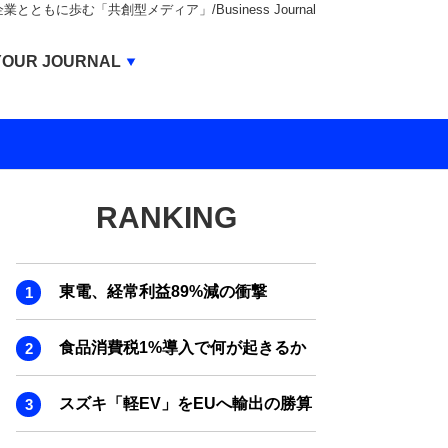
もに歩む「共創型メディア」/Business Journal
Business Journal
YOUR JOURNAL
BUSINESS JOURNAL
UNICORN JOURNAL
CARBON CREDITS JOURNAL
RANKING
IVS JOURNAL
ENERGY MANAGEMENT JOURNAL
東電、経常利益89%減の衝撃
INBOUND JOURNAL
LIFE ENDING JOURNAL
食品消費税1%導入で何が起きるか
AI JOURNAL
スズキ「軽EV」をEUへ輸出の勝算
REAL ESTATE BROKERAGE JOURNAL