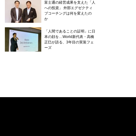
富士通の経営成果を支えた「人
への投資」 外部エグゼクティ
ブコーチングは何を変えたの
か
「人間であることの証明」に日
本の顔を…World新代表・高橋
正巳が語る、3年目の実装フェ
ーズ