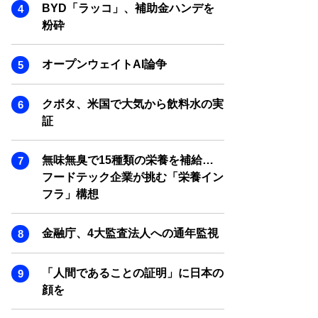
SMART MARKETING JOURNAL
BYD「ラッコ」、補助金ハンデを
粉砕
BPaaS JOURNAL
ADOPTABLE DOG JOURNAL
オープンウェイトAI論争
クボタ、米国で大気から飲料水の実
証
無味無臭で15種類の栄養を補給…
フードテック企業が挑む「栄養イン
フラ」構想
金融庁、4大監査法人への通年監視
「人間であることの証明」に日本の
顔を