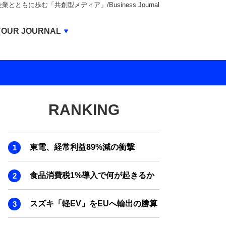
もに歩む「共創型メディア」/Business Journal
Business Journal
YOUR JOURNAL
BUSINESS JOURNAL
UNICORN JOURNAL
CARBON CREDITS JOURNAL
RANKING
IVS JOURNAL
ENERGY MANAGEMENT JOURNAL
東電、経常利益89%減の衝撃
INBOUND JOURNAL
LIFE ENDING JOURNAL
食品消費税1%導入で何が起きるか
AI JOURNAL
スズキ「軽EV」をEUへ輸出の勝算
REAL ESTATE BROKERAGE JOURNAL