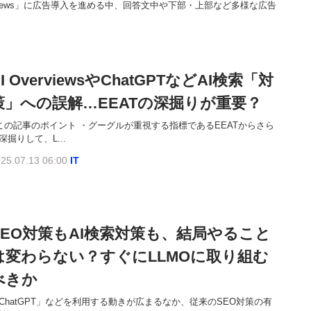
erviews」に広告導入を進める中、回答文中や下部・上部など多様な広告
I OverviewsやChatGPTなどAI検索「対
策」への誤解…EEATの深掘りが重要？
この記事のポイント ・グーグルが重視する指標であるEEATからさら
深掘りして、L...
25.07.13 06:00
IT
SEO対策もAI検索対策も、結局やること
は変わらない？すぐにLLMOに取り組む
べきか
ChatGPT」などを利用する動きが広まるなか、従来のSEO対策の有