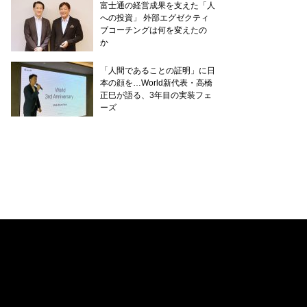
富士通の経営成果を支えた「人
への投資」 外部エグゼクティ
ブコーチングは何を変えたの
か
「人間であることの証明」に日
本の顔を…World新代表・高橋
正巳が語る、3年目の実装フェ
ーズ