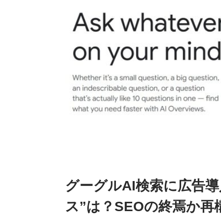
グーグルAI検索に広告
ス”は？SEOの終焉か再