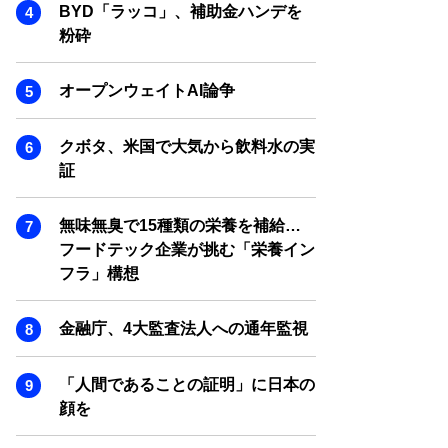
SMART MARKETING JOURNAL
BYD「ラッコ」、補助金ハンデを
粉砕
BPaaS JOURNAL
ADOPTABLE DOG JOURNAL
オープンウェイトAI論争
クボタ、米国で大気から飲料水の実
証
無味無臭で15種類の栄養を補給…
フードテック企業が挑む「栄養イン
フラ」構想
金融庁、4大監査法人への通年監視
「人間であることの証明」に日本の
顔を