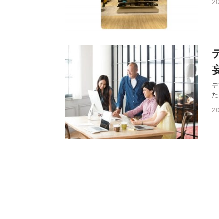
20
デ
た
20