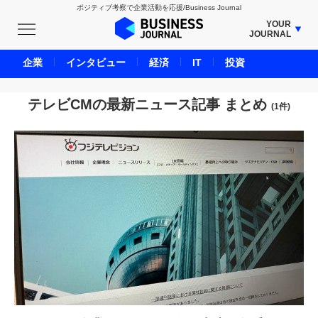
ポジティブ考察で企業活動を応援/Business Journal
YOUR
JOURNAL
BUSINESS JOURNAL
企業
インタビュー
経済
IT
投資
UNICORN JOURNAL
CARBON CREDITS JOURNAL
テレビCMの最新ニュース記事 まとめ
(1件)
IVS JOURNAL
ENERGY MANAGEMENT JOURNAL
INBOUND JOURNAL
LIFE ENDING JOURNAL
AI JOURNAL
REAL ESTATE BROKERAGE JOURNAL
SMART MARKETING JOURNAL
BPaaS JOURNAL
ADOPTABLE DOG JOURNAL