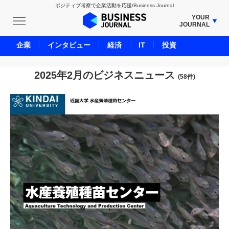
ポジティブ考察で企業活動を応援/Business Journal
YOUR
JOURNAL
BUSINESS JOURNAL
企業
インタビュー
経済
IT
投資
UNICORN JOURNAL
CARBON CREDITS JOURNAL
2025年2月のビジネスニュース
(58件)
IVS JOURNAL
ENERGY MANAGEMENT JOURNAL
INBOUND JOURNAL
LIFE ENDING JOURNAL
AI JOURNAL
REAL ESTATE BROKERAGE JOURNAL
SMART MARKETING JOURNAL
BPaaS JOURNAL
ADOPTABLE DOG JOURNAL