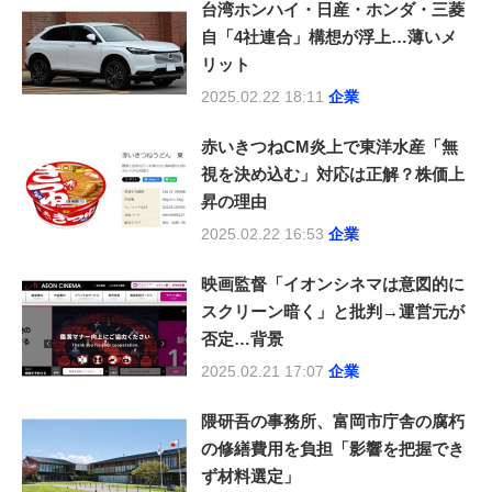
台湾ホンハイ・日産・ホンダ・三菱
自「4社連合」構想が浮上…薄いメ
リット
2025.02.22 18:11
企業
赤いきつねCM炎上で東洋水産「無
視を決め込む」対応は正解？株価上
昇の理由
2025.02.22 16:53
企業
映画監督「イオンシネマは意図的に
スクリーン暗く」と批判→運営元が
否定…背景
2025.02.21 17:07
企業
隈研吾の事務所、富岡市庁舎の腐朽
の修繕費用を負担「影響を把握でき
ず材料選定」