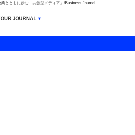
もに歩む「共創型メディア」/Business Journal
Business Journal
YOUR JOURNAL
BUSINESS JOURNAL
UNICORN JOURNAL
CARBON CREDITS JOURNAL
IVS JOURNAL
ENERGY MANAGEMENT JOURNAL
INBOUND JOURNAL
LIFE ENDING JOURNAL
AI JOURNAL
REAL ESTATE BROKERAGE JOURNAL