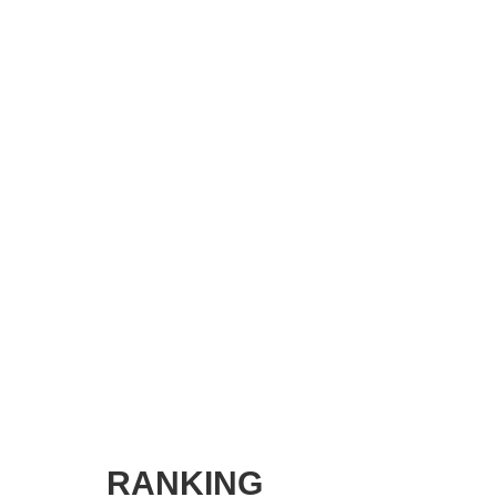
SMART MARKETING JOURNAL
BPaaS JOURNAL
ADOPTABLE DOG JOURNAL
RANKING