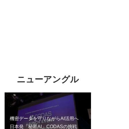
ニューアングル
機密データを守りながらAI活用へ
日本発「秘匿AI」CODASの挑戦