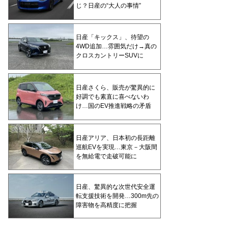
じ？日産の“大人の事情”
日産「キックス」、待望の
4WD追加…雰囲気だけ→真の
クロスカントリーSUVに
日産さくら、販売が驚異的に
好調でも素直に喜べないわ
け…国のEV推進戦略の矛盾
日産アリア、日本初の長距離
巡航EVを実現…東京－大阪間
を無給電で走破可能に
日産、驚異的な次世代安全運
転支援技術を開発…300m先の
障害物を高精度に把握