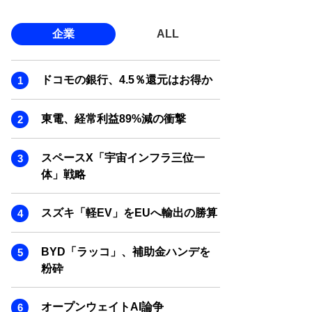
企業
ALL
ドコモの銀行、4.5％還元はお得か
東電、経常利益89%減の衝撃
スペースX「宇宙インフラ三位一
体」戦略
スズキ「軽EV」をEUへ輸出の勝算
BYD「ラッコ」、補助金ハンデを
粉砕
オープンウェイトAI論争