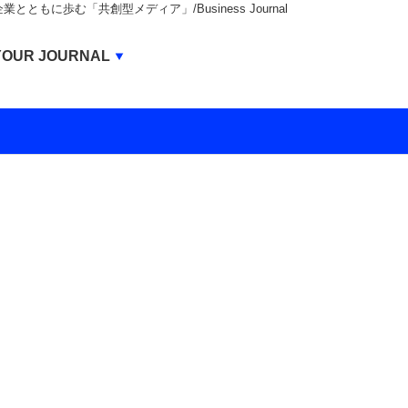
もに歩む「共創型メディア」/Business Journal
Business Journal
YOUR JOURNAL
BUSINESS JOURNAL
UNICORN JOURNAL
CARBON CREDITS JOURNAL
IVS JOURNAL
ENERGY MANAGEMENT JOURNAL
INBOUND JOURNAL
LIFE ENDING JOURNAL
AI JOURNAL
REAL ESTATE BROKERAGE JOURNAL