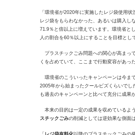
「環境省が2020年に実施したレジ袋使用
レジ袋をもらわなかった、あるいは購入しなか
71.9％と倍以上に増えています。環境省
人の割合を60％以上にすることを目標とし
プラスチックごみ問題への関心が高まって行
くを占めていて、ここまで行動変容があっ
環境省のこういったキャンペーンは今まで
2005年から始まったクールビズくらいで
も過去のキャンペーンと比べて充分に成果
本来の目的は一定の成果を収めているよう
スチックごみ
の削減としては逆効果な側面
「
レジ袋有料化
以降のプラスチックごみの