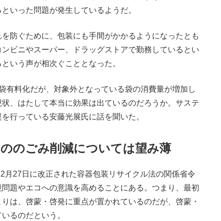
るといった問題が発生しているようだ。
を防ぐために、包装にも手間がかかるようになったとも
コンビニやスーパー、ドラッグストアで勤務しているとい
るという声が相次ぐこととなった。
袋有料化だが、対象外となっている袋の消費量が増加し
現状、はたして本当に効果は出ているのだろうか。サステ
援を行っている安藤光展氏に話を聞いた。
もののごみ削減については望み薄
12月27日に改正された容器包装リサイクル法の関係省令
境問題やエコへの意識を高めることにある。つまり、最初
よりは、啓蒙・啓発に重点が置かれているのだが、啓蒙・
ているのだという。