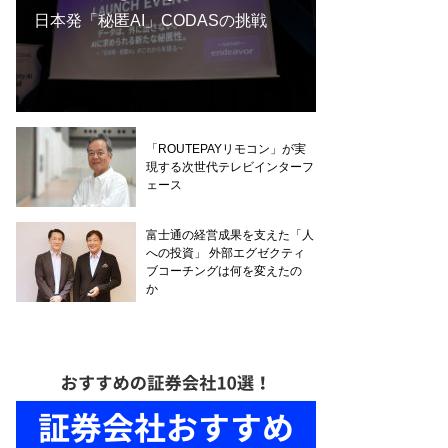
日本発「秘匿AI」CODASの挑戦
「ROUTEPAYリモコン」が実
現する次世代テレビインターフ
ェース
富士通の経営成果を支えた「人
への投資」 外部エグゼクティ
ブコーチングは何を変えたの
か