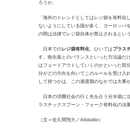
ろうか。
「海外のトレンドとしてはレジ袋を有料化
ないようにしている国が多く、ヨーロッパを
の間は法律でレジ袋自体が禁止されるとい
日本での
レジ袋有料化
、ひいては
プラス
す。衛生面とのバランスといった方法論だ
はフェードアウトしていくのかといった部
分がどの方向を向いてこのルールを受け入
して持つかは、この過渡期のなかでは大事
日本の消費社会の行く先を占う分水嶺に立
ラスチックスプーン・フォーク有料化の法
（文＝佐久間翔大／A4studio）