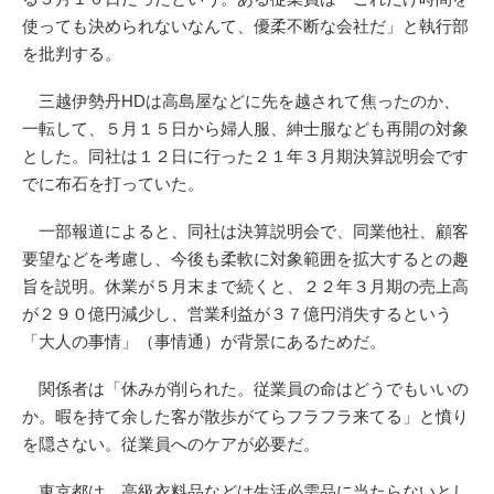
使っても決められないなんて、優柔不断な会社だ」と執行部
を批判する。
三越伊勢丹HDは高島屋などに先を越されて焦ったのか、
一転して、５月１５日から婦人服、紳士服なども再開の対象
とした。同社は１２日に行った２１年３月期決算説明会です
でに布石を打っていた。
一部報道によると、同社は決算説明会で、同業他社、顧客
要望などを考慮し、今後も柔軟に対象範囲を拡大するとの趣
旨を説明。休業が５月末まで続くと、２２年３月期の売上高
が２９０億円減少し、営業利益が３７億円消失するという
「大人の事情」（事情通）が背景にあるためだ。
関係者は「休みが削られた。従業員の命はどうでもいいの
か。暇を持て余した客が散歩がてらフラフラ来てる」と憤り
を隠さない。従業員へのケアが必要だ。
東京都は、高級衣料品などは生活必需品に当たらないとし