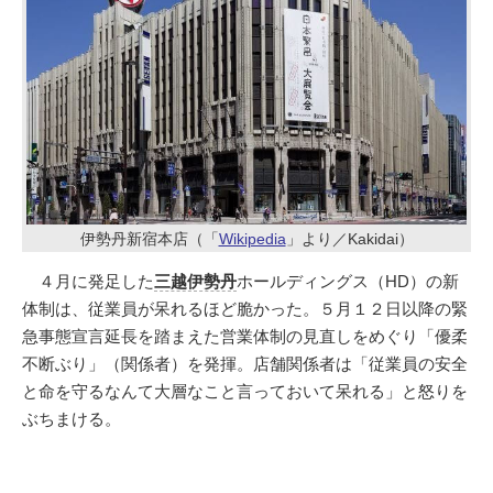
伊勢丹新宿本店（「
Wikipedia
」より／Kakidai）
４月に発足した
三越伊勢丹
ホールディングス（HD）の新
体制は、従業員が呆れるほど脆かった。５月１２日以降の緊
急事態宣言延長を踏まえた営業体制の見直しをめぐり「優柔
不断ぶり」（関係者）を発揮。店舗関係者は「従業員の安全
と命を守るなんて大層なこと言っておいて呆れる」と怒りを
ぶちまける。