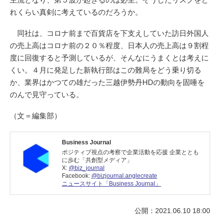
れくらい真剣に考えているのだろうか。
同社は、コロナ前まで百貨店を下支えしていた訪日外国人
の売上高はコロナ前の２０％程度、日本人の売上高は９割程
度に回復すると予測しているが、そんなにうまくとは考えに
くい。４月に発足した新執行部はこの難局をどう乗り切る
か、業界はかつての雄だった三越伊勢丹HDの動向を固唾を
のんで見守っている。
（文＝編集部）
Business Journal
ポジティブ視点の考察で企業活動を応援 企業ととも
に歩む「共創型メディア」
X:
@biz_journal
Facebook:
@bizjournal.anglecreate
ニュースサイト「Business Journal」
公開：2021.06.10 18:00