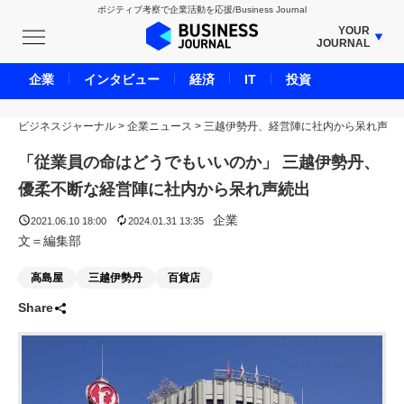
ポジティブ考察で企業活動を応援/Business Journal
YOUR
JOURNAL
BUSINESS JOURNAL
企業
インタビュー
経済
IT
投資
UNICORN JOURNAL
ビジネスジャーナル
>
企業ニュース
CARBON CREDITS JOURNAL
>
三越伊勢丹、経営陣に社内から呆れ声
IVS JOURNAL
「従業員の命はどうでもいいのか」 三越伊勢丹、
ENERGY MANAGEMENT JOURNAL
優柔不断な経営陣に社内から呆れ声続出
INBOUND JOURNAL
企業
2021.06.10 18:00
2024.01.31 13:35
LIFE ENDING JOURNAL
文＝編集部
AI JOURNAL
高島屋
三越伊勢丹
百貨店
REAL ESTATE BROKERAGE JOURNAL
Share
SMART MARKETING JOURNAL
BPaaS JOURNAL
ADOPTABLE DOG JOURNAL