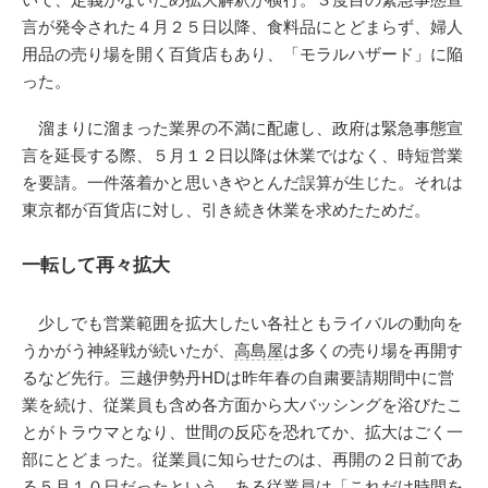
言が発令された４月２５日以降、食料品にとどまらず、婦人
用品の売り場を開く百貨店もあり、「モラルハザード」に陥
った。
溜まりに溜まった業界の不満に配慮し、政府は緊急事態宣
言を延長する際、５月１２日以降は休業ではなく、時短営業
を要請。一件落着かと思いきやとんだ誤算が生じた。それは
東京都が百貨店に対し、引き続き休業を求めたためだ。
一転して再々拡大
少しでも営業範囲を拡大したい各社ともライバルの動向を
うかがう神経戦が続いたが、
高島屋
は多くの売り場を再開す
るなど先行。三越伊勢丹HDは昨年春の自粛要請期間中に営
業を続け、従業員も含め各方面から大バッシングを浴びたこ
とがトラウマとなり、世間の反応を恐れてか、拡大はごく一
部にとどまった。従業員に知らせたのは、再開の２日前であ
る５月１０日だったという。ある従業員は「これだけ時間を