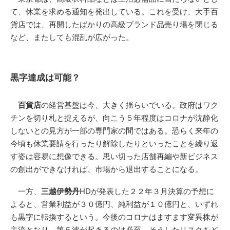
て、休業を求める通知を発出している。これを受け、大手百
貨店では、再開したばかりの高級ブランド品売り場を閉じる
など、またしても混乱が広がった。
黒字達成は可能？
百貨店
の経営基盤は今、大きく揺らいでいる。政府はワク
チンを切り札と捉えるが、向こう５年程度はコロナが沈静化
しないとの見方が一部の専門家の間ではある。恐らく来年の
今頃も休業要請を行ったり解除したりといったことを繰り返
す姿は容易に想像できる。思い切った店舗再編や新ビジネス
の創出ができなければ、市場から退出することになる。
一方、
三越伊勢丹
HDが発表した２２年３月決算の予想に
よると、営業利益が３０億円、純利益が１０億円と、いずれ
も黒字に転換するという。今後のコロナはますます変異株が
主流となり、第５波が起きるのは必至。そうしたリスクをど