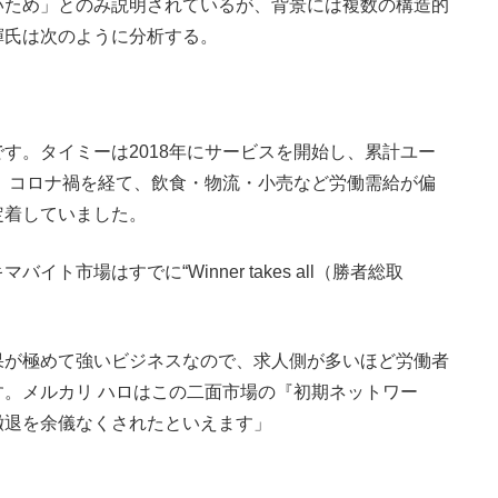
いため」とのみ説明されているが、背景には複数の構造的
輝氏は次のように分析する。
す。タイミーは2018年にサービスを開始し、累計ユー
破。コロナ禍を経て、飲食・物流・小売など労働需給が偏
定着していました。
市場はすでに“Winner takes all（勝者総取
が極めて強いビジネスなので、求人側が多いほど労働者
。メルカリ ハロはこの二面市場の『初期ネットワー
撤退を余儀なくされたといえます」