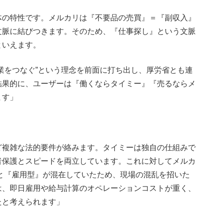
体の特性です。メルカリは『不要品の売買』＝『副収入』
文脈に結びつきます。そのため、『仕事探し』という文脈
といえます。
業をつなぐ”という理念を前面に打ち出し、厚労省とも連
結果的に、ユーザーは『働くならタイミー』『売るならメ
ます」
ど複雑な法的要件が絡みます。タイミーは独自の仕組みで
者保護とスピードを両立しています。これに対してメルカ
と『雇用型』が混在していたため、現場の混乱を招いた
は、即日雇用や給与計算のオペレーションコストが重く、
たと考えられます」