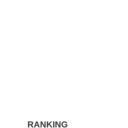
SMART MARKETING JOURNAL
BPaaS JOURNAL
ADOPTABLE DOG JOURNAL
RANKING