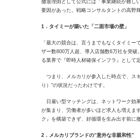
撤退理由として公式には「事業継続が難し
要因があった。戦略コンサルタントの高野
1．タイミーが築いた「二面市場の壁」
「最大の競合は、言うまでもなくタイミーで
ザー数800万人超、導入店舗数6万社を突
る業界で『即時人材確保インフラ』として
つまり、メルカリが参入した時点で、スキマバイト
り）”の状況だったわけです。
日雇い型マッチングは、ネットワーク効果
が集まり、労働者が多いほど求人も増えます
ク』を構築できず、好循環を生み出す前に
2．メルカリブランドの“意外な非親和性”