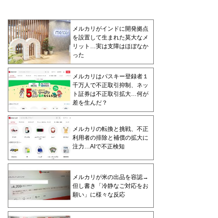
メルカリがインドに開発拠点
を設置して生まれた莫大なメ
リット…実は支障はほぼなか
った
メルカリはパスキー登録者１
千万人で不正取引抑制、ネッ
ト証券は不正取引拡大…何が
差を生んだ？
メルカリの転換と挑戦、不正
利用者の排除と補償の拡大に
注力…AIで不正検知
メルカリが米の出品を容認→
但し書き「冷静なご対応をお
願い」に様々な反応