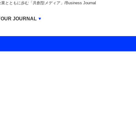
もに歩む「共創型メディア」/Business Journal
Business Journal
YOUR JOURNAL
BUSINESS JOURNAL
UNICORN JOURNAL
CARBON CREDITS JOURNAL
IVS JOURNAL
ENERGY MANAGEMENT JOURNAL
INBOUND JOURNAL
LIFE ENDING JOURNAL
AI JOURNAL
REAL ESTATE BROKERAGE JOURNAL