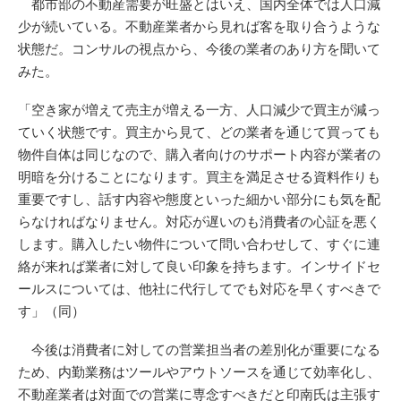
都市部の不動産需要が旺盛とはいえ、国内全体では人口減
少が続いている。不動産業者から見れば客を取り合うような
状態だ。コンサルの視点から、今後の業者のあり方を聞いて
みた。
「空き家が増えて売主が増える一方、人口減少で買主が減っ
ていく状態です。買主から見て、どの業者を通じて買っても
物件自体は同じなので、購入者向けのサポート内容が業者の
明暗を分けることになります。買主を満足させる資料作りも
重要ですし、話す内容や態度といった細かい部分にも気を配
らなければなりません。対応が遅いのも消費者の心証を悪く
します。購入したい物件について問い合わせして、すぐに連
絡が来れば業者に対して良い印象を持ちます。インサイドセ
ールスについては、他社に代行してでも対応を早くすべきで
す」（同）
今後は消費者に対しての営業担当者の差別化が重要になる
ため、内勤業務はツールやアウトソースを通じて効率化し、
不動産業者は対面での営業に専念すべきだと印南氏は主張す