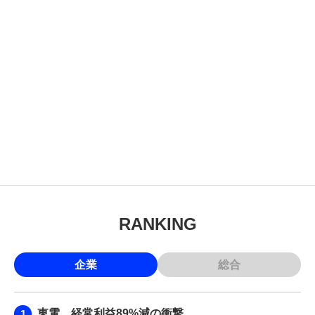
RANKING
企業
総合
東電、経常利益89%減の衝撃