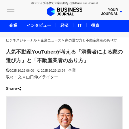
ポジティブ考察で企業活動を応援/Business Journal
YOUR
JOURNAL
BUSINESS JOURNAL
企業
インタビュー
経済
IT
投資
UNICORN JOURNAL
ビジネスジャーナル
>
企業ニュース
CARBON CREDITS JOURNAL
>
家の選び方と不動産業者のあり方
IVS JOURNAL
人気不動産YouTuberが考える「消費者による家の
ENERGY MANAGEMENT JOURNAL
選び方」と「不動産業者のあり方」
INBOUND JOURNAL
企業
2025.10.29 06:00
2025.10.29 13:24
LIFE ENDING JOURNAL
取材・文＝山口伸／ライター
AI JOURNAL
Share
REAL ESTATE BROKERAGE JOURNAL
SMART MARKETING JOURNAL
BPaaS JOURNAL
ADOPTABLE DOG JOURNAL