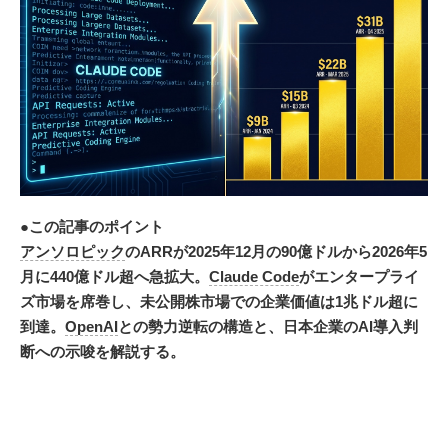
●この記事のポイント
アンソロピック
のARRが2025年12月の90億ドルから2026年5
月に440億ドル超へ急拡大。
Claude Code
がエンタープライ
ズ市場を席巻し、未公開株市場での企業価値は1兆ドル超に
到達。
OpenAI
との勢力逆転の構造と、日本企業のAI導入判
断への示唆を解説する。