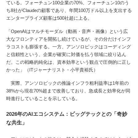
ている。フォーチュン100企業の70%、フォーチュン10のう
ち8社がClaudeの顧客であり、年間100万ドル以上を支出する
エンタープライズ顧客は500社超に上る。
「OpenAIはマルチモーダル（動画・音声・画像）という広
大なフロンティアを開拓し続けているが、その分だけインフ
ラコストも膨張する。一方、アンソロピックはコーディング
と信頼性という、企業が確実に対価を払う領域に絞り込ん
だ。この戦略的純化は、資本効率という観点で圧倒的に正し
かった」（ITジャーナリスト・小平貴裕氏）
実際、アンソロピックの推論インフラ粗利益率は1年前の
38%から現在70%超まで改善しており、急成長と効率化が同
時進行していることを示している。
2026年のAIエコシステム：ビッグテックとの「奇妙
な共生」