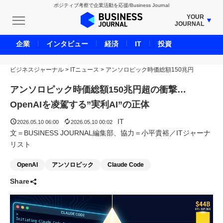
ポジティブ考察で企業活動を応援/Business Journal
YOUR
JOURNAL
BUSINESS JOURNAL
企業
インタビュー
経済
IT
投資
UNICORN JOURNAL
ビジネスジャーナル
>
ITニュース
CARBON CREDITS JOURNAL
>
アンソロピック時価総額150兆円
IVS JOURNAL
アンソロピック時価総額150兆円超の衝撃…
ENERGY MANAGEMENT JOURNAL
OpenAIを凌駕する”実利AI”の正体
INBOUND JOURNAL
IT
2026.05.10 06:00
2026.05.10 00:02
LIFE ENDING JOURNAL
文＝BUSINESS JOURNAL編集部、協力＝小平貴裕／ITジャーナ
リスト
AI JOURNAL
REAL ESTATE BROKERAGE JOURNAL
OpenAI
アンソロピック
Claude Code
SMART MARKETING JOURNAL
Share
BPaaS JOURNAL
ADOPTABLE DOG JOURNAL