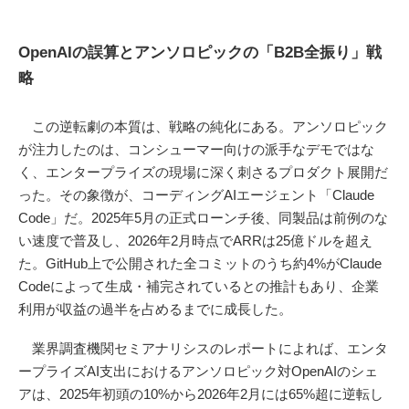
OpenAIの誤算とアンソロピックの「B2B全振り」戦
略
この逆転劇の本質は、戦略の純化にある。アンソロピック
が注力したのは、コンシューマー向けの派手なデモではな
く、エンタープライズの現場に深く刺さるプロダクト展開だ
った。その象徴が、コーディングAIエージェント「Claude
Code」だ。2025年5月の正式ローンチ後、同製品は前例のな
い速度で普及し、2026年2月時点でARRは25億ドルを超え
た。GitHub上で公開された全コミットのうち約4%がClaude
Codeによって生成・補完されているとの推計もあり、企業
利用が収益の過半を占めるまでに成長した。
業界調査機関セミアナリシスのレポートによれば、エンタ
ープライズAI支出におけるアンソロピック対OpenAIのシェ
アは、2025年初頭の10%から2026年2月には65%超に逆転し