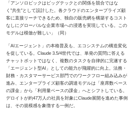
「アンソロピックはビッグテックとの関係を競合ではな
く”共生”として設計した。各クラウドのエンタープライズ顧
客に直接リーチできるため、独自の販売網を構築するコスト
なしにグローバルな企業市場への浸透を実現している。この
モデルは模倣が難しい」（同）
「AIエージェント」の本格普及も、エコシステムの構造変化
を促している。Claude 3.5/4世代では、単発の質問に答える
チャットボットではなく、複数のタスクを自律的に完遂する
「エージェント型AI」としての能力が飛躍的に向上。法務・
財務・カスタマーサービス部門でのワークフロー組み込みが
進み、エンタープライズ顧客の調達モデルは「座席数ベース
の課金」から「利用量ベースの課金」へとシフトしている。
デロイトが約47万人の社員を対象にClaude展開を進めた事例
は、その規模感を象徴する一例だ。