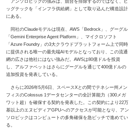
アンソロピックの強みは、競合を排除するのではなく、ビ
ッグテックを「インフラ供給網」として取り込んだ構造設計
にある。
同社のClaudeモデルは現在、AWS「Bedrock」、グーグル
「Gemini Enterprise Agent Platform」、マイクロソフト
「Azure Foundry」の3大クラウドプラットフォーム上で同時
に提供される唯一の最先端AIモデルとなっており、この流通
網の広さは他社にはない強みだ。AWSは80億ドルを投資
し、アルファベットはさらにグーグルを通じて400億ドルの
追加投資を発表している。
さらに2026年5月6日、スペースXとの間でテネシー州メン
フィスのColossus 1データセンターの全計算能力（300メガ
ワット超）を確保する契約を発表した。この契約により22万
基以上のエヌビディアGPUへのアクセスが可能となり、アン
ソロピックはコンピュートの多角確保を急ピッチで進めてい
る。