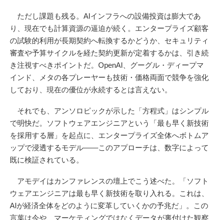
ただし課題も残る。AIインフラへの設備投資は膨大であ
り、現在でも計算資源の逼迫が続く。エンタープライズ顧客
の試験的利用が長期契約へ転換するかどうか、セキュリティ
審査や予算サイクルを経た契約更新が定着するかは、引き続
き注視すべきポイントだ。OpenAI、グーグル・ディープマ
インド、メタの各プレーヤーも技術・価格両面で競争を強化
しており、現在の優位が永続するとは言えない。
それでも、アンソロピックが示した「方程式」はシンプル
で明快だ。ソフトウェアエンジニアという「最も早く新技術
を採用する層」を起点に、エンタープライズ全体へボトムア
ップで浸透するモデル——このアプローチは、数字によって
既に検証されている。
アモデイはカンファレンスの壇上でこう述べた。「ソフト
ウェアエンジニアは最も早く新技術を取り入れる。これは、
AIが経済全体をどのように変革していくかの予兆だ」。この
言葉は今や、マーケティングではなくデータが裏付けた観察