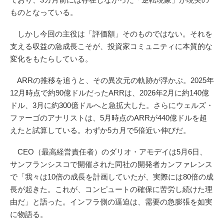
ものとなっている。
しかし今回の主役は「評価額」そのものではない。それを
支える収益の急成長こそが、投資家コミュニティに本質的な
変化をもたらしている。
ARRの推移を追うと、その異次元の軌跡が浮かぶ。2025年
12月時点で約90億ドルだったARRは、2026年2月に約140億
ドル、3月に約300億ドルへと急拡大した。さらにウェルズ・
ファーゴのアナリストは、5月時点のARRが440億ドルを超
えたと試算している。わずか5カ月で5倍近い伸びだ。
CEO（最高経営責任者）のダリオ・アモデイは5月6日、
サンフランシスコで開催された同社の開発者カンファレンス
で「我々は10倍の成長を計画していたが、実際には80倍の成
長が起きた。これが、コンピュートの確保に苦労し続けた理
由だ」と語った。インフラ側の逼迫は、需要の急膨張を如実
に物語る。