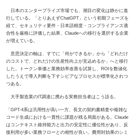
日本のエンタープライズ市場でも、潮目の変化は静かに進
行している。「とりあえずChatGPT」という初期フェーズを
経て、セキュリティ要件・日本語精度・コンプライアンス適
合性を厳格に評価した結果、Claudeへの移行を選択する企業
が増えている。
意思決定の軸は、すでに「何ができるか」から「どれだけ
のコストで、どれだけの生産性向上が見込めるか」へと移行
した。トークン単価と業務効率改善を試算し、ROIを数値化
したうえで導入判断を下すシビアなプロセスが標準化されつ
つある。
大手製造業のIT調達に携わる実務担当者はこう語る。
「GPT-4系は汎用性が高い一方、長文の契約書精査や複雑な
コード生成における一貫性に課題が残る局面がある。Claude
はコンテキスト維持能力と出力の安定性に優位性があり、反
復利用が多い業務フローとの相性が良い。費用対効果のシミ