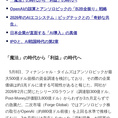
「魔法」の時代から「利益」の時代へ
OpenAIの誤算とアンソロピックの「B2B全振り」戦略
2026年のAIエコシステム：ビッグテックとの「奇妙な共
生」
日本企業が直面する「AI導入」の真価
IPOと、AI戦国時代の第2章
「魔法」の時代から「利益」の時代へ
5月8日、フィナンシャル・タイムズはアンソロピックが最
大500億ドル規模の資金調達を検討しており、その際の企業
価値は約1兆ドルに達する可能性があると報じた。同社が
2026年2月に閉じたシリーズGラウンド（調達額300億ドル、
Post-Money評価額3,800億ドル）からわずか3カ月足らずで
の急騰だ。二次市場（Forge Global）ではアンソロピック株
の取引がOpenAI（約880億ドル前後）を上回る水準で推移し
ており、3カ月前には存在しなかった「逆転現象」が現実の