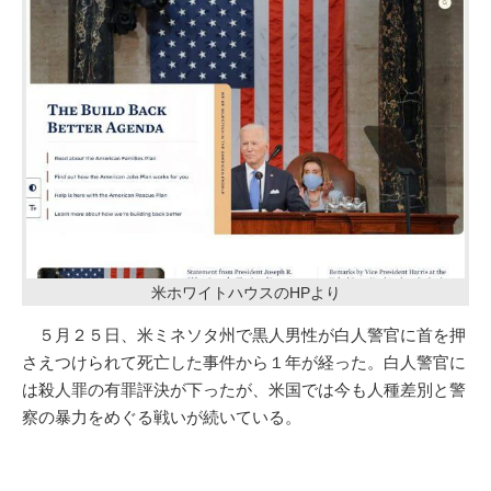
米ホワイトハウスのHPより
５月２５日、米ミネソタ州で黒人男性が白人警官に首を押
さえつけられて死亡した事件から１年が経った。白人警官に
は殺人罪の有罪評決が下ったが、米国では今も人種差別と警
察の暴力をめぐる戦いが続いている。