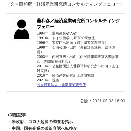
（文＝藤和彦／経済産業研究所コンサルティングフェロー）
藤和彦／経済産業研究所コンサルティング
フェロー
1984年 通商産業省入省
1991年 ドイツ留学（JETRO研修生）
1996年 警察庁へ出向（岩手県警警務部長）
1998年 石油公団へ出向（備蓄計画課長、総務課
長）
2003年 内閣官房へ出向（内閣情報調査室内閣参事
官、内閣情報分析官）
2011年 公益財団法人世界平和研究所へ出向（主任
研究員）
2016年 経済産業研究所上席研究員
2021年 現職
独立行政法人 経済産業研究所
公開：2021.06.03 18:00
●
関連記事
米政府、コロナ起源の調査を指示
中国、国有企業の破綻容認へ転換か