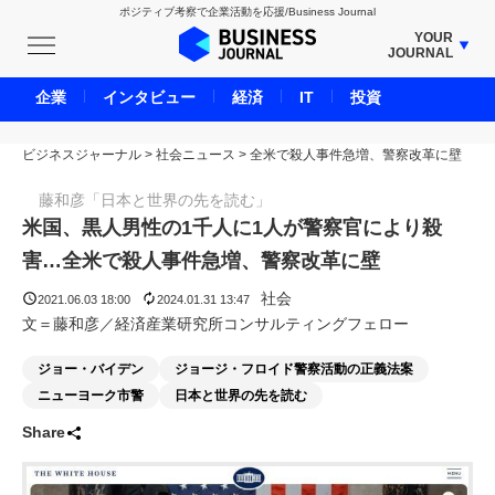
ポジティブ考察で企業活動を応援/Business Journal
YOUR
JOURNAL
BUSINESS JOURNAL
企業
インタビュー
経済
IT
投資
UNICORN JOURNAL
ビジネスジャーナル
>
社会ニュース
CARBON CREDITS JOURNAL
>
全米で殺人事件急増、警察改革に壁
IVS JOURNAL
藤和彦「日本と世界の先を読む」
ENERGY MANAGEMENT JOURNAL
米国、黒人男性の1千人に1人が警察官により殺
INBOUND JOURNAL
害…全米で殺人事件急増、警察改革に壁
LIFE ENDING JOURNAL
社会
2021.06.03 18:00
2024.01.31 13:47
AI JOURNAL
文＝藤和彦／経済産業研究所コンサルティングフェロー
REAL ESTATE BROKERAGE JOURNAL
ジョー・バイデン
ジョージ・フロイド警察活動の正義法案
SMART MARKETING JOURNAL
ニューヨーク市警
日本と世界の先を読む
BPaaS JOURNAL
Share
ADOPTABLE DOG JOURNAL