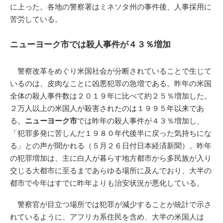
に上った。各地の警察署はミネソタ州の事件後、人事採用に
苦労している。
ニューヨーク市では殺人事件が４３％増加
警察改革をめぐり米国社会が分断されていることで生じて
いるのは、皮肉なことに凶悪犯罪の急増である。昨年の米国
全体の殺人事件数は２０１９年に比べて約２５％増加した。
２万人以上の米国人が殺害されたのは１９９５年以来であ
る。
ニューヨーク市
では昨年の殺人事件が４３％増加し、
「犯罪多発に苦しんだ１９８０年代後半に戻った気持ちにな
る」との声が聞かれる（５月２６日付日本経済新聞）。昨年
の犯罪増加は、主に白人が暮らす地方都市から多民族が入り
交じる大都市に至るまであらゆる場所に及んでおり、大半の
都市で今年はすでに昨年よりも治安状況が悪化している。
警察官が目立つ場所では犯罪が減少することが統計で示さ
れているように、アフリカ系住民を含め、大半の米国人は