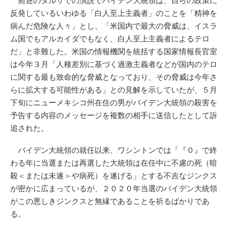
前述のタルサでの演説でバイデン大統領は、自らの政策に
反発しているいわゆる「白人至上主義者」のことを「精神を
病んだ危険な人々」とし、「米国内で最大の脅威は、イスラ
ム国でもアルカイダでもなく、白人至上主義者によるテロ
だ」と非難した。米国の情報機関を統括する国家情報長官室
は今年３月「人種差別に基づく過激主義者などが国内のテロ
に関する最も致命的な脅威となっており、その脅威は今年さ
らに拡大する可能性がある」との見解を示していたが、５月
下旬にニューメキシコ州在住の男がバイデン大統領の殺害を
予告する内容のメッセージを複数の相手に送信したとして訴
追された。
バイデン大統領の就任以来、ワシントンでは「『０』で終
わる年に当選または再選した大統領は在任中に不慮の死（暗
殺＜または未遂＞や病死）を遂げる」とする不吉なジンクス
が密かに広まっているが、２０２０年当選のバイデン大統領
がこの悪しきジンクスと無縁であることを祈るばかりであ
る。