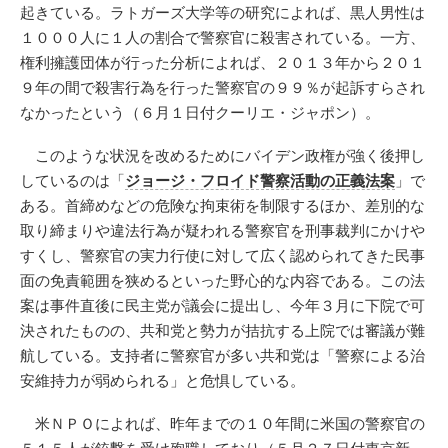
起きている。ラトガーズ大学等の研究によれば、黒人男性は
１０００人に１人の割合で警察官に殺害されている。一方、
権利擁護団体が行った分析によれば、２０１３年から２０１
９年の間で殺害行為を行った警察官の９９％が起訴すらされ
なかったという（６月１日付クーリエ・ジャポン）。
このような状況を改めるためにバイデン政権が強く後押し
しているのは「
ジョージ・フロイド警察活動の正義法案
」で
ある。首締めなどの危険な拘束術を制限するほか、差別的な
取り締まりや違法行為が疑われる警察官を刑事裁判にかけや
すくし、警察官の実力行使に対して広く認められてきた民事
面の免責範囲を狭めるといった野心的な内容である。この法
案は事件直後に民主党が議会に提出し、今年３月に下院で可
決されたものの、共和党と勢力が拮抗する上院では審議が難
航している。支持者に警察官が多い共和党は「警察による治
安維持力が弱められる」と危惧している。
米ＮＰＯによれば、昨年までの１０年間に米国の警察官の