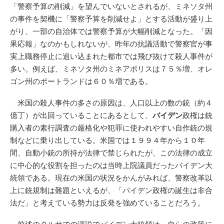
「警察予算の削減」を望んでいないとされるが、ミネソタ州
の事件を契機に「警察予算を削減せよ」とする活動が盛り上
がり、一部の自治体では警察予算が大幅削減となった。「因
果応報」なのかもしれないが、昨年の抗議活動で警察官が事
実上職務停止に追い込まれた都市では飛び抜けて殺人事件が
多い。例えば、ミネソタ州のミネアポリスは７５％増、オレ
ゴン州のポートランドは６０％増である。
米国の殺人事件の多さの原因は、人口以上の数の銃（約４
億丁）が出回っていることにあるとして、
バイデン
政権は銃
購入者の素行調査の厳格化や犯罪に使われやすい自作銃の規
制などに乗り出している。米国では１９９４年から１０年
間、自動小銃の所持が法律で禁じられたが、この法律の成立
に中心的な役割を担ったのは当時上院議員だったバイデン大
統領である。現在の米国の状況をかんがみれば、警察改革以
上に銃規制は難題といえるが、「バイデン政権の誕生は非合
法だ」と考えている勢力は反発を強めていることだろう。