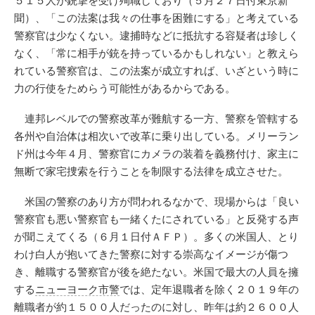
５１５人が銃撃を受け殉職しており（５月２７日付東京新
聞）、「この法案は我々の仕事を困難にする」と考えている
警察官は少なくない。逮捕時などに抵抗する容疑者は珍しく
なく、「常に相手が銃を持っているかもしれない」と教えら
れている警察官は、この法案が成立すれば、いざという時に
力の行使をためらう可能性があるからである。
連邦レベルでの警察改革が難航する一方、警察を管轄する
各州や自治体は相次いで改革に乗り出している。メリーラン
ド州は今年４月、警察官にカメラの装着を義務付け、家主に
無断で家宅捜索を行うことを制限する法律を成立させた。
米国の警察のあり方が問われるなかで、現場からは「良い
警察官も悪い警察官も一緒くたにされている」と反発する声
が聞こえてくる（６月１日付ＡＦＰ）。多くの米国人、とり
わけ白人が抱いてきた警察に対する崇高なイメージが傷つ
き、離職する警察官が後を絶たない。米国で最大の人員を擁
する
ニューヨーク市警
では、定年退職者を除く２０１９年の
離職者が約１５００人だったのに対し、昨年は約２６００人