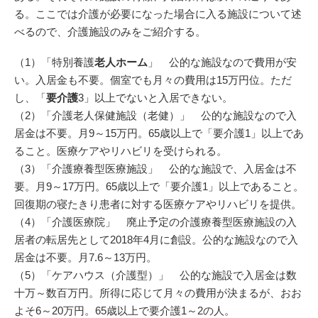
る。ここでは介護が必要になった場合に入る施設について述
べるので、介護施設のみをご紹介する。
（1）「特別養護
老人ホーム
」 公的な施設なので費用が安
い。入居金も不要。個室でも月々の費用は15万円位。ただ
し、「
要介護
3」以上でないと入居できない。
（2）「介護老人保健施設（老健）」 公的な施設なので入
居金は不要。月9～15万円。65歳以上で「要介護1」以上であ
ること。医療ケアやリハビリを受けられる。
（3）「介護療養型医療施設」 公的な施設で、入居金は不
要。月9～17万円。65歳以上で「要介護1」以上であること。
回復期の寝たきり患者に対する医療ケアやリハビリを提供。
（4）「介護医療院」 廃止予定の介護療養型医療施設の入
居者の転居先として2018年4月に創設。公的な施設なので入
居金は不要。月7.6～13万円。
（5）「ケアハウス（介護型）」 公的な施設で入居金は数
十万～数百万円。所得に応じて月々の費用が決まるが、おお
よそ6～20万円。65歳以上で要介護1～2の人。