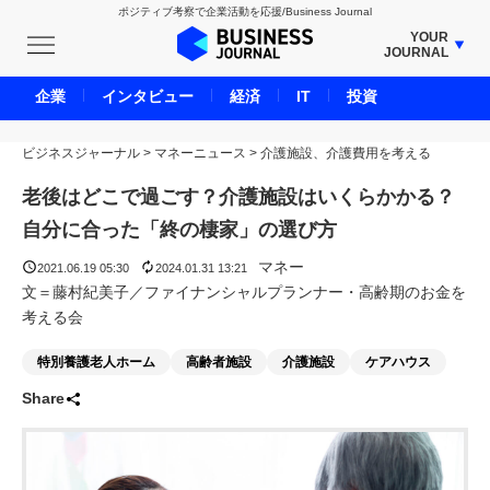
ポジティブ考察で企業活動を応援/Business Journal
YOUR
JOURNAL
BUSINESS JOURNAL
企業
インタビュー
経済
IT
投資
UNICORN JOURNAL
ビジネスジャーナル
>
マネーニュース
CARBON CREDITS JOURNAL
>
介護施設、介護費用を考える
IVS JOURNAL
老後はどこで過ごす？介護施設はいくらかかる？
ENERGY MANAGEMENT JOURNAL
自分に合った「終の棲家」の選び方
INBOUND JOURNAL
マネー
2021.06.19 05:30
2024.01.31 13:21
LIFE ENDING JOURNAL
文＝藤村紀美子／ファイナンシャルプランナー・高齢期のお金を
考える会
AI JOURNAL
REAL ESTATE BROKERAGE JOURNAL
特別養護老人ホーム
高齢者施設
介護施設
ケアハウス
SMART MARKETING JOURNAL
Share
BPaaS JOURNAL
ADOPTABLE DOG JOURNAL