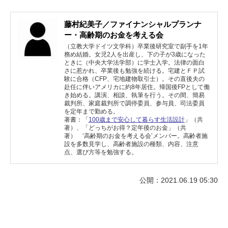
藤村紀美子／ファイナンシャルプランナ
ー・高齢期のお金を考える会
（立教大学ドイツ文学科）卒業後研究室で副手を1年
務め結婚。女児2人を出産し、下の子が3歳になった
ときに（中央大学法学部）に学士入学。法律の面白
さに惹かれ、卒業後も勉強を続ける。宅建とＦＰ試
験に合格（CFP、宅地建物取引士）。その直後夫の
赴任に伴いアメリカに約8年居住。帰国後FPとして働
き始める。講演、相談、執筆を行う。その間、簡易
裁判所、家庭裁判所で調停委員、参与員、司法委員
を定年まで勤める。
著書：「
100歳まで安心して暮らす生活設計
」（共
著）、「どっちがお得？定年後のお金」（共
著） ‘高齢期のお金を考える会’メンバー。高齢者施
設を多数見学し、高齢者施設の種類、内容、注意
点、選び方等を勉強する。
公開：2021.06.19 05:30