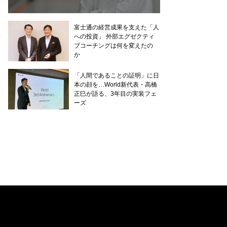
富士通の経営成果を支えた「人
への投資」 外部エグゼクティ
ブコーチングは何を変えたの
か
「人間であることの証明」に日
本の顔を…World新代表・高橋
正巳が語る、3年目の実装フェ
ーズ