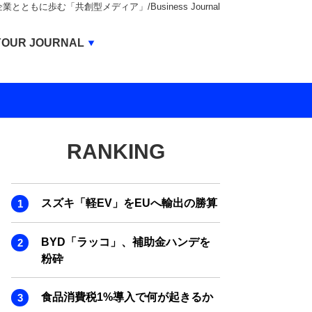
もに歩む「共創型メディア」/Business Journal
Business Journal
YOUR JOURNAL
BUSINESS JOURNAL
UNICORN JOURNAL
CARBON CREDITS JOURNAL
RANKING
IVS JOURNAL
ENERGY MANAGEMENT JOURNAL
スズキ「軽EV」をEUへ輸出の勝算
INBOUND JOURNAL
LIFE ENDING JOURNAL
BYD「ラッコ」、補助金ハンデを
粉砕
AI JOURNAL
REAL ESTATE BROKERAGE JOURNAL
食品消費税1%導入で何が起きるか