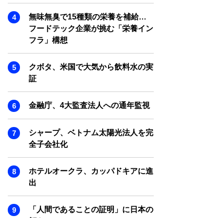
SMART MARKETING JOURNAL
無味無臭で15種類の栄養を補給…
BPaaS JOURNAL
フードテック企業が挑む「栄養イン
ADOPTABLE DOG JOURNAL
フラ」構想
クボタ、米国で大気から飲料水の実
証
金融庁、4大監査法人への通年監視
シャープ、ベトナム太陽光法人を完
全子会社化
ホテルオークラ、カッパドキアに進
出
「人間であることの証明」に日本の