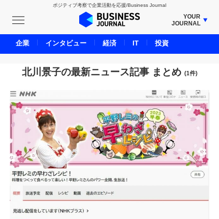
ポジティブ考察で企業活動を応援/Business Journal
YOUR
JOURNAL
BUSINESS JOURNAL
企業
インタビュー
経済
IT
投資
UNICORN JOURNAL
CARBON CREDITS JOURNAL
北川景子の最新ニュース記事 まとめ
(1件)
IVS JOURNAL
ENERGY MANAGEMENT JOURNAL
INBOUND JOURNAL
LIFE ENDING JOURNAL
AI JOURNAL
REAL ESTATE BROKERAGE JOURNAL
SMART MARKETING JOURNAL
BPaaS JOURNAL
ADOPTABLE DOG JOURNAL