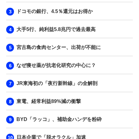
ドコモの銀行、4.5％還元はお得か
大手5行、純利益5.8兆円で過去最高
宮古島の食肉センター、出荷が不能に
なぜ痩せ薬が抗老化研究の中心に？
JR東海初の「夜行新幹線」の全解剖
東電、経常利益89%減の衝撃
BYD「ラッコ」、補助金ハンデを粉砕
日本企業で「脱オラクル」加速