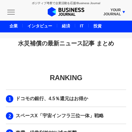
ポジティブ考察で企業活動を応援/Business Journal
YOUR
JOURNAL
BUSINESS JOURNAL
企業
インタビュー
経済
IT
投資
UNICORN JOURNAL
CARBON CREDITS JOURNAL
水災補償の最新ニュース記事 まとめ
IVS JOURNAL
ENERGY MANAGEMENT JOURNAL
INBOUND JOURNAL
RANKING
LIFE ENDING JOURNAL
AI JOURNAL
REAL ESTATE BROKERAGE JOURNAL
ドコモの銀行、4.5％還元はお得か
SMART MARKETING JOURNAL
BPaaS JOURNAL
スペースX「宇宙インフラ三位一体」戦略
ADOPTABLE DOG JOURNAL