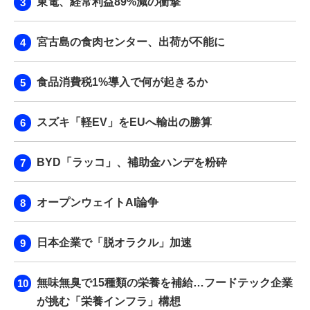
東電、経常利益89%減の衝撃
宮古島の食肉センター、出荷が不能に
食品消費税1%導入で何が起きるか
スズキ「軽EV」をEUへ輸出の勝算
BYD「ラッコ」、補助金ハンデを粉砕
オープンウェイトAI論争
日本企業で「脱オラクル」加速
無味無臭で15種類の栄養を補給…フードテック企業
が挑む「栄養インフラ」構想