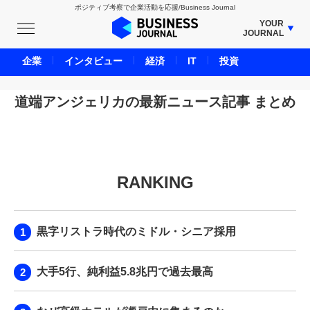
ポジティブ考察で企業活動を応援/Business Journal
YOUR
JOURNAL
BUSINESS JOURNAL
企業
インタビュー
経済
IT
投資
UNICORN JOURNAL
CARBON CREDITS JOURNAL
道端アンジェリカの最新ニュース記事 まとめ
IVS JOURNAL
ENERGY MANAGEMENT JOURNAL
INBOUND JOURNAL
RANKING
LIFE ENDING JOURNAL
AI JOURNAL
REAL ESTATE BROKERAGE JOURNAL
黒字リストラ時代のミドル・シニア採用
SMART MARKETING JOURNAL
BPaaS JOURNAL
大手5行、純利益5.8兆円で過去最高
ADOPTABLE DOG JOURNAL