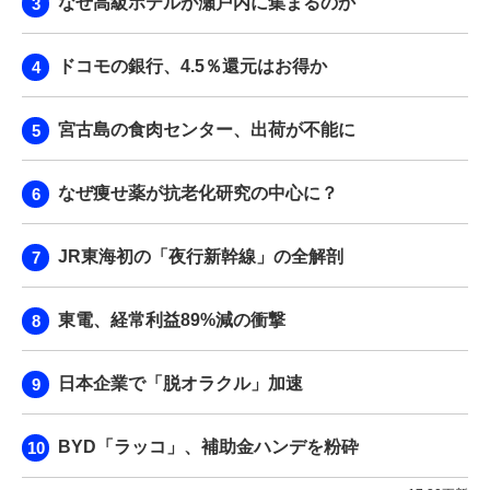
なぜ高級ホテルが瀬戸内に集まるのか
ドコモの銀行、4.5％還元はお得か
宮古島の食肉センター、出荷が不能に
なぜ痩せ薬が抗老化研究の中心に？
JR東海初の「夜行新幹線」の全解剖
東電、経常利益89%減の衝撃
日本企業で「脱オラクル」加速
BYD「ラッコ」、補助金ハンデを粉砕