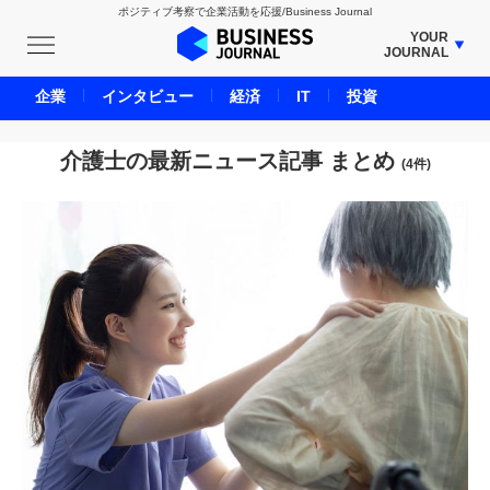
ポジティブ考察で企業活動を応援/Business Journal
YOUR
JOURNAL
BUSINESS JOURNAL
企業
インタビュー
経済
IT
投資
UNICORN JOURNAL
CARBON CREDITS JOURNAL
介護士の最新ニュース記事 まとめ
(4件)
IVS JOURNAL
ENERGY MANAGEMENT JOURNAL
INBOUND JOURNAL
LIFE ENDING JOURNAL
AI JOURNAL
REAL ESTATE BROKERAGE JOURNAL
SMART MARKETING JOURNAL
BPaaS JOURNAL
ADOPTABLE DOG JOURNAL