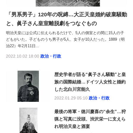
「男系男子」120年の呪縛…大正天皇婚約破棄騒動
と、眞子さん皇室離脱劇をつなぐもの
明治天皇には公式に伝えられるだけで、5人の側室との間に15人の子
どもがいた。子どものうち男子が5人、女子が10人だった。1889（明
治22）年2月11日...
2022.10.02 18:00
政治・行政
歴史学者が語る“眞子さん騒動”と皇
族の国際結婚…ドイツ人女性と婚約
した北白川宮能久
2022.01.29 05:10
政治・行政
最後の将軍・徳川慶喜の“余生”…狩
猟と写真に没頭、渋沢栄一に支えら
れ明治天皇と酒宴