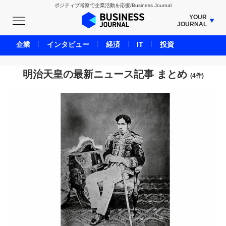
ポジティブ考察で企業活動を応援/Business Journal
YOUR
JOURNAL
BUSINESS JOURNAL
企業
インタビュー
経済
IT
投資
UNICORN JOURNAL
CARBON CREDITS JOURNAL
明治天皇の最新ニュース記事 まとめ
(4件)
IVS JOURNAL
ENERGY MANAGEMENT JOURNAL
INBOUND JOURNAL
LIFE ENDING JOURNAL
AI JOURNAL
REAL ESTATE BROKERAGE JOURNAL
SMART MARKETING JOURNAL
BPaaS JOURNAL
ADOPTABLE DOG JOURNAL