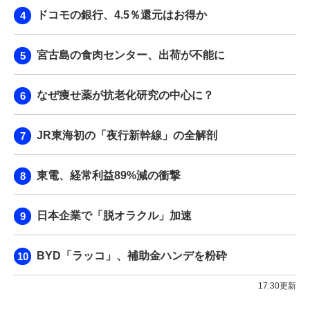
ドコモの銀行、4.5％還元はお得か
宮古島の食肉センター、出荷が不能に
なぜ痩せ薬が抗老化研究の中心に？
JR東海初の「夜行新幹線」の全解剖
東電、経常利益89%減の衝撃
日本企業で「脱オラクル」加速
BYD「ラッコ」、補助金ハンデを粉砕
17:30更新