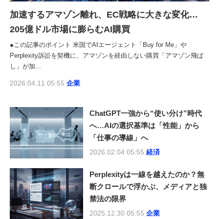
加速するアマゾン離れ、EC戦略に大きな変化…
205億ドル市場に膨らむAI購買
●この記事のポイント 米国でAIエージェント「Buy for Me」や
Perplexity訴訟を契機に、アマゾンを経由しない購買「アマゾン飛ば
し」が加...
2026.04.11 05:55
企業
ChatGPT一強から“使い分け”時代
へ…AIの選択基準は「性能」から
「仕事の導線」へ
2026.02.04 05:55
経済
Perplexityは一線を越えたのか？無
断クロールで浮かぶ、メディアと独
禁法の限界
2025.12.30 05:55
企業