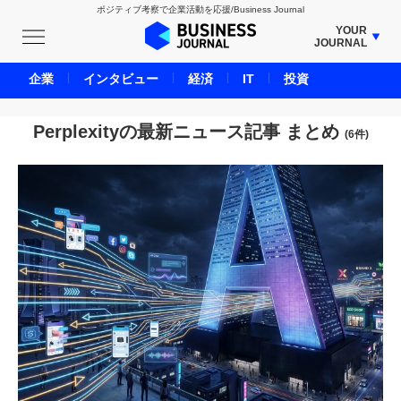
ポジティブ考察で企業活動を応援/Business Journal
YOUR
JOURNAL
BUSINESS JOURNAL
企業
インタビュー
経済
IT
投資
UNICORN JOURNAL
CARBON CREDITS JOURNAL
Perplexityの最新ニュース記事 まとめ
(6件)
IVS JOURNAL
ENERGY MANAGEMENT JOURNAL
INBOUND JOURNAL
LIFE ENDING JOURNAL
AI JOURNAL
REAL ESTATE BROKERAGE JOURNAL
SMART MARKETING JOURNAL
BPaaS JOURNAL
ADOPTABLE DOG JOURNAL