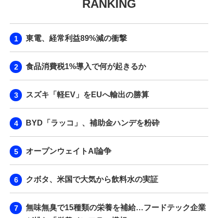
RANKING
東電、経常利益89%減の衝撃
食品消費税1%導入で何が起きるか
スズキ「軽EV」をEUへ輸出の勝算
BYD「ラッコ」、補助金ハンデを粉砕
オープンウェイトAI論争
クボタ、米国で大気から飲料水の実証
無味無臭で15種類の栄養を補給…フードテック企業