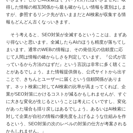
得した情報の相互関係から最も確からしい情報を選別はしま
すが、参照するリンク先が古いままだとAI検索が収集する情
報もどんどん古くなっいきます。
そう考えると、SEO対策が全滅するということは、まずあ
り得ないと思います。全滅したらAIのほうも精度が落ちてし
まいます。通常のWEBの情報は、その発信元の信頼度に応
じて人間は情報の確からしさを判定しています。『公式が言
っているから方法のはずだ』という言説は非常に多く聴くこ
とがあるでしょう。また情報提供側も、公式サイトから出す
ことで、きちんとユーザーに届くという信頼関係がありま
す。ネット検索に対してAI検索の比率が高まってくれば、企
業がSEO対策にかけるコストが減るかもしれませんが、すぐ
に大きな変化が生じるということは考えにくいですし、変化
があった場合も揺り戻しはあるでしょう。あるいはAI検索に
対して企業が自社の情報の優先度を上げるような仕組みを作
るという、SEO対策の次のレベルの対策の仕方が考案される
かもしれません。」