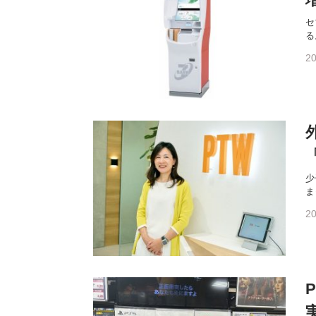
セ
る
20
少
ま
20