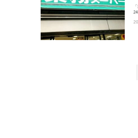
「
2
20