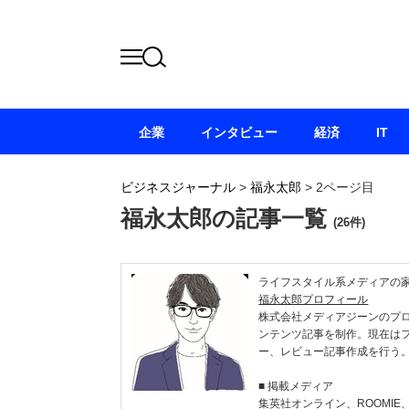
企業
インタビュー
経済
IT
ビジネスジャーナル
>
福永太郎
>
2ページ目
福永太郎の記事一覧
(26件)
ライフスタイル系メディアの家
福永太郎プロフィール
株式会社メディアジーンのプ
ンテンツ記事を制作。現在は
ー、レビュー記事作成を行う
■ 掲載メディア
集英社オンライン、ROOMIE、