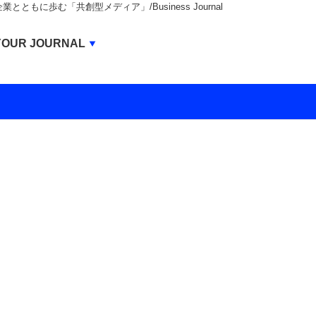
もに歩む「共創型メディア」/Business Journal
Business Journal
YOUR JOURNAL
BUSINESS JOURNAL
UNICORN JOURNAL
CARBON CREDITS JOURNAL
IVS JOURNAL
ENERGY MANAGEMENT JOURNAL
INBOUND JOURNAL
LIFE ENDING JOURNAL
AI JOURNAL
REAL ESTATE BROKERAGE JOURNAL