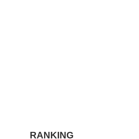
SMART MARKETING JOURNAL
BPaaS JOURNAL
ADOPTABLE DOG JOURNAL
RANKING