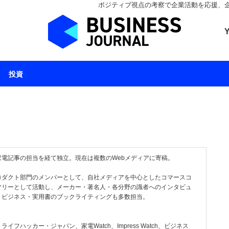
ポジティブ視点の考察で企業活動を応援、企業とと
ビジネスジャーナル 
投資
電記事の担当を経て独立。現在は複数のWebメディアに寄稿。
ロダクト部門のメンバーとして、自社メディアを中心としたコマースコ
フリーとして活動し、メーカー・著名人・各分野の識者へのインタビュ
。ビジネス・実用書のブックライティングも多数担当。
ライフハッカー・ジャパン、家電Watch、Impress Watch、ビジネス