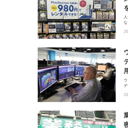
人
な
20
ウ
デ
20