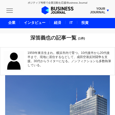
ポジティブ考察で企業活動を応援/Business Journal
YOUR
JOURNAL
BUSINESS JOURNAL
企業
インタビュー
経済
IT
投資
UNICORN JOURNAL
CARBON CREDITS JOURNAL
深笛義也の記事一覧
(1件)
IVS JOURNAL
ENERGY MANAGEMENT JOURNAL
1959年東京生まれ。横浜市内で育つ。10代後半から20代後
半まで、現地に居住するなどして、成田空港反対闘争を支
INBOUND JOURNAL
援。30代からライターになる。ノンフィクションも多数執筆
している。
LIFE ENDING JOURNAL
AI JOURNAL
REAL ESTATE BROKERAGE JOURNAL
SMART MARKETING JOURNAL
BPaaS JOURNAL
ADOPTABLE DOG JOURNAL