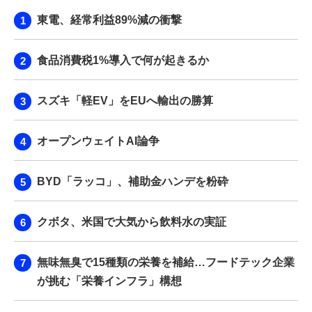
東電、経常利益89%減の衝撃
食品消費税1%導入で何が起きるか
スズキ「軽EV」をEUへ輸出の勝算
オープンウェイトAI論争
BYD「ラッコ」、補助金ハンデを粉砕
クボタ、米国で大気から飲料水の実証
無味無臭で15種類の栄養を補給…フードテック企業
が挑む「栄養インフラ」構想