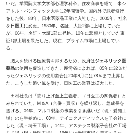
いだ。学習院大学文学部心理学科卒。住友商事を経て、米シ
アトル・パシフィック大学に2年間留学。国内外で武者修行
をした後、89年、日本医薬品工業に入社した。2005年、社名
を
日医工
に変更。1980年、名証、大証2部に上場していた
が、06年、名証・大証1部に昇格。10年に悲願としていた東
証1部上場を果たした。現在、プライム市場に上場してい
る。
肥大を続ける医療費を抑えるため、政府は
ジェネリック医
薬品
の使用を促進してきた。厚労省によれば、05年に32％だ
ったジェネリックの使用割合は20年9月には78％まで上昇し
た。こうした追い風を受け、日医工の業容は拡大した。
田村社長は「売り上げ至上主義者」（日医工の関係者）と
みられていた。M＆A（合併・買収）を繰り返し、急成長を
遂げる。04年、マルコ製薬の事業を引き継いだ（現・愛知工
場）のを手始めに、08年、テイコクメディックスを子会社に
した（現・埼玉工場）。14年、アステラス製薬子会社の工場
を取得（現・静岡工場）。16年には米国市場を開拓するた