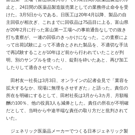
止と、24日間の医薬品製造販売業としての業務停止命令を受
けた。3月5日からである。日医工は20年4月以降、製品の自
主回収が相次ぎ、これまでに回収品は75品目に上る。富山県
が20年2月に行った富山第一工場への事前通告なしでの抜き
打ち査察が、一連の回収のきっかけになった。この査察によ
って出荷試験によって不適合とされた製品を、不適切な手法
で再試験することが10年ほど前から行われていたことが判
明。別のサンプルを使ったり、錠剤を砕いたあと、再び加工
したりして適合させていた。
田村友一社長は3月3日、オンラインの記者会見で「業容を
拡大するなか、現場に無理をさせすぎた」と語った。責任の
所在を明確にするとして、田村社長は3月から3カ月、月額報
酬の100％、他の役員3人も減俸とした。責任の所在が不明確
だとして、当時から中途半端な責任の取り方だと批判されて
いた。
ジェネリック医薬品メーカーでつくる日本ジェネリック製