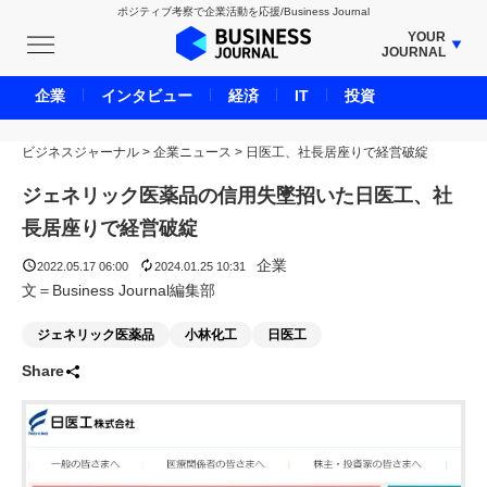
ポジティブ考察で企業活動を応援/Business Journal
YOUR
JOURNAL
BUSINESS JOURNAL
企業
インタビュー
経済
IT
投資
UNICORN JOURNAL
ビジネスジャーナル
>
企業ニュース
CARBON CREDITS JOURNAL
>
日医工、社長居座りで経営破綻
IVS JOURNAL
ジェネリック医薬品の信用失墜招いた日医工、社
ENERGY MANAGEMENT JOURNAL
長居座りで経営破綻
INBOUND JOURNAL
企業
2022.05.17 06:00
2024.01.25 10:31
LIFE ENDING JOURNAL
文＝Business Journal編集部
AI JOURNAL
ジェネリック医薬品
小林化工
日医工
REAL ESTATE BROKERAGE JOURNAL
Share
SMART MARKETING JOURNAL
BPaaS JOURNAL
ADOPTABLE DOG JOURNAL