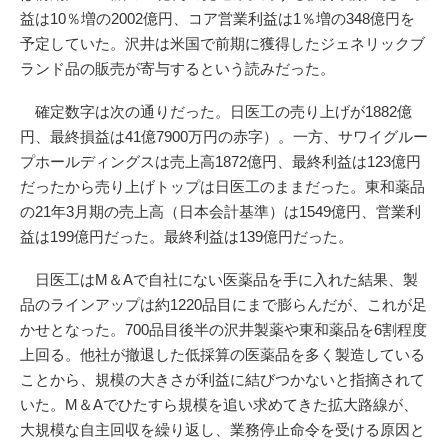
益は10％増の2002億円、コア営業利益は1％増の348億円を
予定していた。沢井は米国で前期に獲得したジェネリックブ
ランド品の販売が寄与するという読みだった。
確定数字は次の通りだった。日医工の売り上げが1882億
円、最終損益は41億7900万円の赤字）。一方、サワイグルー
プホールディングスは売上高1872億円、最終利益は123億円
だったから売り上げトップは日医工のままだった。東和薬品
の21年3月期の売上高（日本会計基準）は1549億円、営業利
益は199億円だった。最終利益は139億円だった。
日医工はM＆Aで自社にない医薬品を手に入れた結果、製
品のラインアップは約1220品目にまで膨らんだが、これが足
かせとなった。700品目後半の沢井製薬や東和薬品を6割程度
上回る。他社が撤退した低採算の医薬品を多く製造している
ことから、規模の大きさが利益に結びつかないと指摘されて
いた。M＆Aでひたすら規模を追い求めてきた拡大路線が、
大規模な自主回収を繰り返し、業務停止命令を受ける原因と