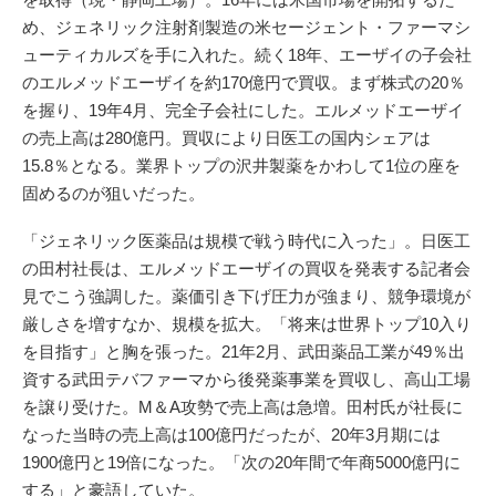
め、ジェネリック注射剤製造の米セージェント・ファーマシ
ューティカルズを手に入れた。続く18年、エーザイの子会社
のエルメッドエーザイを約170億円で買収。まず株式の20％
を握り、19年4月、完全子会社にした。エルメッドエーザイ
の売上高は280億円。買収により日医工の国内シェアは
15.8％となる。業界トップの沢井製薬をかわして1位の座を
固めるのが狙いだった。
「ジェネリック医薬品は規模で戦う時代に入った」。日医工
の田村社長は、エルメッドエーザイの買収を発表する記者会
見でこう強調した。薬価引き下げ圧力が強まり、競争環境が
厳しさを増すなか、規模を拡大。「将来は世界トップ10入り
を目指す」と胸を張った。21年2月、武田薬品工業が49％出
資する武田テバファーマから後発薬事業を買収し、高山工場
を譲り受けた。M＆A攻勢で売上高は急増。田村氏が社長に
なった当時の売上高は100億円だったが、20年3月期には
1900億円と19倍になった。「次の20年間で年商5000億円に
する」と豪語していた。