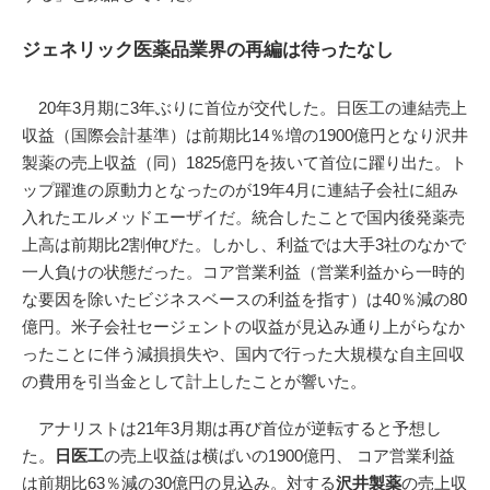
ジェネリック医薬品業界の再編は待ったなし
20年3月期に3年ぶりに首位が交代した。日医工の連結売上
収益（国際会計基準）は前期比14％増の1900億円となり沢井
製薬の売上収益（同）1825億円を抜いて首位に躍り出た。ト
ップ躍進の原動力となったのが19年4月に連結子会社に組み
入れたエルメッドエーザイだ。統合したことで国内後発薬売
上高は前期比2割伸びた。しかし、利益では大手3社のなかで
一人負けの状態だった。コア営業利益（営業利益から一時的
な要因を除いたビジネスベースの利益を指す）は40％減の80
億円。米子会社セージェントの収益が見込み通り上がらなか
ったことに伴う減損損失や、国内で行った大規模な自主回収
の費用を引当金として計上したことが響いた。
アナリストは21年3月期は再び首位が逆転すると予想し
た。
日医工
の売上収益は横ばいの1900億円、 コア営業利益
は前期比63％減の30億円の見込み。対する
沢井製薬
の売上収