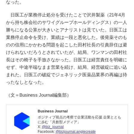
なった。
日医工が業務停止処分を受けたことで沢井製薬（21年4月
から持ち株会社のサワイグループホールディングス）の一人
勝ちになる公算が大きいとアナリストは見ていた。日医工は
業務停止命令を受け、業績は一段と悪化した。後発薬そのも
のの信用にかかわる問題を起こした田村社長の引責辞任は避
けられないだろうとされていたが、結局、ワンマンの田村社
長はその椅子を手放さなかった。日医工は経営責任を明確に
せず、中途半端なまま営業を続け、結局、経営破綻に追い込
まれた。日医工の破綻でジェネリック医薬品業界の再編は待
ったなしとなった。
（文＝Business Journal編集部）
Business Journal
ポジティブ視点の考察で企業活動を応援 企業ととも
に歩む「共創型メディア」
X:
@biz_journal
Facebook:
@bizjournal.anglecreate