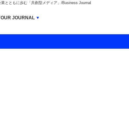
もに歩む「共創型メディア」/Business Journal
Business Journal
YOUR JOURNAL
BUSINESS JOURNAL
UNICORN JOURNAL
CARBON CREDITS JOURNAL
IVS JOURNAL
ENERGY MANAGEMENT JOURNAL
INBOUND JOURNAL
LIFE ENDING JOURNAL
AI JOURNAL
REAL ESTATE BROKERAGE JOURNAL