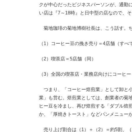
クが中心だったビジネスパーソンが、通勤
い店は『7～18時』と日中型の店なので、
菊地珈琲の菊地博樹社長は、こう話す。ち
（1）コーヒー豆の挽き売り＝4店舗（すべ
（2）喫茶店＝5店舗（同）
（3）全国の喫茶店・業務店向けにコーヒー
つまり、「コーヒー焙煎業」として卸と小
業」も営む。焙煎業としては、創業者の菊
ヒー豆を冷まし、再び焙煎する「ダブル焙
か、「厚焼きトースト」などパンメニュー
売り上げ割合は（1）＋（2）＝約5割、（