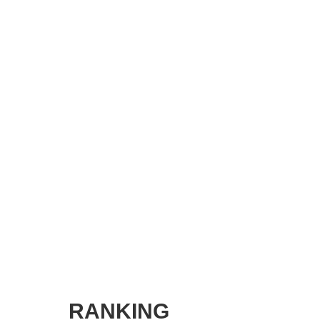
SMART MARKETING JOURNAL
BPaaS JOURNAL
ADOPTABLE DOG JOURNAL
RANKING