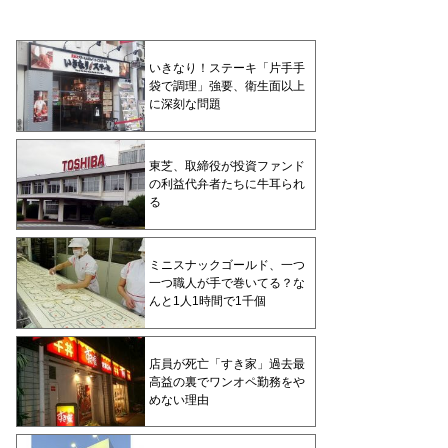
いきなり！ステーキ「片手手
袋で調理」強要、衛生面以上
に深刻な問題
東芝、取締役が投資ファンド
の利益代弁者たちに牛耳られ
る
ミニスナックゴールド、一つ
一つ職人が手で巻いてる？な
んと1人1時間で1千個
店員が死亡「すき家」過去最
高益の裏でワンオペ勤務をや
めない理由