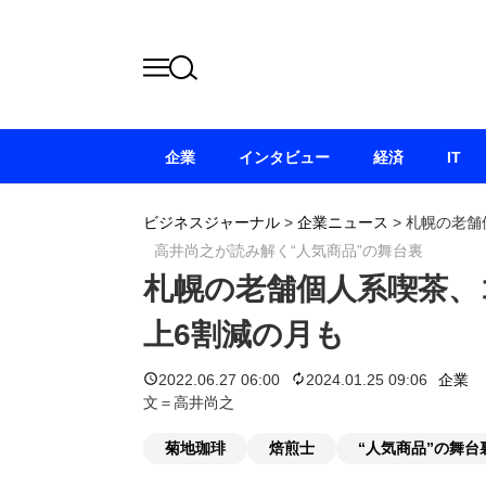
企業
インタビュー
経済
IT
ビジネスジャーナル
>
企業ニュース
>
札幌の老舗
高井尚之が読み解く“人気商品”の舞台裏
札幌の老舗個人系喫茶、
上6割減の月も
2022.06.27 06:00
2024.01.25 09:06
企業
文＝高井尚之
菊地珈琲
焙煎士
“人気商品”の舞台