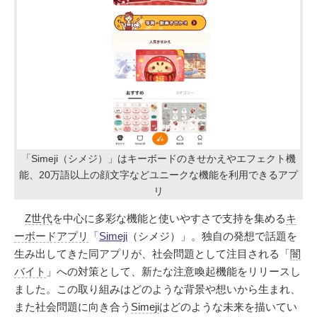
「Simeji（シメジ）」はキーボードのきせかえやエフェクト機
能、20万語以上の顔文字などユニークな機能を利用できるアプ
リ
Z世代
を中心に多彩な機能と使いやすさで支持を集める
キ
ーボードアプリ
「
Simeji
（シメジ）」。独自の発想で話題を
生み出してきた同アプリが、社会問題として注目される「
闇
バイト
」への対策として、新たな注意喚起機能をリリースし
ました。この取り組みはどのような背景や想いから生まれ、
また社会問題に向き合う
Simeji
はどのような未来を描いてい