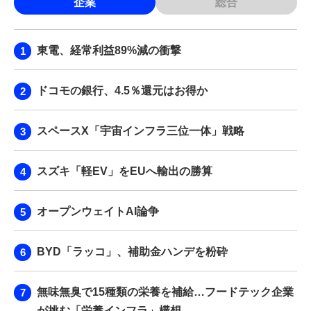
企業
総合
東電、経常利益89%減の衝撃
ドコモの銀行、4.5％還元はお得か
スペースX「宇宙インフラ三位一体」戦略
スズキ「軽EV」をEUへ輸出の勝算
オープンウェイトAI論争
BYD「ラッコ」、補助金ハンデを粉砕
無味無臭で15種類の栄養を補給…フードテック企業
が挑む「栄養インフラ」構想