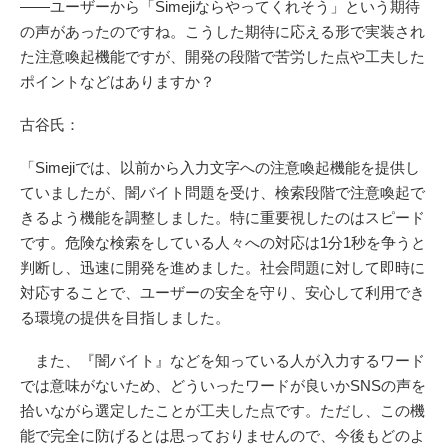
――ユーザーから「Simejiならやってくれそう」という期待
の声があったのですね。こうした期待に応える形で実装され
た注意喚起機能ですが、開発の段階で苦労した点や工夫した
ポイントなどはありますか？
古谷氏：
「Simejiでは、以前から入力文字への注意喚起機能を提供し
ていましたが、闇バイト問題を受け、検索段階で注意喚起で
きるよう機能を調整しました。特に重要視したのはスピード
です。危険な検索をしている人々への対応は1分1秒を争うと
判断し、迅速に開発を進めました。社会問題に対して即時に
対応することで、ユーザーの安全を守り、安心して利用でき
る環境の提供を目指しました。
また、『闇バイト』などを知っている人が入力するワード
では意味がないため、どういったワードが良いかSNSの声を
拾いながら選定したことが工夫した点です。ただし、この機
能で完全に防げるとは思っておりませんので、今後もどのよ