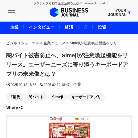
ポジティブ考察で企業活動を応援/Business Journal
YOUR
JOURNAL
BUSINESS JOURNAL
企業
インタビュー
経済
IT
投資
UNICORN JOURNAL
ビジネスジャーナル
>
企業ニュース
CARBON CREDITS JOURNAL
>
Simejiが注意喚起機能をリリー
IVS JOURNAL
闇バイト被害防止へ、Simejiが注意喚起機能をリ
ENERGY MANAGEMENT JOURNAL
リース。ユーザーニーズに寄り添うキーボードア
INBOUND JOURNAL
プリの未来像とは？
LIFE ENDING JOURNAL
企業
2025.02.12 18:36
2025.02.12 18:47
AI JOURNAL
Z世代
闇バイト
Simeji
キーボードアプリ
REAL ESTATE BROKERAGE JOURNAL
Share
SMART MARKETING JOURNAL
BPaaS JOURNAL
ADOPTABLE DOG JOURNAL