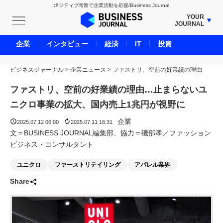
ポジティブ考察で企業活動を応援/Business Journal
YOUR
JOURNAL
BUSINESS JOURNAL
企業
インタビュー
経済
IT
投資
UNICORN JOURNAL
ビジネスジャーナル
>
企業ニュース
CARBON CREDITS JOURNAL
>
ファストリ、空前の好業績の理由
IVS JOURNAL
ファストリ、空前の好業績の理由…止まらないユ
ENERGY MANAGEMENT JOURNAL
ニクロ事業の拡大、国内売上1兆円が視野に
INBOUND JOURNAL
企業
2025.07.12 06:00
2025.07.11 16:31
LIFE ENDING JOURNAL
文＝BUSINESS JOURNAL編集部、協力＝磯部孝／ファッション
ビジネス・コンサルタント
AI JOURNAL
REAL ESTATE BROKERAGE JOURNAL
ユニクロ
ファーストリテイリング
アパレル業界
SMART MARKETING JOURNAL
Share
BPaaS JOURNAL
ADOPTABLE DOG JOURNAL