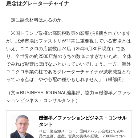
懸念はグレーターチャイナ
逆に懸念材料はあるのか。
「米国トランプ政権の高関税政策の影響が指摘されています
が、北米市場はファストリが非常に重要視している市場とは
いえ、ユニクロの店舗数は74店（25年6月30日現在）であ
り、全世界の約2500店舗のうちの数％にすぎないため、全体
でみれば影響はほぼないといっていいでしょう。一方、海外
ユニクロ事業の柱であるグレーターチャイナが減収減益とな
っている点は、やや心配の種かもしれません」（磯部氏）
（文＝BUSINESS JOURNAL編集部、協力＝磯部孝／ファッ
ションビジネス・コンサルタント）
磯部孝／ファッションビジネス・コンサル
タント
ベビー製造卸メーカー、国内アパレル会社にて衣料
品の企画、生産、営業の実務を経験。 2003年ココベ