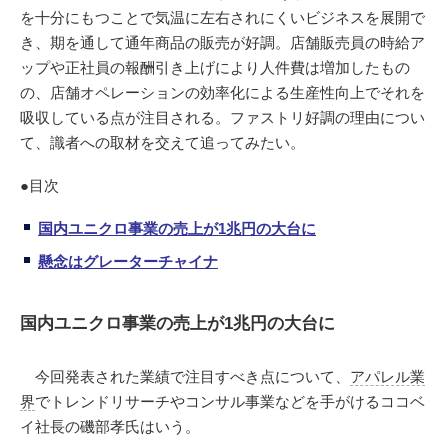
を十分にもつことで気温に左右されにくいビジネスを展開で
き、期を通して通年商品の販売が好調。店舗販売員の時給ア
ップや正社員の報酬引き上げにより人件費は増加したもの
の、店舗オペレーションの効率化による生産性向上でそれを
吸収している点が注目される。ファストリ好調の理由につい
て、識者への取材を交えて追ってみたい。
●目次
国内ユニクロ事業の売上が1兆円の大台に
懸念はグレーターチャイナ
国内ユニクロ事業の売上が1兆円の大台に
今回発表された業績で注目すべき点について、
アパレル業
界
でトレンドリサーチやコンサル事業などを手がけるココベ
イ社長の磯部孝氏はいう。