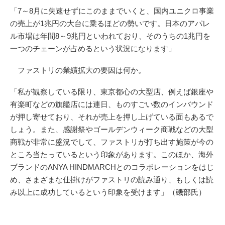
「7～8月に失速せずにこのままでいくと、国内ユニクロ事業
の売上が1兆円の大台に乗るほどの勢いです。日本のアパレ
ル市場は年間8～9兆円といわれており、そのうちの1兆円を
一つのチェーンが占めるという状況になります」
ファストリの業績拡大の要因は何か。
「私が観察している限り、東京都心の大型店、例えば銀座や
有楽町などの旗艦店には連日、ものすごい数のインバウンド
が押し寄せており、それが売上を押し上げている面もあるで
しょう。また、感謝祭やゴールデンウィーク商戦などの大型
商戦が非常に盛況でして、ファストリが打ち出す施策が今の
ところ当たっているという印象があります。このほか、海外
ブランドのANYA HINDMARCHとのコラボレーションをはじ
め、さまざまな仕掛けがファストリの読み通り、もしくは読
み以上に成功しているという印象を受けます」（磯部氏）