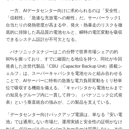
一方、AIデータセンター向けに求められるのは「安全性」
「信頼性」「急速な充放電への耐性」だ。サーバーラック1
台当たりの発熱密度が高まる中、発火・熱暴走のリスクを徹
底的に排除した高品質の電池セルと、瞬時の電圧変動を吸収
できるシステム設計が不可欠となる。
パナソニックエナジーはこの分野で世界市場シェアの約
80%を握っており、すでに確固たる地位を持つ。同社が今回
発表した次世代製品「CBU（Capacitor Backup Unit）搭載シ
ェルフ」は、スーパーキャパシタを電池セルと組み合わせる
ことで、AIサーバーに特有の急激な電力負荷変動をミリ秒単
位で吸収する機能を備える。「キャパシタから電池セルまで
の知見をグループ内に一貫して持つ」（パナソニック公式発
表）という垂直統合の強みが、この製品を支えている。
「データセンター向けバックアップ電源は、単なる『安い電
池』では通用しない市場だ。運用実績と安全性の証明がなけ
れば、グローバルのハイパースケーラーは採用しない。その