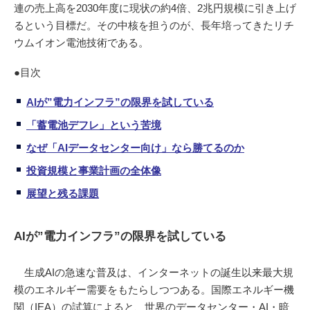
連の売上高を2030年度に現状の約4倍、2兆円規模に引き上げ
るという目標だ。その中核を担うのが、長年培ってきたリチ
ウムイオン電池技術である。
●目次
AIが”電力インフラ”の限界を試している
「蓄電池デフレ」という苦境
なぜ「AIデータセンター向け」なら勝てるのか
投資規模と事業計画の全体像
展望と残る課題
AIが”電力インフラ”の限界を試している
生成AIの急速な普及は、インターネットの誕生以来最大規
模のエネルギー需要をもたらしつつある。国際エネルギー機
関（IEA）の試算によると、世界のデータセンター・AI・暗