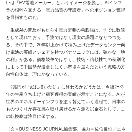
いは「EV電池メーカー」というイメージを脱し、AIインフ
ラの根幹を支える「電力品質の守護者」へのポジション獲得
を目指すものだ。
生成AIの普及がもたらす電力需要の急膨張は、すでに数値
として現れており、予測ではなく現実の課題になりつつあ
る。その中で、20年以上かけて積み上げたデータセンター向
け電池の実績とシェアを持つパナソニックには、確かな「地
の利」がある。価格競争ではなく、技術・信頼性での差別化
によって中国勢が浸食しにくい市場を選んだという戦略の方
向性自体は、理にかなっている。
2兆円が「絵に描いた餅」に終わるかどうかは、今後2〜3
年の生産立ち上げと顧客獲得の実績が示すことになる。AIが
世界のエネルギーインフラを塗り替えていく過程で、日本の
ものづくりが存在感を取り戻せるかを測る試金石として、こ
の転換劇は注目に値する。
（文＝BUSINESS JOURNAL編集部、協力＝佐伯俊也／エネ