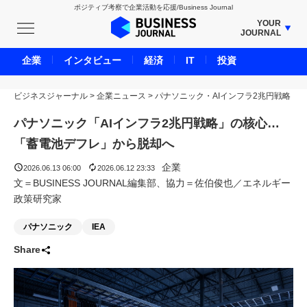
ポジティブ考察で企業活動を応援/Business Journal
YOUR
JOURNAL
BUSINESS JOURNAL
企業
インタビュー
経済
IT
投資
UNICORN JOURNAL
ビジネスジャーナル
>
企業ニュース
CARBON CREDITS JOURNAL
>
パナソニック・AIインフラ2兆円戦略
IVS JOURNAL
パナソニック「AIインフラ2兆円戦略」の核心…
ENERGY MANAGEMENT JOURNAL
「蓄電池デフレ」から脱却へ
INBOUND JOURNAL
企業
2026.06.13 06:00
2026.06.12 23:33
LIFE ENDING JOURNAL
文＝BUSINESS JOURNAL編集部、協力＝佐伯俊也／エネルギー
政策研究家
AI JOURNAL
REAL ESTATE BROKERAGE JOURNAL
パナソニック
IEA
SMART MARKETING JOURNAL
Share
BPaaS JOURNAL
ADOPTABLE DOG JOURNAL