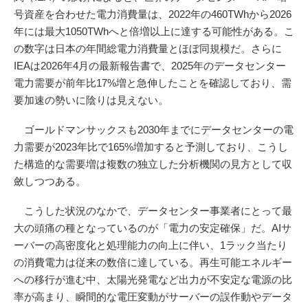
号資産を合わせた電力消費量は、2022年の460TWhから2026
年には最大1050TWhへと倍増以上に達する可能性がある。こ
の数字は日本の年間総電力消費量とほぼ同規模だ。さらに
IEAは2026年4月の最新報告書で、2025年のデータセンター
電力需要が前年比17%増と急伸したことを確認しており、需
要加速の勢いに陰りは見えない。
ゴールドマンサックスも2030年までにデータセンターの電
力需要が2023年比で165%増加すると予測しており、こうし
た構造的な需要増は複数の独立した分析機関の見方として収
斂しつつある。
こうした状況のなかで、データセンター事業者にとって最
大の頭痛の種となっているのが「電力の安定確保」だ。AIサ
ーバーの高密度化と処理能力の向上に伴い、1ラック当たり
の消費電力は従来の数倍に達している。再生可能エネルギー
への移行が進む中、太陽光発電など出力が不安定な電源の比
率が高まり、瞬間的な電圧変動がサーバーの誤作動やデータ