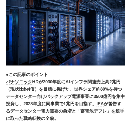
●この記事のポイント
パナソニック
HDが2030年度にAIインフラ関連売上高2兆円
（現状比約4倍）を目標に掲げた。世界シェア約80%を持つ
データセンター向けバックアップ電源事業に3500億円を集中
投資し、2028年度に同事業で1兆円を目指す。
IEA
が警告す
るデータセンター電力需要の急増と「蓄電池デフレ」を逆手
に取った戦略転換の全貌。