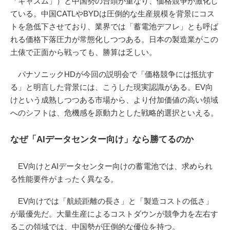
「キャズム」）と中国勢の台頭が重なり、価格競争が激化し
ている。中国CATLやBYDは圧倒的な生産規模を背景にコス
トを急低下させており、業界では「蓄電池デフレ」とも呼ば
れる価格下落圧力が常態化しつつある。日本の製造業がこの
土俵で正面から戦っても、勝算は乏しい。
パナソニックHDが今回の説明会で「価格競争には抵抗す
る」と明言した背景には、こうした現実認識がある。EV向
けという成熟しつつある市場から、より付加価値の高い領域
へのシフトは、危機感を原動力とした戦略的選択といえる。
なぜ「AIデータセンター向け」なら勝てるのか
EV向けとAIデータセンター向けの蓄電池では、求められ
る性能要件がまったく異なる。
EV向けでは「航続距離の長さ」と「製造コストの低さ」
が最優先だ。大量生産によるコストダウンが競争力を左右す
るこの領域では、中国勢が圧倒的な優位を持つ。