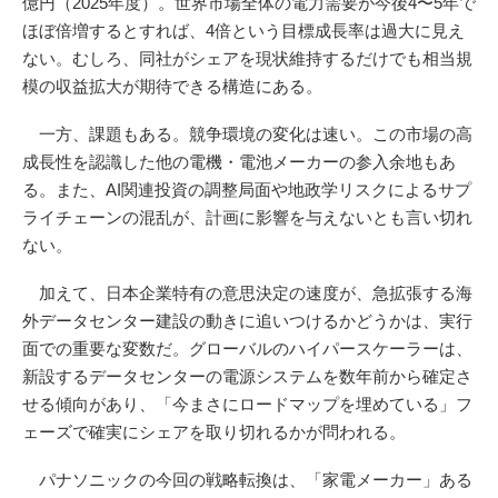
億円（2025年度）。世界市場全体の電力需要が今後4〜5年で
ほぼ倍増するとすれば、4倍という目標成長率は過大に見え
ない。むしろ、同社がシェアを現状維持するだけでも相当規
模の収益拡大が期待できる構造にある。
一方、課題もある。競争環境の変化は速い。この市場の高
成長性を認識した他の電機・電池メーカーの参入余地もあ
る。また、AI関連投資の調整局面や地政学リスクによるサプ
ライチェーンの混乱が、計画に影響を与えないとも言い切れ
ない。
加えて、日本企業特有の意思決定の速度が、急拡張する海
外データセンター建設の動きに追いつけるかどうかは、実行
面での重要な変数だ。グローバルのハイパースケーラーは、
新設するデータセンターの電源システムを数年前から確定さ
せる傾向があり、「今まさにロードマップを埋めている」フ
ェーズで確実にシェアを取り切れるかが問われる。
パナソニックの今回の戦略転換は、「家電メーカー」ある