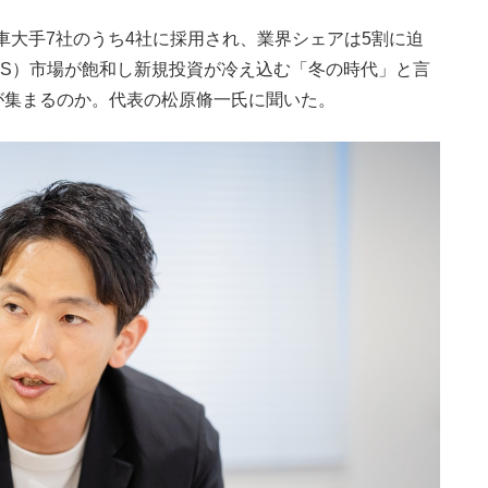
車大手7社のうち4社に採用され、業界シェアは5割に迫
aaS）市場が飽和し新規投資が冷え込む「冬の時代」と言
が集まるのか。代表の松原脩一氏に聞いた。