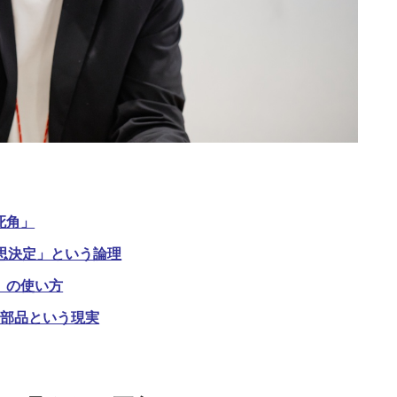
死角」
思決定」という論理
」の使い方
の部品という現実