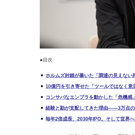
●目次
ホルムズ封鎖が暴いた「調達の見えない
10億円を引き寄せた「ツールではなく意
コンサバなエンプラを動かした「危機感
経験と勘が支配してきた理由――3万点
毎年2倍成長、2030年IPO。そして世界へ