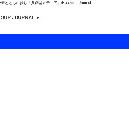
もに歩む「共創型メディア」/Business Journal
Business Journal
YOUR JOURNAL
BUSINESS JOURNAL
UNICORN JOURNAL
CARBON CREDITS JOURNAL
IVS JOURNAL
ENERGY MANAGEMENT JOURNAL
INBOUND JOURNAL
LIFE ENDING JOURNAL
AI JOURNAL
REAL ESTATE BROKERAGE JOURNAL