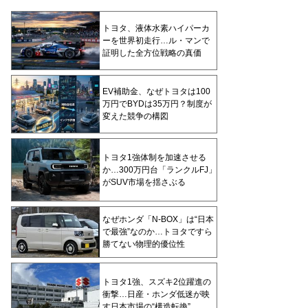
トヨタ、液体水素ハイパーカ
ーを世界初走行…ル・マンで
証明した全方位戦略の真価
EV補助金、なぜトヨタは100
万円でBYDは35万円？制度が
変えた競争の構図
トヨタ1強体制を加速させる
か…300万円台「ランクルFJ」
がSUV市場を揺さぶる
なぜホンダ「N-BOX」は“日本
で最強”なのか…トヨタですら
勝てない物理的優位性
トヨタ1強、スズキ2位躍進の
衝撃…日産・ホンダ低迷が映
す日本市場の“構造転換”