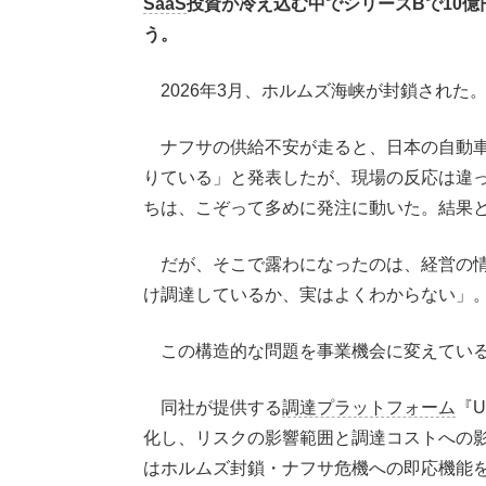
SaaS
投資が冷え込む中でシリーズBで10
う。
2026年3月、ホルムズ海峡が封鎖された
ナフサの供給不安が走ると、日本の自動車
りている」と発表したが、現場の反応は違
ちは、こぞって多めに発注に動いた。結果
だが、そこで露わになったのは、経営の情
け調達しているか、実はよくわからない」
この構造的な問題を事業機会に変えている
同社が提供する
調達プラットフォーム
『
化し、リスクの影響範囲と調達コストへの影
はホルムズ封鎖・ナフサ危機への即応機能