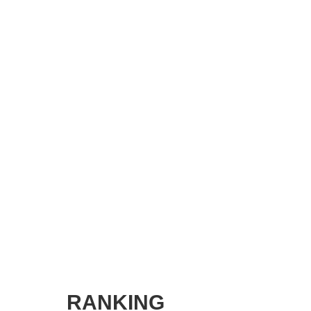
SMART MARKETING JOURNAL
BPaaS JOURNAL
ADOPTABLE DOG JOURNAL
RANKING