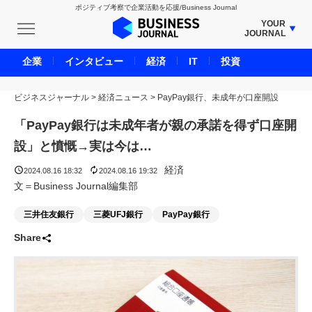
ポジティブ考察で企業活動を応援/Business Journal
YOUR
JOURNAL
BUSINESS JOURNAL
企業
インタビュー
経済
IT
投資
UNICORN JOURNAL
ビジネスジャーナル
>
経済ニュース
CARBON CREDITS JOURNAL
>
PayPay銀行、未成年が口座開設
IVS JOURNAL
「PayPay銀行は未成年者が親の承諾を得ず口座開
ENERGY MANAGEMENT JOURNAL
設」と憤慨→実は今は…
INBOUND JOURNAL
経済
2024.08.16 18:32
2024.08.16 19:32
LIFE ENDING JOURNAL
文＝Business Journal編集部
AI JOURNAL
三井住友銀行
三菱UFJ銀行
PayPay銀行
REAL ESTATE BROKERAGE JOURNAL
Share
SMART MARKETING JOURNAL
BPaaS JOURNAL
ADOPTABLE DOG JOURNAL