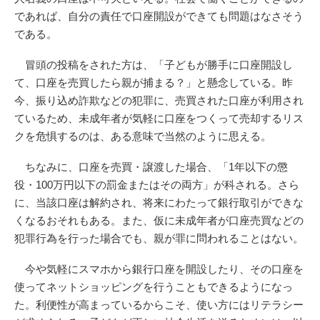
であれば、自分の責任で口座開設ができても問題はなさそう
である。
冒頭の投稿をされた方は、「子どもが勝手に口座開設し
て、口座を売買したら親が捕まる？」と懸念している。昨
今、振り込め詐欺などの犯罪に、売買された口座が利用され
ているため、未成年者が気軽に口座をつくって売却するリス
クを危惧するのは、ある意味で当然のように思える。
ちなみに、口座を売買・譲渡した場合、「1年以下の懲
役・100万円以下の罰金またはその両方」が科される。さら
に、当該口座は解約され、将来にわたって銀行取引ができな
くなるおそれもある。また、仮に未成年者が口座売買などの
犯罪行為を行った場合でも、親が罪に問われることはない。
今や気軽にスマホから銀行口座を開設したり、その口座を
使ってネットショッピングを行うこともできるようになっ
た。利便性が高まっているからこそ、使い方にはリテラシー