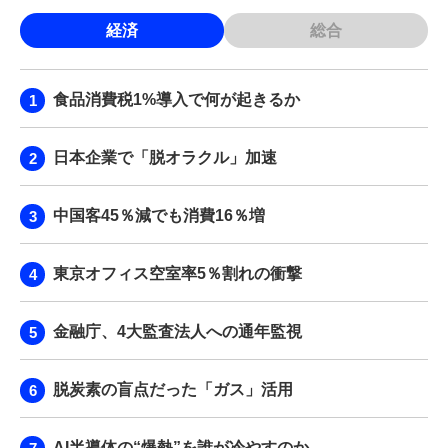
経済
総合
食品消費税1%導入で何が起きるか
日本企業で「脱オラクル」加速
中国客45％減でも消費16％増
東京オフィス空室率5％割れの衝撃
金融庁、4大監査法人への通年監視
脱炭素の盲点だった「ガス」活用
AI半導体の“爆熱”を誰が冷やすのか