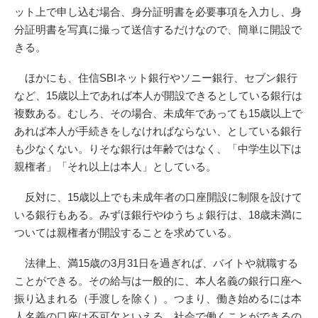
ット上で申し込む場合、身分証明書を必要事項を入力し、身
分証明書を写真に撮って送信するだけなので、簡単に開設で
きる。
ほかにも、住信SBIネット銀行やソニー銀行、セブン銀行
など、15歳以上であれば本人が開設できるとしている銀行は
複数ある。むしろ、その場合、未成年であっても15歳以上で
あれば本人が手続きをしなければならない、としている銀行
も少なくない。りそな銀行は年齢ではなく、「中学生以下は
親権者」「それ以上は本人」としている。
反対に、15歳以上でも未成年者の口座開設に制限を設けて
いる銀行もある。みずほ銀行やゆうちょ銀行は、18歳未満に
ついては親権者が開設することを求めている。
法律上、満15歳の3月31日を過ぎれば、バイトや就職する
ことができる。その給与は一般的に、本人名義の銀行口座へ
振り込まれる（手渡しを除く）。つまり、働き始めるには本
人名義の口座は不可欠といえる。社会で働くことができるの