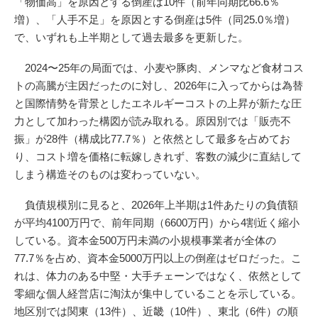
「物価高」を原因とする倒産は10件（前年同期比66.6％
増）、「人手不足」を原因とする倒産は5件（同25.0％増）
で、いずれも上半期として過去最多を更新した。
2024〜25年の局面では、小麦や豚肉、メンマなど食材コス
トの高騰が主因だったのに対し、2026年に入ってからは為替
と国際情勢を背景としたエネルギーコストの上昇が新たな圧
力として加わった構図が読み取れる。原因別では「販売不
振」が28件（構成比77.7％）と依然として最多を占めてお
り、コスト増を価格に転嫁しきれず、客数の減少に直結して
しまう構造そのものは変わっていない。
負債規模別に見ると、2026年上半期は1件あたりの負債額
が平均4100万円で、前年同期（6600万円）から4割近く縮小
している。資本金500万円未満の小規模事業者が全体の
77.7％を占め、資本金5000万円以上の倒産はゼロだった。こ
れは、体力のある中堅・大手チェーンではなく、依然として
零細な個人経営店に淘汰が集中していることを示している。
地区別では関東（13件）、近畿（10件）、東北（6件）の順