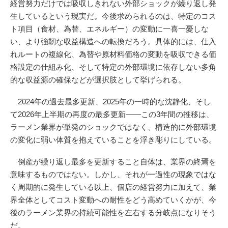
経営努力だけでは吸収しきれない外部ショックが繰り返し発
生しているという現実だ。今後求められるのは、特定のコス
ト項目（食材、為替、エネルギー）の変動に一喜一憂しな
い、より強靭な収益構造への転換だろう。具体的には、仕入
れルートの複線化、為替や原材料価格の変動を吸収できる価
格設定の仕組み化、そして特定の外部環境に依存しない多角
的な収益源の確保などが選択肢として挙げられる。
2024年の過去最多更新、2025年の一時的な沈静化、そし
て2026年上半期の再度の最多更新――この3年間の推移は、
ラーメン業界が単発のショックではなく、構造的に外部環境
の変化に弱い体質を抱えていることを浮き彫りにしている。
倒産が繰り返し最多を更新すること自体は、業界の終焉を
意味するものではない。しかし、それが一過性の現象ではな
く周期的に発生している以上、個店の経営努力に加えて、業
界全体としてコスト変動への耐性をどう高めていくかが、今
後のラーメン業界の持続可能性を左右する分岐点になりそう
だ。