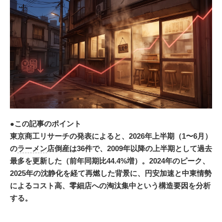
●この記事のポイント
東京商工リサーチの発表によると、2026年上半期（1〜6月）
の
ラーメン
店倒産は36件で、2009年以降の上半期として過去
最多を更新した（前年同期比44.4%増）。2024年のピーク、
2025年の沈静化を経て再燃した背景に、円安加速と中東情勢
によるコスト高、零細店への淘汰集中という構造要因を分析
する。