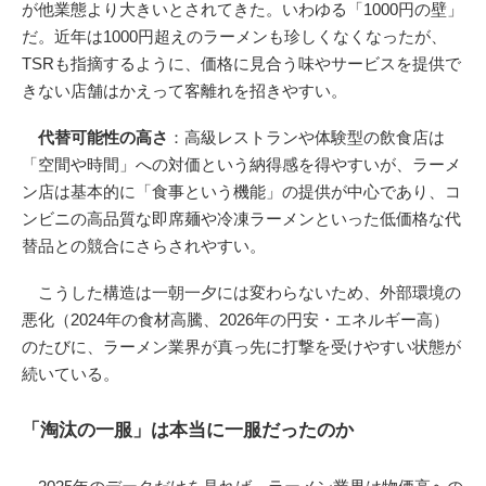
が他業態より大きいとされてきた。いわゆる「1000円の壁」
だ。近年は1000円超えのラーメンも珍しくなくなったが、
TSRも指摘するように、価格に見合う味やサービスを提供で
きない店舗はかえって客離れを招きやすい。
代替可能性の高さ
：高級レストランや体験型の飲食店は
「空間や時間」への対価という納得感を得やすいが、ラーメ
ン店は基本的に「食事という機能」の提供が中心であり、コ
ンビニの高品質な即席麺や冷凍ラーメンといった低価格な代
替品との競合にさらされやすい。
こうした構造は一朝一夕には変わらないため、外部環境の
悪化（2024年の食材高騰、2026年の円安・エネルギー高）
のたびに、ラーメン業界が真っ先に打撃を受けやすい状態が
続いている。
「淘汰の一服」は本当に一服だったのか