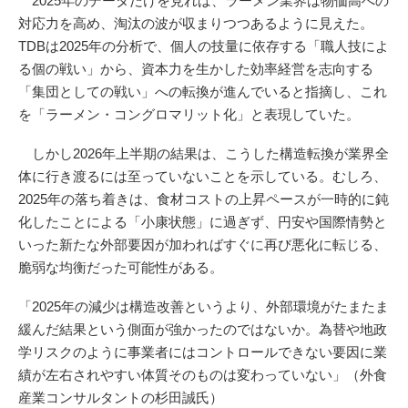
2025年のデータだけを見れば、ラーメン業界は物価高への
対応力を高め、淘汰の波が収まりつつあるように見えた。
TDBは2025年の分析で、個人の技量に依存する「職人技によ
る個の戦い」から、資本力を生かした効率経営を志向する
「集団としての戦い」への転換が進んでいると指摘し、これ
を「ラーメン・コングロマリット化」と表現していた。
しかし2026年上半期の結果は、こうした構造転換が業界全
体に行き渡るには至っていないことを示している。むしろ、
2025年の落ち着きは、食材コストの上昇ペースが一時的に鈍
化したことによる「小康状態」に過ぎず、円安や国際情勢と
いった新たな外部要因が加わればすぐに再び悪化に転じる、
脆弱な均衡だった可能性がある。
「2025年の減少は構造改善というより、外部環境がたまたま
緩んだ結果という側面が強かったのではないか。為替や地政
学リスクのように事業者にはコントロールできない要因に業
績が左右されやすい体質そのものは変わっていない」（外食
産業コンサルタントの杉田誠氏）