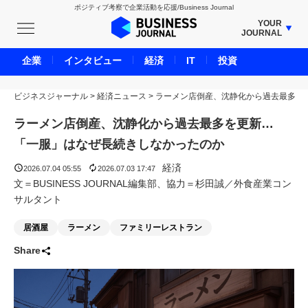
ポジティブ考察で企業活動を応援/Business Journal
YOUR
JOURNAL
BUSINESS JOURNAL
企業
インタビュー
経済
IT
投資
UNICORN JOURNAL
ビジネスジャーナル
>
経済ニュース
CARBON CREDITS JOURNAL
>
ラーメン店倒産、沈静化から過去最多
IVS JOURNAL
ラーメン店倒産、沈静化から過去最多を更新…
ENERGY MANAGEMENT JOURNAL
「一服」はなぜ長続きしなかったのか
INBOUND JOURNAL
経済
2026.07.04 05:55
2026.07.03 17:47
LIFE ENDING JOURNAL
文＝BUSINESS JOURNAL編集部、協力＝杉田誠／外食産業コン
サルタント
AI JOURNAL
REAL ESTATE BROKERAGE JOURNAL
居酒屋
ラーメン
ファミリーレストラン
SMART MARKETING JOURNAL
Share
BPaaS JOURNAL
ADOPTABLE DOG JOURNAL