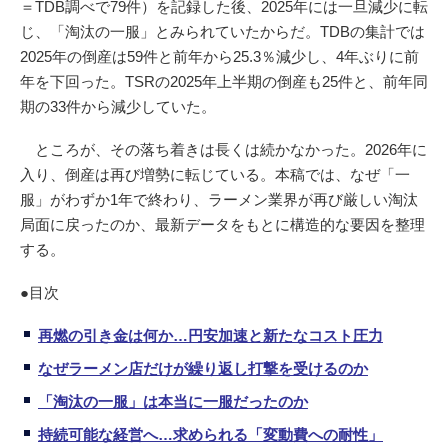
＝TDB調べで79件）を記録した後、2025年には一旦減少に転
じ、「淘汰の一服」とみられていたからだ。TDBの集計では
2025年の倒産は59件と前年から25.3％減少し、4年ぶりに前
年を下回った。TSRの2025年上半期の倒産も25件と、前年同
期の33件から減少していた。
ところが、その落ち着きは長くは続かなかった。2026年に
入り、倒産は再び増勢に転じている。本稿では、なぜ「一
服」がわずか1年で終わり、ラーメン業界が再び厳しい淘汰
局面に戻ったのか、最新データをもとに構造的な要因を整理
する。
●目次
再燃の引き金は何か…円安加速と新たなコスト圧力
なぜラーメン店だけが繰り返し打撃を受けるのか
「淘汰の一服」は本当に一服だったのか
持続可能な経営へ…求められる「変動費への耐性」