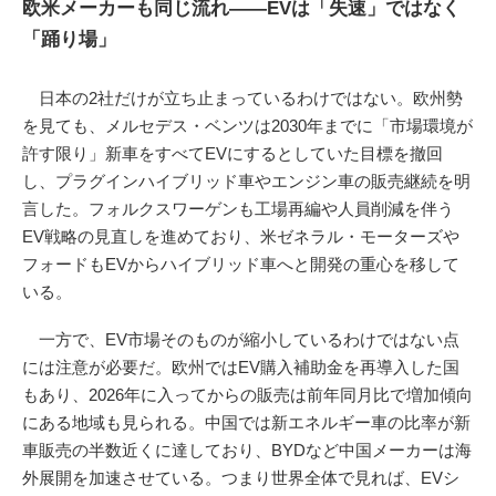
欧米メーカーも同じ流れ――EVは「失速」ではなく
「踊り場」
日本の2社だけが立ち止まっているわけではない。欧州勢
を見ても、メルセデス・ベンツは2030年までに「市場環境が
許す限り」新車をすべてEVにするとしていた目標を撤回
し、プラグインハイブリッド車やエンジン車の販売継続を明
言した。フォルクスワーゲンも工場再編や人員削減を伴う
EV戦略の見直しを進めており、米ゼネラル・モーターズや
フォードもEVからハイブリッド車へと開発の重心を移して
いる。
一方で、EV市場そのものが縮小しているわけではない点
には注意が必要だ。欧州ではEV購入補助金を再導入した国
もあり、2026年に入ってからの販売は前年同月比で増加傾向
にある地域も見られる。中国では新エネルギー車の比率が新
車販売の半数近くに達しており、BYDなど中国メーカーは海
外展開を加速させている。つまり世界全体で見れば、EVシ