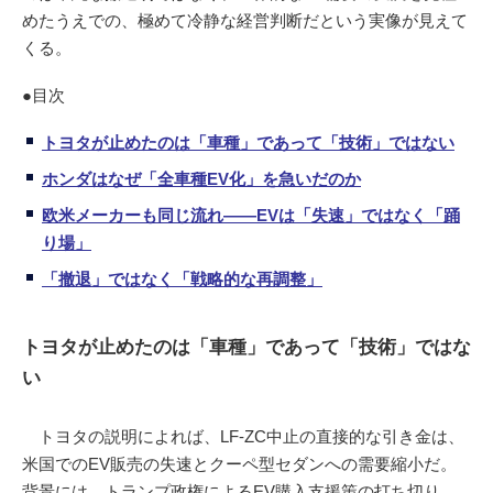
めたうえでの、極めて冷静な経営判断だという実像が見えて
くる。
●目次
トヨタが止めたのは「車種」であって「技術」ではない
ホンダはなぜ「全車種EV化」を急いだのか
欧米メーカーも同じ流れ――EVは「失速」ではなく「踊
り場」
「撤退」ではなく「戦略的な再調整」
トヨタが止めたのは「車種」であって「技術」ではな
い
トヨタの説明によれば、LF-ZC中止の直接的な引き金は、
米国でのEV販売の失速とクーペ型セダンへの需要縮小だ。
背景には、トランプ政権によるEV購入支援策の打ち切り