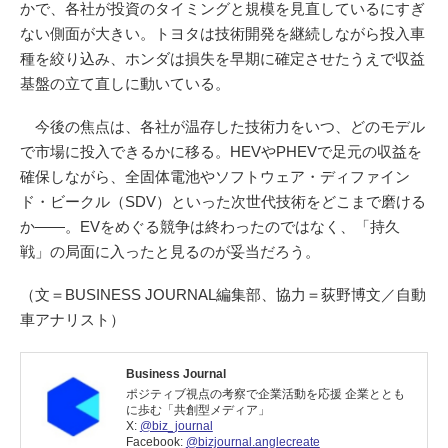
かで、各社が投資のタイミングと規模を見直しているにすぎ
ない側面が大きい。トヨタは技術開発を継続しながら投入車
種を絞り込み、ホンダは損失を早期に確定させたうえで収益
基盤の立て直しに動いている。
今後の焦点は、各社が温存した技術力をいつ、どのモデル
で市場に投入できるかに移る。HEVやPHEVで足元の収益を
確保しながら、全固体電池やソフトウェア・ディファイン
ド・ビークル（SDV）といった次世代技術をどこまで磨ける
か――。EVをめぐる競争は終わったのではなく、「持久
戦」の局面に入ったと見るのが妥当だろう。
（文＝BUSINESS JOURNAL編集部、協力＝荻野博文／自動
車アナリスト）
Business Journal
ポジティブ視点の考察で企業活動を応援 企業ととも
に歩む「共創型メディア」
X:
@biz_journal
Facebook:
@bizjournal.anglecreate