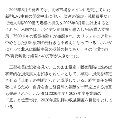
2026年3月の発表では、北米市場をメインに想定していた
新型EV3車種の開発中止に伴い、資産の除却・減損費用など
で最大1兆3000億円規模の損失を2026年3月期に計上すると
された。米国では、バイデン前政権が導入したEV購入支援
策（7500ドルの税額控除）が撤廃され、カリフォルニア州を
中心とした排出規制の先行きも不透明になっている。ホンダ
にとって北米は四輪事業の収益の柱であり、その市場での
EV需要鈍化は経営への打撃が大きかった。
三部社長は記者会見で、このまま量産・販売段階に進めば
将来的な損失拡大を招きかねないとして、早期に損失を確定
させる「止血」の判断だったと説明している。経営責任を明
確にするため、自身を含む経営陣の報酬を一部返上する措置
も発表された。ホンダは2026年度と2027年度を業績の
「底」と位置づけ、2028年度以降の収益回復を目指すとして
いる。