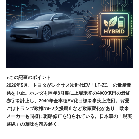
●この記事のポイント
2026年5月、
トヨタ
が
レクサス
次世代EV「LF-ZC」の量産開
発を中止。
ホンダ
も同年3月期に上場来初の4000億円の最終
赤字を計上し、2040年全車種EV化目標を事実上撤回。背景
にはトランプ政権のEV支援廃止など政策変化があり、欧米
メーカーも同様に戦略修正を迫られている。日本車の「現実
路線」の意味を読み解く。