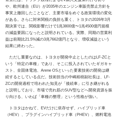
や、欧州連合（EU）が2035年のエンジン車販売禁止方針を
事実上撤回したことなど、主要市場をめぐる政策環境の変化
がある。さらに対米関税の負担も重く、トヨタの2026年3月
期決算では、関税影響だけで1兆3800億〜1兆4500億円規模
の減益要因になったと説明されている。実際、同期の営業利
益は前期比21.5%減の3兆7662億円となり、増収減益という
結果に終わった。
ただし重要なのは、トヨタが開発中止としたのはLF-ZCと
いう「特定の車種」であり、そこに投入されていたギガキャ
スト、全固体電池、Arene OSといった要素技術の開発は継
続するとしている点だ。技術担当の中嶋裕樹副社長は、LF-
ZCの開発過程で培われた知見が「後続車」に引き継がれる
と説明しており、市場で売れ筋のSUV型などへ開発資源を振
り向ける、いわば「車種の整理」という性格が強い。
トヨタはかねて、EVだけに依存せず、ハイブリッド車
（HEV）、プラグインハイブリッド車（PHEV）、燃料電池