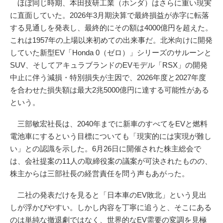
ほぼ同じ時期、本田技研工業（ホンダ）はさらに重い現実
に直面していた。2026年3月期決算で最終損益が赤字に転落
する見通しを発表し、最終的にその額は4000億円を超えた。
これは1957年の上場以来初めての出来事だ。北米向けに開発
していた新型EV「Honda 0（ゼロ）」シリーズのサルーンと
SUV、そしてアキュラブランドのEVモデル「RSX」の開発
中止に伴う減損・特別損失が主因で、2026年度と2027年度
を合わせた損失額は最大2兆5000億円に達する可能性がある
という。
三部敏宏社長は、2040年までに新車のすべてをEVと燃料
電池車にするという目標についても「現実的には実現が難し
い」との認識を示した。6月26日に開催された株主総会で
は、会社提案の11人の取締役案の議案が可決されたものの、
株主からは三部社長の経営責任を問う声もあがった。
二社の発表だけを見ると「日本車のEV敗北」という見出
しが浮かびやすい。しかし内容を丁寧に追うと、そこにある
のは単純な撤退劇ではなく、世界的なEV需要の変調を見極