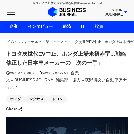
ポジティブ考察で企業活動を応援/Business Journal
YOUR
JOURNAL
BUSINESS JOURNAL
企業
インタビュー
経済
IT
投資
UNICORN JOURNAL
ビジネスジャーナル
>
企業ニュース
CARBON CREDITS JOURNAL
>
トヨタ次世代EV中止、ホンダ上場来初赤
IVS JOURNAL
トヨタ次世代EV中止、ホンダ上場来初赤字…戦略
ENERGY MANAGEMENT JOURNAL
修正した日本車メーカーの「次の一手」
INBOUND JOURNAL
企業
2026.07.03 06:00
2026.07.02 22:53
LIFE ENDING JOURNAL
文＝BUSINESS JOURNAL編集部、協力＝荻野博文／自動車アナ
リスト
AI JOURNAL
REAL ESTATE BROKERAGE JOURNAL
ホンダ
レクサス
トヨタ
SMART MARKETING JOURNAL
Share
BPaaS JOURNAL
ADOPTABLE DOG JOURNAL