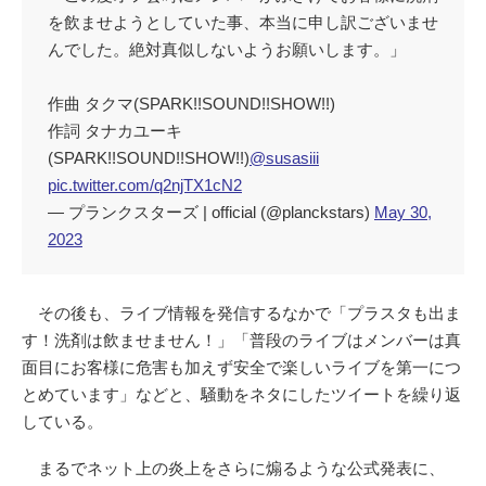
を飲ませようとしていた事、本当に申し訳ございませ
んでした。絶対真似しないようお願いします。」
作曲 タクマ(SPARK!!SOUND!!SHOW!!)
作詞 タナカユーキ
(SPARK!!SOUND!!SHOW!!)
@susasiii
pic.twitter.com/q2njTX1cN2
— プランクスターズ | official (@planckstars)
May 30,
2023
その後も、ライブ情報を発信するなかで「プラスタも出ま
す！洗剤は飲ませません！」「普段のライブはメンバーは真
面目にお客様に危害も加えず安全で楽しいライブを第一につ
とめています」などと、騒動をネタにしたツイートを繰り返
している。
まるでネット上の炎上をさらに煽るような公式発表に、