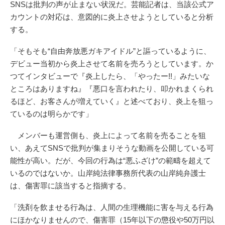
SNSは批判の声が止まない状況だ。芸能記者は、当該公式ア
カウントの対応は、意図的に炎上させようとしていると分析
する。
「そもそも“自由奔放悪ガキアイドル”と謳っているように、
デビュー当初から炎上させて名前を売ろうとしています。か
つてインタビューで『炎上したら、「やったー!!」みたいな
ところはありますね』『悪口を言われたり、叩かれまくられ
るほど、お客さんが増えていく』と述べており、炎上を狙っ
ているのは明らかです」
メンバーも運営側も、炎上によって名前を売ることを狙
い、あえてSNSで批判が集まりそうな動画を公開している可
能性が高い。だが、今回の行為は“悪ふざけ”の範疇を超えて
いるのではないか。山岸純法律事務所代表の山岸純弁護士
は、傷害罪に該当すると指摘する。
「洗剤を飲ませる行為は、人間の生理機能に害を与える行為
にほかなりませんので、傷害罪（15年以下の懲役や50万円以