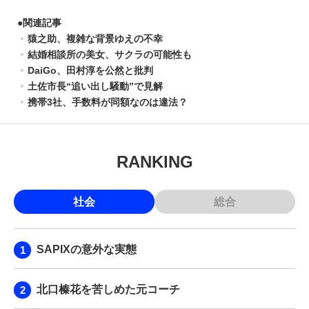
●
関連記事
猿之助、複雑な背景ゆえの不幸
結婚相談所の美女、サクラの可能性も
DaiGo、田村淳を公然と批判
土佐市長“追い出し騒動”で見解
携帯3社、手数料が同額なのは違法？
RANKING
社会
総合
SAPIXの意外な実態
北口榛花を苦しめた元コーチ