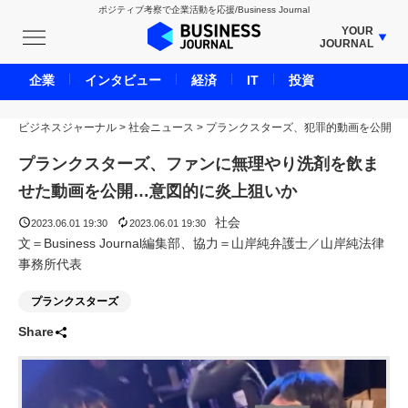
ポジティブ考察で企業活動を応援/Business Journal
YOUR
JOURNAL
BUSINESS JOURNAL
企業
インタビュー
経済
IT
投資
UNICORN JOURNAL
ビジネスジャーナル
>
社会ニュース
CARBON CREDITS JOURNAL
>
プランクスターズ、犯罪的動画を公開
IVS JOURNAL
プランクスターズ、ファンに無理やり洗剤を飲ま
ENERGY MANAGEMENT JOURNAL
せた動画を公開…意図的に炎上狙いか
INBOUND JOURNAL
社会
2023.06.01 19:30
2023.06.01 19:30
LIFE ENDING JOURNAL
文＝Business Journal編集部、協力＝山岸純弁護士／山岸純法律
事務所代表
AI JOURNAL
REAL ESTATE BROKERAGE JOURNAL
プランクスターズ
SMART MARKETING JOURNAL
Share
BPaaS JOURNAL
ADOPTABLE DOG JOURNAL