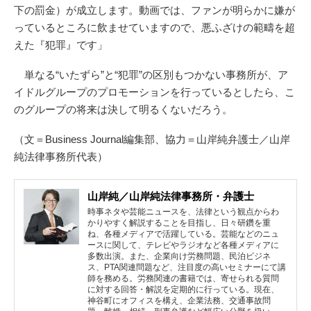
下の罰金）が成立します。動画では、ファンが明らかに嫌が
っているところに飲ませていますので、悪ふざけの範疇を超
えた『犯罪』です」
単なる“いたずら”と“犯罪”の区別もつかない事務所が、ア
イドルグループのプロモーションを行っているとしたら、こ
のグループの将来は決して明るくないだろう。
（文＝Business Journal編集部、協力＝山岸純弁護士／山岸
純法律事務所代表）
山岸純／山岸純法律事務所・弁護士
時事ネタや芸能ニュースを、法律という観点からわ
かりやすく解説することを目指し、日々研鑽を重
ね、各種メディアで活躍している。芸能などのニュ
ースに関して、テレビやラジオなど各種メディアに
多数出演。また、企業向け労務問題、民泊ビジネ
ス、PTA関連問題など、注目度の高いセミナーにて講
師を務める。労務関連の書籍では、寄せられる質問
に対する回答・解説を定期的に行っている。現在、
神谷町にオフィスを構え、企業法務、交通事故問