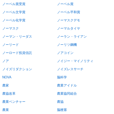
ノーベル賞受賞
ノーベル賞
ノーベル文学賞
ノーベル平和賞
ノーベル化学賞
ノーマスクデモ
ノーマスク
ノーマルタイヤ
ノーマン・リーダス
ノーラン・ライアン
ノーリード
ノーリツ鋼機
ノーロード投資信託
ノアコイン
ノア
ノイジー・マイノリティ
ノイズリダクション
ノイズレスサーチ
NOVA
脳科学
農家
農業アイドル
農協改革
農業協同組合
農業ベンチャー
農協
農業
脳梗塞