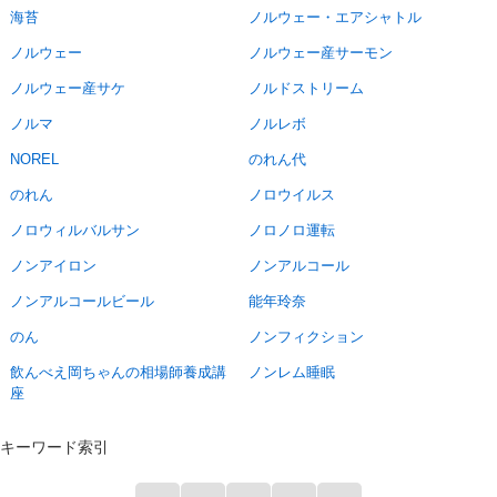
海苔
ノルウェー・エアシャトル
ノルウェー
ノルウェー産サーモン
ノルウェー産サケ
ノルドストリーム
ノルマ
ノルレボ
NOREL
のれん代
のれん
ノロウイルス
ノロウィルバルサン
ノロノロ運転
ノンアイロン
ノンアルコール
ノンアルコールビール
能年玲奈
のん
ノンフィクション
飲んべえ岡ちゃんの相場師養成講
ノンレム睡眠
座
キーワード索引