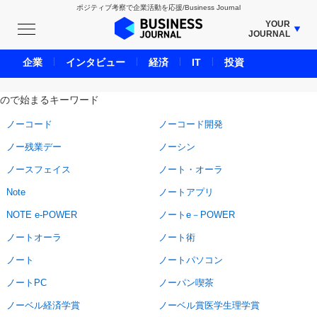
ポジティブ考察で企業活動を応援/Business Journal
YOUR
JOURNAL
BUSINESS JOURNAL
企業
インタビュー
経済
IT
投資
UNICORN JOURNAL
ので始まるキーワード
CARBON CREDITS JOURNAL
IVS JOURNAL
ノーコード
ノーコード開発
ENERGY MANAGEMENT JOURNAL
ノー残業デー
ノーシン
INBOUND JOURNAL
ノースフェイス
ノート・オーラ
LIFE ENDING JOURNAL
Note
ノートアプリ
AI JOURNAL
NOTE e-POWER
ノートe－POWER
REAL ESTATE BROKERAGE JOURNAL
ノートオーラ
ノート術
SMART MARKETING JOURNAL
ノート
ノートパソコン
BPaaS JOURNAL
ノートPC
ノーパン喫茶
ADOPTABLE DOG JOURNAL
ノーベル経済学賞
ノーベル賞医学生理学賞