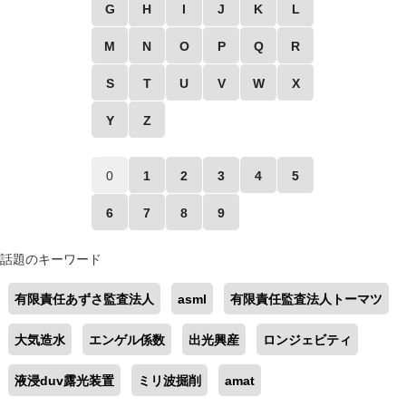
G
H
I
J
K
L
M
N
O
P
Q
R
S
T
U
V
W
X
Y
Z
0
1
2
3
4
5
6
7
8
9
話題のキーワード
有限責任あずさ監査法人
asml
有限責任監査法人トーマツ
大気造水
エンゲル係数
出光興産
ロンジェビティ
液浸duv露光装置
ミリ波掘削
amat