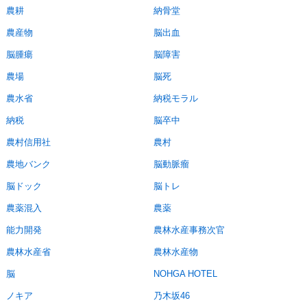
農耕
納骨堂
農産物
脳出血
脳腫瘍
脳障害
農場
脳死
農水省
納税モラル
納税
脳卒中
農村信用社
農村
農地バンク
脳動脈瘤
脳ドック
脳トレ
農薬混入
農薬
能力開発
農林水産事務次官
農林水産省
農林水産物
脳
NOHGA HOTEL
ノキア
乃木坂46