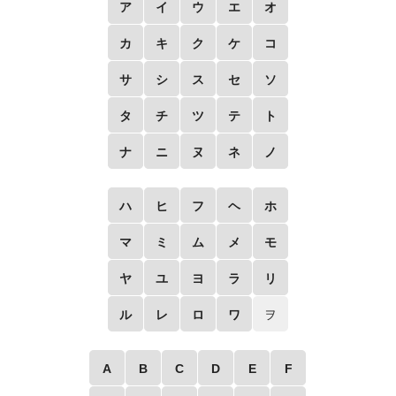
ア
イ
ウ
エ
オ
カ
キ
ク
ケ
コ
サ
シ
ス
セ
ソ
タ
チ
ツ
テ
ト
ナ
ニ
ヌ
ネ
ノ
ハ
ヒ
フ
ヘ
ホ
マ
ミ
ム
メ
モ
ヤ
ユ
ヨ
ラ
リ
ル
レ
ロ
ワ
ヲ
A
B
C
D
E
F