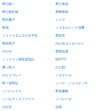
野口聡一
野口美佳
野口悠紀雄
野崎幸助
野沢雅子
ノジマ
野宿
ノスタルジック消費
ノストラダムスの大予言
野田市
野田聖子
のだめカンタービレ
のだや
野田佳彦
ノックイン型投資信託
NOTTV
乗っ取り
のど飴
のどスプレー
ノネナール
野々部利弘
ノバク・ジョコビッチ
ノババックス
野波麻帆
ノバルティスファーマ
ノバレーゼ
のび太
信長