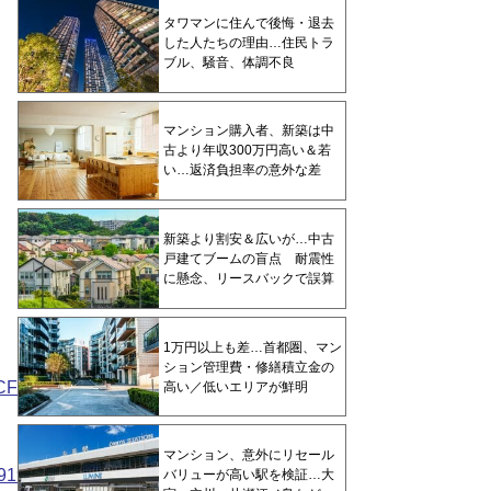
タワマンに住んで後悔・退去
した人たちの理由…住民トラ
ブル、騒音、体調不良
マンション購入者、新築は中
古より年収300万円高い＆若
い…返済負担率の意外な差
新築より割安＆広いが…中古
戸建てブームの盲点 耐震性
に懸念、リースバックで誤算
1万円以上も差…首都圏、マン
ション管理費・修繕積立金の
CFC87402E646F6378>
高い／低いエリアが鮮明
マンション、意外にリセール
9197BF32303232944E93782E646F6378>
バリューが高い駅を検証…大