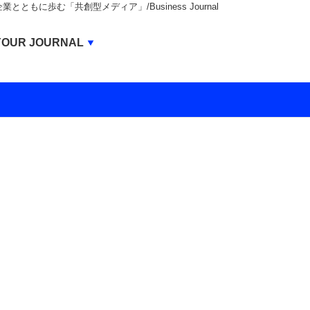
もに歩む「共創型メディア」/Business Journal
Business Journal
YOUR JOURNAL
BUSINESS JOURNAL
UNICORN JOURNAL
CARBON CREDITS JOURNAL
IVS JOURNAL
ENERGY MANAGEMENT JOURNAL
INBOUND JOURNAL
LIFE ENDING JOURNAL
AI JOURNAL
REAL ESTATE BROKERAGE JOURNAL