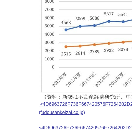
<4D6963726F736F667420576F7264202D
(fudousankeizai.co.jp)
<4D6963726F736F667420576F7264202D