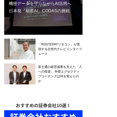
機密データを守りながらAI活用へ
日本発「秘匿AI」CODASの挑戦
「ROUTEPAYリモコン」が実
現する次世代テレビインターフ
ェース
富士通の経営成果を支えた「人
への投資」 外部エグゼクティ
ブコーチングは何を変えたの
か