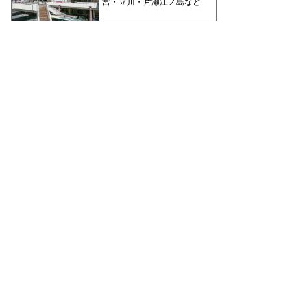
宮・立川・片瀬江ノ島など