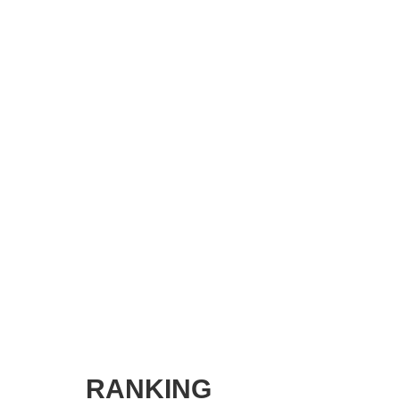
SMART MARKETING JOURNAL
BPaaS JOURNAL
ADOPTABLE DOG JOURNAL
RANKING