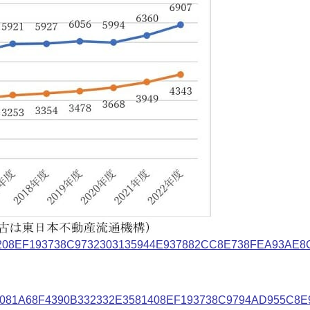
208EF193738C9732303135944E937882CC8E738FEA93AE8
2081A68F4390B332332E3581408EF193738C9794AD955C8E