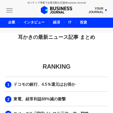
ポジティブ考察で企業活動を応援/Business Journal
YOUR
JOURNAL
BUSINESS JOURNAL
企業
インタビュー
経済
IT
投資
UNICORN JOURNAL
CARBON CREDITS JOURNAL
耳かきの最新ニュース記事 まとめ
IVS JOURNAL
ENERGY MANAGEMENT JOURNAL
INBOUND JOURNAL
RANKING
LIFE ENDING JOURNAL
AI JOURNAL
REAL ESTATE BROKERAGE JOURNAL
ドコモの銀行、4.5％還元はお得か
SMART MARKETING JOURNAL
BPaaS JOURNAL
東電、経常利益89%減の衝撃
ADOPTABLE DOG JOURNAL