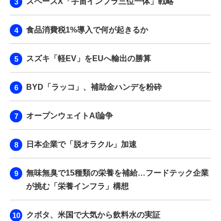
スペースX「宇宙インフラ三位一体」戦略
食品消費税1%導入で何が起きるか
スズキ「軽EV」をEUへ輸出の勝算
BYD「ラッコ」、補助金ハンデを粉砕
オープンウェイトAI論争
日本企業で「脱オラクル」加速
無味無臭で15種類の栄養を補給…フードテック企業
が挑む「栄養インフラ」構想
クボタ、米国で大気から飲料水の実証