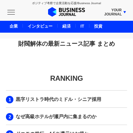
ポジティブ考察で企業活動を応援/Business Journal
YOUR
JOURNAL
BUSINESS JOURNAL
企業
インタビュー
経済
IT
投資
UNICORN JOURNAL
CARBON CREDITS JOURNAL
財閥解体の最新ニュース記事 まとめ
IVS JOURNAL
ENERGY MANAGEMENT JOURNAL
INBOUND JOURNAL
RANKING
LIFE ENDING JOURNAL
AI JOURNAL
REAL ESTATE BROKERAGE JOURNAL
黒字リストラ時代のミドル・シニア採用
SMART MARKETING JOURNAL
BPaaS JOURNAL
なぜ高級ホテルが瀬戸内に集まるのか
ADOPTABLE DOG JOURNAL