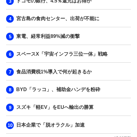
ドコモの銀行、4.5％還元はお得か
宮古島の食肉センター、出荷が不能に
東電、経常利益89%減の衝撃
スペースX「宇宙インフラ三位一体」戦略
食品消費税1%導入で何が起きるか
BYD「ラッコ」、補助金ハンデを粉砕
スズキ「軽EV」をEUへ輸出の勝算
日本企業で「脱オラクル」加速